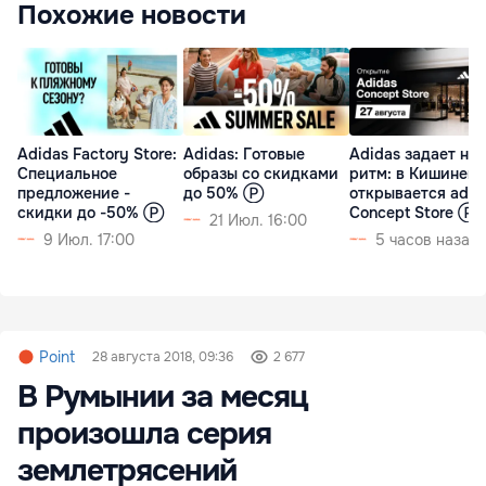
Похожие новости
Аdidas Factory Store:
Adidas: Готовые
Adidas задает но
Специальное
образы со скидками
ритм: в Кишиневе
предложение -
до 50% Ⓟ
открывается adid
скидки до -50% Ⓟ
Concept Store Ⓟ
21 Июл. 16:00
9 Июл. 17:00
5 часов назад
Point
28 августа 2018, 09:36
2 677
В Румынии за месяц
произошла серия
землетрясений