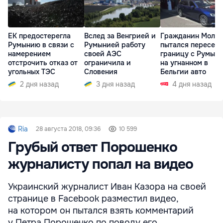
ЕК предостерегла
Вслед за Венгрией и
Гражданин Молд
Румынию в связи с
Румынией работу
пытался пересечь
намерением
своей АЭС
границу с Румын
отстрочить отказ от
ограничила и
на угнанном в
угольных ТЭС
Словения
Бельгии авто
2 дня назад
3 дня назад
4 дня назад
Ria
28 августа 2018, 09:36
10 599
Грубый ответ Порошенко
журналисту попал на видео‍
Украинский журналист Иван Казора на своей
странице в Facebook разместил видео,
на котором он пытался взять комментарий
у Петра Порошенко по поводу его