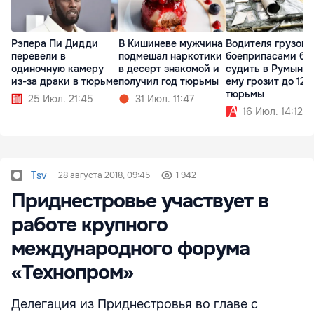
Рэпера Пи Дидди
В Кишиневе мужчина
Водителя грузови
перевели в
подмешал наркотики
боеприпасами бу
одиночную камеру
в десерт знакомой и
судить в Румынии
из-за драки в тюрьме
получил год тюрьмы
ему грозит до 12 
тюрьмы
25 Июл. 21:45
31 Июл. 11:47
16 Июл. 14:12
Tsv
28 августа 2018, 09:45
1 942
Приднестровье участвует в
работе крупного
международного форума
«Технопром»
Делегация из Приднестровья во главе с