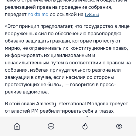
реализацией права на проведение собрания,
передает
nokta.md
со ссылкой на
tv8.md
«Этот принцип предполагает, что государство в лице
вооруженных сил по обеспечению правопорядка
обязано защищать граждан, которые протестуют
мирно, не ограничивать их конституционное право,
информировать их цивилизованным и
ненасильственным путем в соответствии с правом на
собрания, избегая принудительного разгона или
эвакуации в случае, если насилия со стороны
протестующих не было», — говорится в пресс-
релизе ведомства.
В этой связи Amnesty International Молдова требует
от властей РМ реабилитировать себя в глазах
мирных протестующих, чьи права были явно
нарушены 27 августа; возместить как можно скорее
моральный и материальный ущерб, причиненный