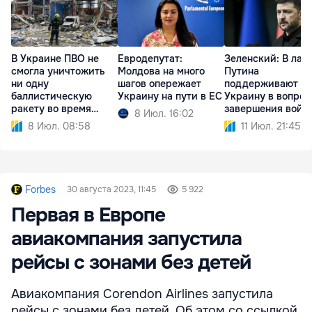
В Украине ПВО не
Евродепутат:
Зеленский: В лаг
смогла уничтожить
Молдова на много
Путина
ни одну
шагов опережает
поддерживают
баллистическую
Украину на пути в ЕС
Украину в вопрос
ракету во время
завершения войн
8 Июл. 16:02
атаки РФ
8 Июл. 08:58
11 Июл. 21:45
Forbes
30 августа 2023, 11:45
5 922
Первая в Европе
авиакомпания запустила
рейсы с зонами без детей
Авиакомпания Corendon Airlines запустила
рейсы с зонами без детей. Об этом со ссылкой