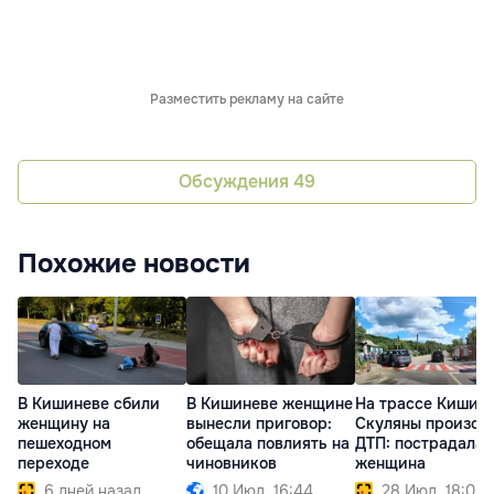
Разместить рекламу на сайте
Обсуждения
49
Похожие новости
В Кишиневе сбили
В Кишиневе женщине
На трассе Кишин
женщину на
вынесли приговор:
Скуляны произош
пешеходном
обещала повлиять на
ДТП: пострадала
переходе
чиновников
женщина
6 дней назад
10 Июл. 16:44
28 Июл. 18:05