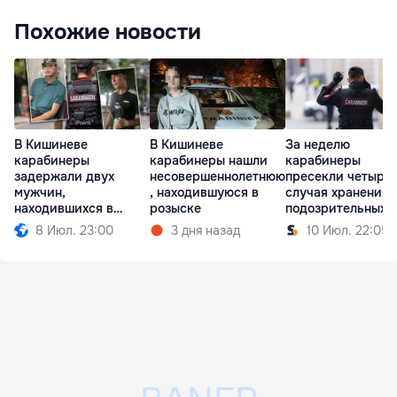
Похожие новости
В Кишиневе
В Кишиневе
За неделю
карабинеры
карабинеры нашли
карабинеры
задержали двух
несовершеннолетнюю
пресекли четыре
мужчин,
, находившуюся в
случая хранения
находившихся в
розыске
подозрительных
розыске
веществ
8 Июл. 23:00
3 дня назад
10 Июл. 22:05