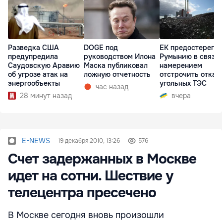
Разведка США
DOGE под
ЕК предостерегла
предупредила
руководством Илона
Румынию в связи 
Саудовскую Аравию
Маска публиковал
намерением
об угрозе атак на
ложную отчетность
отстрочить отказ 
энергообъекты
угольных ТЭС
час назад
28 минут назад
вчера
E-NEWS
19 декабря 2010, 13:26
576
Счет задержанных в Москве
идет на сотни. Шествие у
телецентра пресечено
В Москве сегодня вновь произошли