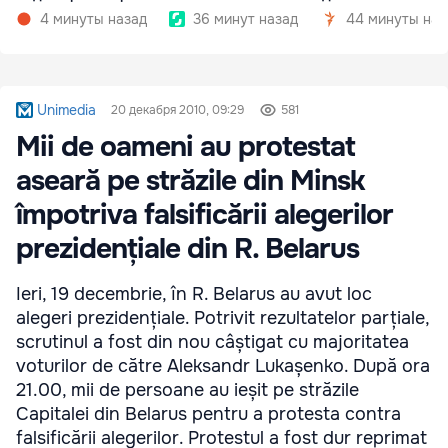
госкомпаниях
4 минуты назад
36 минут назад
44 минуты наз
Unimedia
20 декабря 2010, 09:29
581
Mii de oameni au protestat
aseară pe străzile din Minsk
împotriva falsificării alegerilor
prezidențiale din R. Belarus
Ieri, 19 decembrie, în R. Belarus au avut loc
alegeri prezidențiale. Potrivit rezultatelor parțiale,
scrutinul a fost din nou câștigat cu majoritatea
voturilor de către Aleksandr Lukașenko. După ora
21.00, mii de persoane au ieșit pe străzile
Capitalei din Belarus pentru a protesta contra
falsificării alegerilor. Protestul a fost dur reprimat