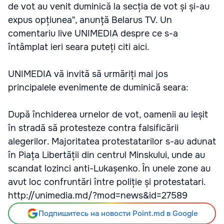
de vot au venit duminică la secția de vot și și-au
expus opțiunea", anunță Belarus TV. Un
comentariu live UNIMEDIA despre ce s-a
întâmplat ieri seara puteți citi aici.
UNIMEDIA vă invită să urmăriți mai jos
principalele evenimente de duminică seara:
După închiderea urnelor de vot, oamenii au ieșit
în stradă să protesteze contra falsificării
alegerilor. Majoritatea protestatarilor s-au adunat
în Piața Libertății din centrul Minskului, unde au
scandat lozinci anti-Lukașenko. În unele zone au
avut loc confruntări între poliție și protestatari.
http://unimedia.md/?mod=news&id=27589
Подпишитесь на новости Point.md в Google