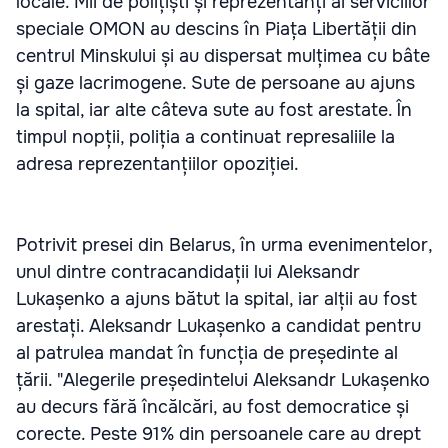
locale. Mii de polițiști și reprezentanți ai serviciilor
speciale OMON au descins în Piața Libertății din
centrul Minskului și au dispersat mulțimea cu bâte
și gaze lacrimogene. Sute de persoane au ajuns
la spital, iar alte câteva sute au fost arestate. În
timpul nopții, poliția a continuat represaliile la
adresa reprezentanțiilor opoziției.
Potrivit presei din Belarus, în urma evenimentelor,
unul dintre contracandidații lui Aleksandr
Lukașenko a ajuns bătut la spital, iar alții au fost
arestați. Aleksandr Lukașenko a candidat pentru
al patrulea mandat în funcția de președinte al
țării. "Alegerile președintelui Aleksandr Lukașenko
au decurs fără încălcări, au fost democratice și
corecte. Peste 91% din persoanele care au drept