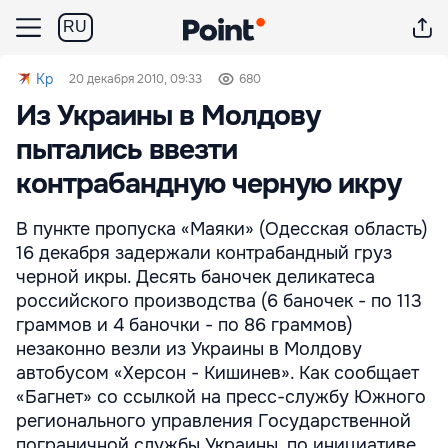
RU
Kp
20 декабря 2010, 09:33
680
Из Украины в Молдову
пытались ввезти
контрабандную черную икру
В пункте пропуска «Маяки» (Одесская область)
16 декабря задержали контрабандный груз
черной икры. Десять баночек деликатеса
российского производства (6 баночек - по 113
граммов и 4 баночки - по 86 граммов)
незаконно везли из Украины в Молдову
автобусом «Херсон - Кишинев». Как сообщает
«Багнет» со ссылкой на пресс-службу Южного
регионального управления Государственной
пограничной службы Украины, по инициативе