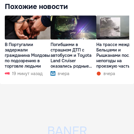
Похожие новости
В Португалии
Погибшими в
На трассе между
задержали
страшном ДТП с
Бельцами и
гражданина Молдовы
автобусом и Toyota
Рышканами после
по подозрению в
Land Cruiser
непогоды на
торговле людьми
оказались родные
проезжую часть
братья
упали деревья
19 минут назад
вчера
вчера