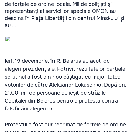
de forțele de ordine locale. Mii de polițiști și
reprezentanți ai serviciilor speciale OMON au
descins în Piața Libertății din centrul Minskului și
au ...
Ieri, 19 decembrie, în R. Belarus au avut loc
alegeri prezidențiale. Potrivit rezultatelor parțiale,
scrutinul a fost din nou câștigat cu majoritatea
voturilor de către Aleksandr Lukașenko. După ora
21.00, mii de persoane au ieșit pe străzile
Capitalei din Belarus pentru a protesta contra
falsificării alegerilor.
Protestul a fost dur reprimat de forțele de ordine