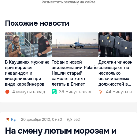
Разместить рекламу на сайте
Похожие новости
В Каушанах мужчина
Тофан о новой
Десятки чиновни
притворялся
авиакомпании Polaris:
совмещают по
инвалидом и
Нашли старый
несколько
«исцелился» при
самолет и хотят
оплачиваемых
виде карабинеров
летать в Египет
должностей в
госкомпаниях
4 минуты назад
36 минут назад
44 минуты наз
Kp
20 декабря 2010, 09:30
552
На смену лютым морозам и