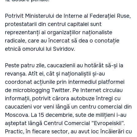
Potrivit Ministerului de Interne al Federației Ruse,
protestatarii din centrul capitalei sunt
reprezentanți ai organizațiilor naționaliste
radicale, care au încercat să dea o conotație
etnică omorului lui Sviridov.
Peste patru zile, caucazienii au hotărât să-și ia
revanșa. Atît ei, cât și naționaliștii și-au
coordonat acțiunile prin intermediul platformei
de microblogging Twitter. Pe Internet circulau
informații, potrivit cărora autobuze întregi cu
caucazieni vor veni lângă un centru comercial din
Moscova. La 15 decembrie, sute de milițieni i-au
așteptat lângă Centrul Comercial ”Evropeiskii”.
Practic, în fiecare sector, au avut loc încăierări cu