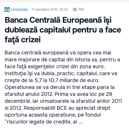
Unimedia
17 декабря 2010, 16:24
587
Banca Centrală Europeană îşi
dublează capitalul pentru a face
faţă crizei
Banca centrală europeană va opera cea mai
mare majorare de capital din istoria sa, pentru a
face faţă exigenţelor crizei din zona euro.
Instituţia îşi va dubla, practic, capitalul, care va
creşte de la 5,7 la 10,7 miliarde de euro.
Operatiunea se va derula in trei etape pana la
sfarsitul anului 2012. Prima va avea loc pe 29
decembrie, iar urmatoarele la sfarsitul anilor 2011
si 2012. Responsabilii BCE au apreciat drept
oportuna aceasta operatiune, pe fondul
“riscurilor legate de credite, al ...