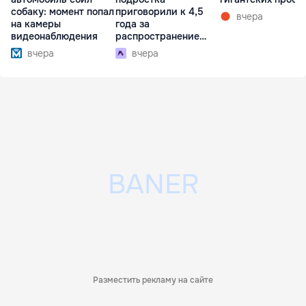
собаку: момент попал
приговорили к 4,5
вчера
на камеры
года за
видеонаблюдения
распространение
наркотиков
вчера
вчера
Разместить рекламу на сайте