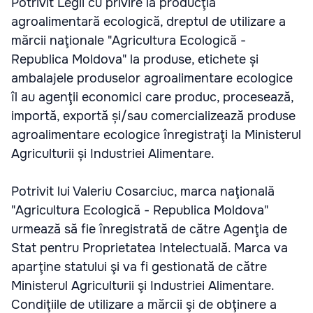
Potrivit Legii cu privire la producţia
agroalimentară ecologică, dreptul de utilizare a
mărcii naţionale "Agricultura Ecologică -
Republica Moldova" la produse, etichete și
ambalajele produselor agroalimentare ecologice
îl au agenţii economici care produc, procesează,
importă, exportă și/sau comercializează produse
agroalimentare ecologice înregistraţi la Ministerul
Agriculturii și Industriei Alimentare.
Potrivit lui Valeriu Cosarciuc, marca naţională
"Agricultura Ecologică - Republica Moldova"
urmează să fie înregistrată de către Agenţia de
Stat pentru Proprietatea Intelectuală. Marca va
aparţine statului şi va fi gestionată de către
Ministerul Agriculturii şi Industriei Alimentare.
Condiţiile de utilizare a mărcii şi de obţinere a