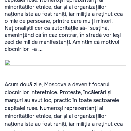
minorităților etnice, dar și ai organizațiilor
naționaliste au fost răniți, iar miliția a reținut cca
o mie de persoane, printre care mulți minori.
Naționaliștii cer ca autoritățile să-i susțină,
amenințând că în caz contrar, în stradă vor ieși
zeci de mii de manifestanți. Amintim că motivul
ciocnirilor l-a ...
Acum două zile, Moscova a devenit focarul
ciocnirilor interetnice. Proteste, încăierări și
marșuri au avut loc, practic în toate sectoarele
capitalei ruse. Numeroși reprezentanți ai
minorităților etnice, dar și ai organizațiilor
naționaliste au fost răniți, iar miliția a reținut cca