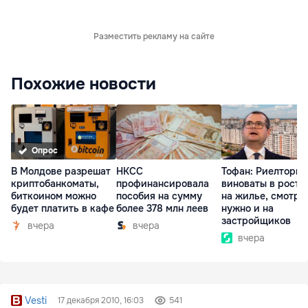
Разместить рекламу на сайте
Похожие новости
Опрос
В Молдове разрешат
НКСС
Тофан: Риелторы 
криптобанкоматы,
профинансировала
виноваты в росте
биткоином можно
пособия на сумму
на жилье, смотре
будет платить в кафе
более 378 млн леев
нужно и на
застройщиков
вчера
вчера
вчера
Vesti
17 декабря 2010, 16:03
541