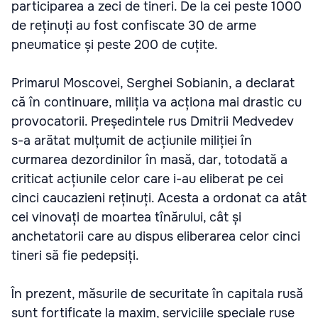
participarea a zeci de tineri. De la cei peste 1000
de reținuți au fost confiscate 30 de arme
pneumatice și peste 200 de cuțite.
Primarul Moscovei, Serghei Sobianin, a declarat
că în continuare, miliția va acționa mai drastic cu
provocatorii. Președintele rus Dmitrii Medvedev
s-a arătat mulțumit de acțiunile miliției în
curmarea dezordinilor în masă, dar, totodată a
criticat acțiunile celor care i-au eliberat pe cei
cinci caucazieni reținuți. Acesta a ordonat ca atât
cei vinovați de moartea tînărului, cât și
anchetatorii care au dispus eliberarea celor cinci
tineri să fie pedepsiți.
În prezent, măsurile de securitate în capitala rusă
sunt fortificate la maxim, serviciile speciale ruse