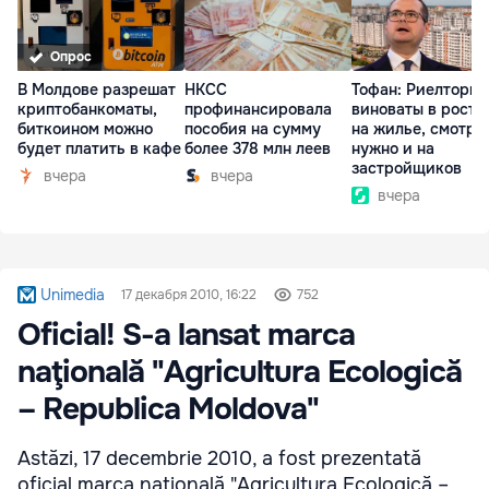
Опрос
В Молдове разрешат
НКСС
Тофан: Риелторы 
криптобанкоматы,
профинансировала
виноваты в росте
биткоином можно
пособия на сумму
на жилье, смотре
будет платить в кафе
более 378 млн леев
нужно и на
застройщиков
вчера
вчера
вчера
Unimedia
17 декабря 2010, 16:22
752
Oficial! S-a lansat marca
naţională "Agricultura Ecologică
– Republica Moldova"
Astăzi, 17 decembrie 2010, a fost prezentată
oficial marca naţională "Agricultura Ecologică –