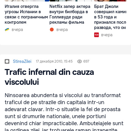
Италия отвергла
Netflix запер актера
Брат Джоли
угрозы Испании в
внутри билборда в
совершил каминг
связи с пограничным
Голливуде ради
в 53 года и
контролем
рекламы фильма
признался после
развода, что он г
вчера
вчера
вчера
StireaZilei
17 декабря 2010, 15:45
697
Trafic infernal din cauza
viscolului
Ninsoarea abundenta si viscolul au transformat
traficul de pe strazile din capitala intr-un
adevarat clavar. Intr-o situatie la fel de proasta
sunt si drumurile nationale, unele portiuni
devenind chiar impracticabile. Ambuteiajele sunt
la ordinea zilei, iar trotuarele raman inzapezite.