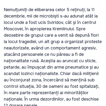
Nemulțumiți de eliberarea celor 5 reținuți, la 11
decembrie, mii de microbiști s-au adunat atât la
locul unde a fost ucis Sviridov, cât și în centrul
Moscovei, în apropierea Kremlinului. Spre
deosebire de grupul care a venit să depună flori
la locul tragediei, un alt grup a organizat proteste
neautorizate, având un comportament agresiv,
atacând persoanele ce nu păreau a fi de
naționalitate rusă. Aceștia au aruncat cu sticle,
petarde, au împușcat din arme pneumatice și au
scandat lozinci naționaliste. Chiar dacă milițienii
au înconjurat zona, încercând să mențină sub
control situația, 30 de oameni au fost spitalizați,
în mare parte reprezentanți ai minorităților
naționale. În urma dezordinilor, au fost deschise
12 dosare penale.