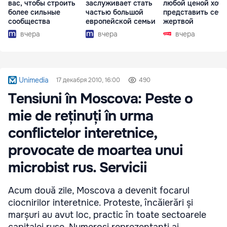
вас, чтобы строить
заслуживает стать
любой ценой хоче
более сильные
частью большой
представить себя
сообщества
европейской семьи
жертвой
вчера
вчера
вчера
Unimedia
17 декабря 2010, 16:00
490
Tensiuni în Moscova: Peste o
mie de reținuți în urma
conflictelor interetnice,
provocate de moartea unui
microbist rus. Servicii
Acum două zile, Moscova a devenit focarul
ciocnirilor interetnice. Proteste, încăierări și
marșuri au avut loc, practic în toate sectoarele
capitalei ruse. Numeroși reprezentanți ai