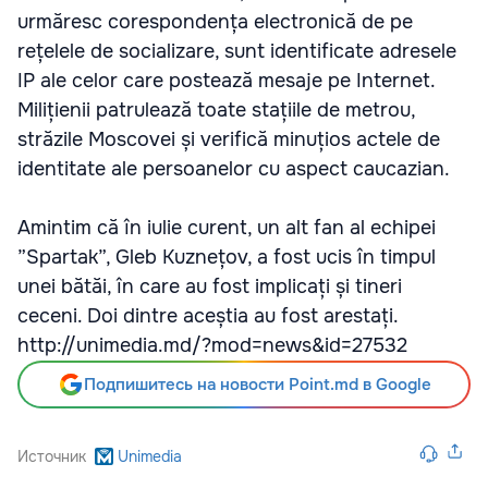
urmăresc corespondența electronică de pe
rețelele de socializare, sunt identificate adresele
IP ale celor care postează mesaje pe Internet.
Milițienii patrulează toate stațiile de metrou,
străzile Moscovei și verifică minuțios actele de
identitate ale persoanelor cu aspect caucazian.
Amintim că în iulie curent, un alt fan al echipei
”Spartak”, Gleb Kuznețov, a fost ucis în timpul
unei bătăi, în care au fost implicați și tineri
ceceni. Doi dintre aceștia au fost arestați.
http://unimedia.md/?mod=news&id=27532
Подпишитесь на новости Point.md в Google
Источник
Unimedia