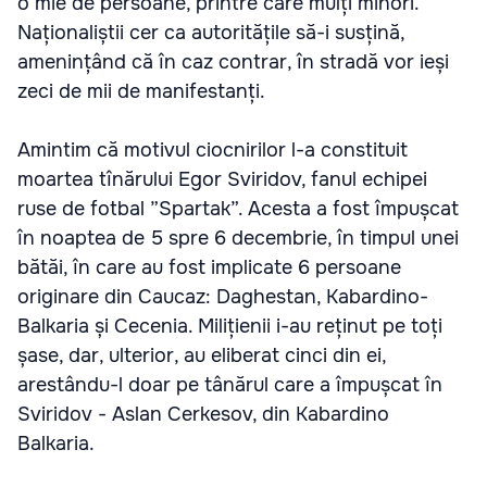
o mie de persoane, printre care mulți minori.
Naționaliștii cer ca autoritățile să-i susțină,
amenințând că în caz contrar, în stradă vor ieși
zeci de mii de manifestanți.
Amintim că motivul ciocnirilor l-a constituit
moartea tînărului Egor Sviridov, fanul echipei
ruse de fotbal ”Spartak”. Acesta a fost împușcat
în noaptea de 5 spre 6 decembrie, în timpul unei
bătăi, în care au fost implicate 6 persoane
originare din Caucaz: Daghestan, Kabardino-
Balkaria și Cecenia. Milițienii i-au reținut pe toți
șase, dar, ulterior, au eliberat cinci din ei,
arestându-l doar pe tânărul care a împușcat în
Sviridov - Aslan Cerkesov, din Kabardino
Balkaria.