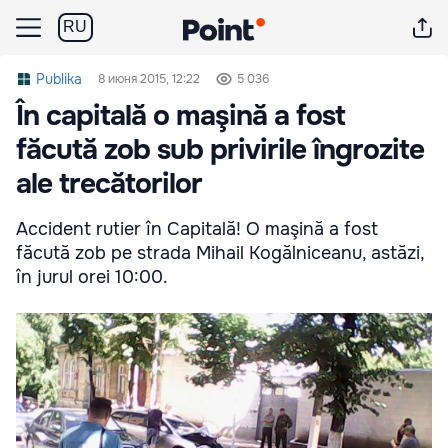
RU
Publika
8 июня 2015, 12:22
5 036
În capitală o maşină a fost
făcută zob sub privirile îngrozite
ale trecătorilor
Accident rutier în Capitală! O maşină a fost
făcută zob pe strada Mihail Kogălniceanu, astăzi,
în jurul orei 10:00.