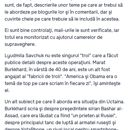
sunt, de fapt, descrierile unor teme pe care ar trebui să
le abordeze pe blogurile lor şi în comentarii, dar şi
cuvinte cheie pe care trebuie să le includă în acestea.
Ei sunt bine controlaţi, mail-urile le sunt verificate, iar
totul era monitorizat cu ajutorul camerelor de
supraveghere.
Lyudmila Savchuk nu este singurul "trol" care a făcut
publice detalii despre aceste operaţiuni. Marat
Burkkhard, în vârstă de 40 de ani, este un alt fost
angajat al "fabricii de troli". "America şi Obama era o
temă de top pe care scriam în fiecare zi", îşi aminteşte
el.
Un alt subiect pe care îl aborda era situaţia din Uctaina.
Burkkhard scria şi despre preşedintele sirian Bashar al-
Assad, care era lăudat ca fiind "un prieten al Rusiei",
despre principalul tanc de luptă al armatei ruseşti şi
despre YotaPhone, un rival local pentru smartphone-