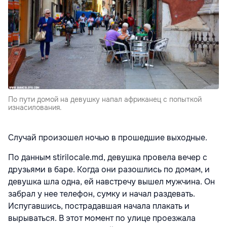
По пути домой на девушку напал африканец с попыткой
изнасилования.
Случай произошел ночью в прошедшие выходные.
По данным stirilocale.md, девушка провела вечер с
друзьями в баре. Когда они разошлись по домам, и
девушка шла одна, ей навстречу вышел мужчина. Он
забрал у нее телефон, сумку и начал раздевать.
Испугавшись, пострадавшая начала плакать и
вырываться. В этот момент по улице проезжала