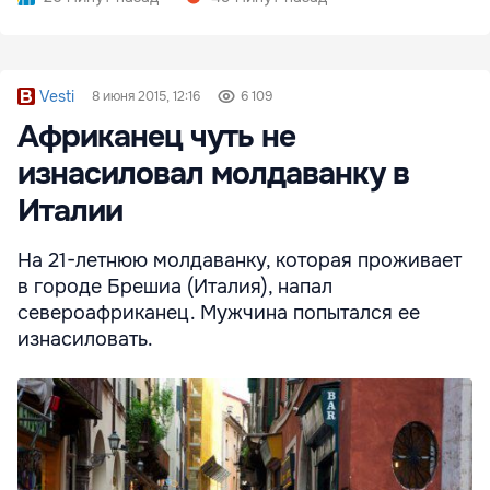
Vesti
8 июня 2015, 12:16
6 109
Африканец чуть не
изнасиловал молдаванку в
Италии
На 21-летнюю молдаванку, которая проживает
в городе Брешиа (Италия), напал
североафриканец. Мужчина попытался ее
изнасиловать.