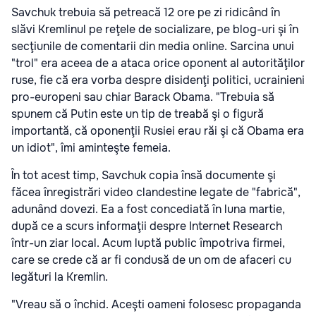
Savchuk trebuia să petreacă 12 ore pe zi ridicând în
slăvi Kremlinul pe reţele de socializare, pe blog-uri şi în
secţiunile de comentarii din media online. Sarcina unui
"trol" era aceea de a ataca orice oponent al autorităţilor
ruse, fie că era vorba despre disidenţi politici, ucrainieni
pro-europeni sau chiar Barack Obama. "Trebuia să
spunem că Putin este un tip de treabă şi o figură
importantă, că oponenţii Rusiei erau răi şi că Obama era
un idiot", îmi aminteşte femeia.
În tot acest timp, Savchuk copia însă documente şi
făcea înregistrări video clandestine legate de "fabrică",
adunând dovezi. Ea a fost concediată în luna martie,
după ce a scurs informaţii despre Internet Research
într-un ziar local. Acum luptă public împotriva firmei,
care se crede că ar fi condusă de un om de afaceri cu
legături la Kremlin.
"Vreau să o închid. Aceşti oameni folosesc propaganda