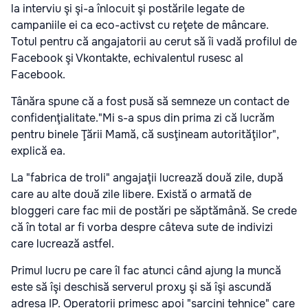
la interviu şi şi-a înlocuit şi postările legate de
campaniile ei ca eco-activst cu reţete de mâncare.
Totul pentru că angajatorii au cerut să îi vadă profilul de
Facebook şi Vkontakte, echivalentul rusesc al
Facebook.
Tânăra spune că a fost pusă să semneze un contact de
confidenţialitate."Mi s-a spus din prima zi că lucrăm
pentru binele Ţării Mamă, că susţineam autorităţilor",
explică ea.
La "fabrica de troli" angajaţii lucrează două zile, după
care au alte două zile libere. Există o armată de
bloggeri care fac mii de postări pe săptămână. Se crede
că în total ar fi vorba despre câteva sute de indivizi
care lucrează astfel.
Primul lucru pe care îl fac atunci când ajung la muncă
este să îşi deschisă serverul proxy şi să îşi ascundă
adresa IP. Operatorii primesc apoi "sarcini tehnice" care