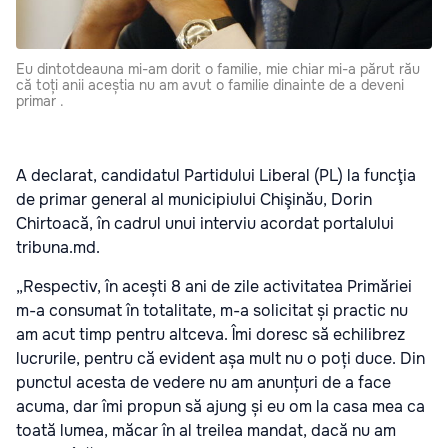
Eu dintotdeauna mi-am dorit o familie, mie chiar mi-a părut rău
că toți anii aceștia nu am avut o familie dinainte de a deveni
primar .
A declarat, candidatul Partidului Liberal (PL) la funcţia
de primar general al municipiului Chişinău, Dorin
Chirtoacă, în cadrul unui interviu acordat portalului
tribuna.md.
„Respectiv, în acești 8 ani de zile activitatea Primăriei
m-a consumat în totalitate, m-a solicitat și practic nu
am acut timp pentru altceva. Îmi doresc să echilibrez
lucrurile, pentru că evident așa mult nu o poți duce. Din
punctul acesta de vedere nu am anunțuri de a face
acuma, dar îmi propun să ajung și eu om la casa mea ca
toată lumea, măcar în al treilea mandat, dacă nu am