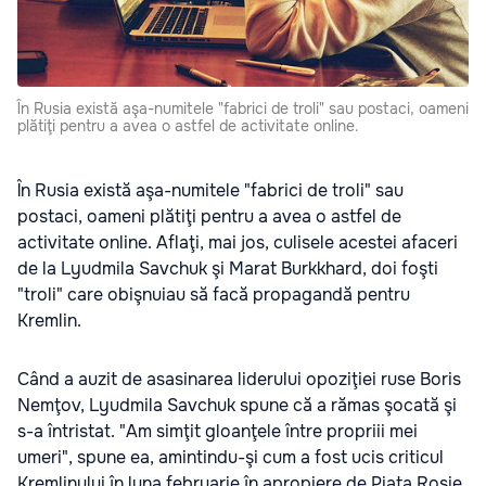
În Rusia există aşa-numitele "fabrici de troli" sau postaci, oameni
plătiţi pentru a avea o astfel de activitate online.
În Rusia există aşa-numitele "fabrici de troli" sau
postaci, oameni plătiţi pentru a avea o astfel de
activitate online. Aflaţi, mai jos, culisele acestei afaceri
de la Lyudmila Savchuk şi Marat Burkkhard, doi foşti
"troli" care obişnuiau să facă propagandă pentru
Kremlin.
Când a auzit de asasinarea liderului opoziţiei ruse Boris
Nemţov, Lyudmila Savchuk spune că a rămas şocată şi
s-a întristat. "Am simţit gloanţele între propriii mei
umeri", spune ea, amintindu-şi cum a fost ucis criticul
Kremlinului în luna februarie în apropiere de Piaţa Roşie.