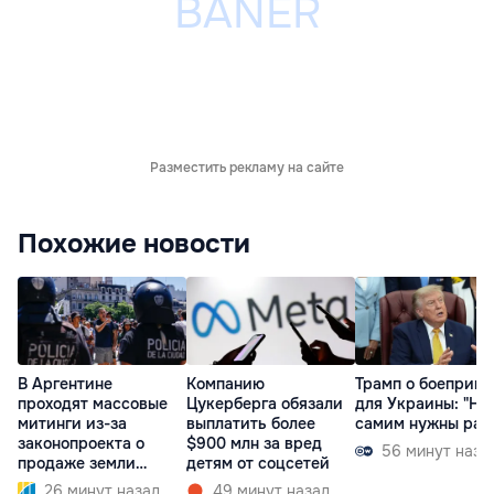
Разместить рекламу на сайте
Похожие новости
В Аргентине
Компанию
Трамп о боеприпа
проходят массовые
Цукерберга обязали
для Украины: "На
митинги из-за
выплатить более
самим нужны рак
законопроекта о
$900 млн за вред
56 минут наза
продаже земли
детям от соцсетей
иностранцам
26 минут назад
49 минут назад