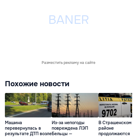
Разместить рекламу на сайте
Похожие новости
Машина
Из-за непогоды
В Страшенском
перевернулась в
повреждена ЛЭП
районе
результате ДТП возле
Бельцы —
продолжаются