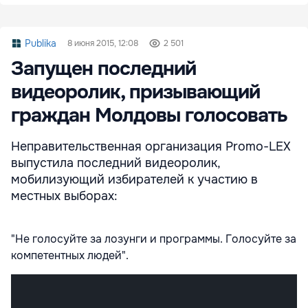
Publika
8 июня 2015, 12:08
2 501
Запущен последний
видеоролик, призывающий
граждан Молдовы голосовать
Неправительственная организация Promo-LEX
выпустила последний видеоролик,
мобилизующий избирателей к участию в
местных выборах:
"Не голосуйте за лозунги и программы. Голосуйте за
компетентных людей".