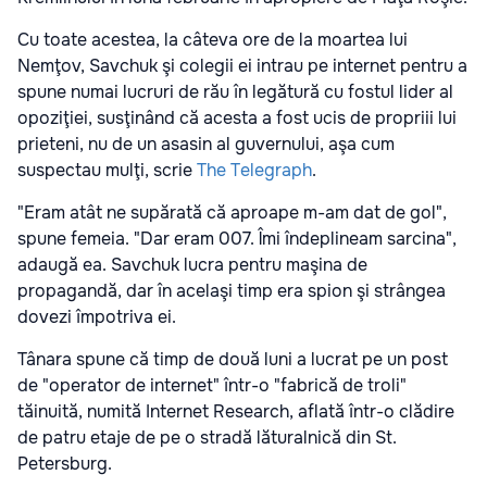
Cu toate acestea, la câteva ore de la moartea lui
Nemţov, Savchuk şi colegii ei intrau pe internet pentru a
spune numai lucruri de rău în legătură cu fostul lider al
opoziţiei, susţinând că acesta a fost ucis de propriii lui
prieteni, nu de un asasin al guvernului, aşa cum
suspectau mulţi, scrie
The Telegraph
.
"Eram atât ne supărată că aproape m-am dat de gol",
spune femeia. "Dar eram 007. Îmi îndeplineam sarcina",
adaugă ea. Savchuk lucra pentru maşina de
propagandă, dar în acelaşi timp era spion şi strângea
dovezi împotriva ei.
Tânara spune că timp de două luni a lucrat pe un post
de "operator de internet" într-o "fabrică de troli"
tăinuită, numită Internet Research, aflată într-o clădire
de patru etaje de pe o stradă lăturalnică din St.
Petersburg.