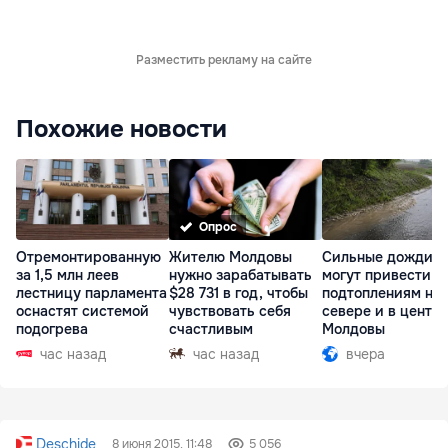
Разместить рекламу на сайте
Похожие новости
Опрос
Отремонтированную
Жителю Молдовы
Сильные дожди
за 1,5 млн леев
нужно зарабатывать
могут привести к
лестницу парламента
$28 731 в год, чтобы
подтоплениям на
оснастят системой
чувствовать себя
севере и в центр
подогрева
счастливым
Молдовы
час назад
час назад
вчера
Deschide
8 июня 2015, 11:48
5 056