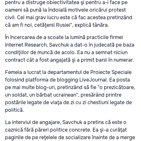
pentru a distruge obiectivitatea şi pentru a-i face pe
oameni să pună la îndoială motivele oricărui protest
civil. Cel mai grav lucru este că fac acestea pretinzând
că am fi noi, cetăţenii Rusiei", explică tânăra.
În încercarea de a scoate la lumină practicile firmei
Internet Research, Savchuk a dat-o în judecată pe baza
condiţiilor de muncă de acolo. Ea nu a semnat niciun
contract cât a fost angajată şi a primit banii în numerar.
Femeia a lucrat la departamentul de Proiecte Speciale
folosind platforma de blogging LiveJournal. Ea posta
pe mai multe blog-uri, pretinzând să fie "o prezicătoare,
un soldat, un bărbat ucrainean", presărând printre
postările legate de viaţa de zi cu zi chestiuni legate de
politică.
La interviul de angajare, Savchuk a pretins că este o
caznică fără păreri politice concrete. Ea şi-a curăţat
paginile de pe reţelele de socializare înainte de a merge