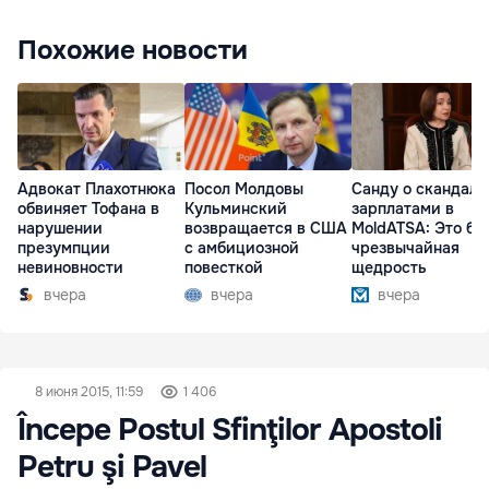
Похожие новости
Адвокат Плахотнюка
Посол Молдовы
Санду о скандале
обвиняет Тофана в
Кульминский
зарплатами в
нарушении
возвращается в США
MoldATSA: Это бы
презумпции
с амбициозной
чрезвычайная
невиновности
повесткой
щедрость
вчера
вчера
вчера
8 июня 2015, 11:59
1 406
Începe Postul Sfinţilor Apostoli
Petru şi Pavel