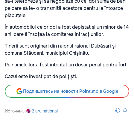
să-i telefoneze și să negocieze cu cei doi suma de bani
pe care să le- o transmită acestora pentru le întoarce
plăcuțele.
În automobilul celor doi a fost depistat și un minor de 14
ani, care îi însoțea la comiterea infracțiunilor.
Tinerii sunt originari din raionul raionul Dubăsari și
comuna Stăuceni, municipiul Chișinău.
Pe numele lor a fost intentat un dosar penal pentru furt.
Cazul este investigat de polițiști.
Подпишитесь на новости Point.md в Google
Источник
Ziarulnational