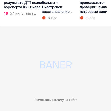
результате ДТП возле
Бельцы —
продолжаются
аэропорта Кишинева
Днестровск:
проверки: выявл
восстановление
нетрезвые водит
57 минут назад
займет более недели
вчера
вчера
Разместить рекламу на сайте