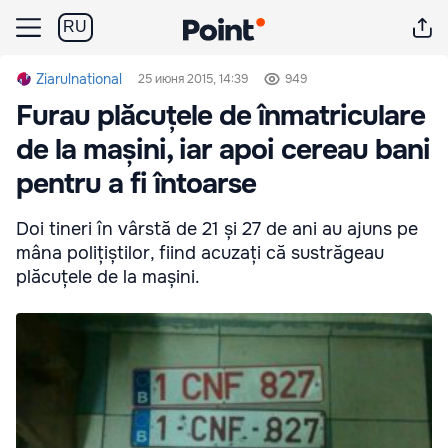
RU
Ziarulnational
25 июня 2015, 14:39
949
Furau plăcuțele de înmatriculare
de la mașini, iar apoi cereau bani
pentru a fi întoarse
Doi tineri în vârstă de 21 și 27 de ani au ajuns pe
mâna polițiștilor, fiind acuzați că sustrăgeau
plăcuțele de la mașini.