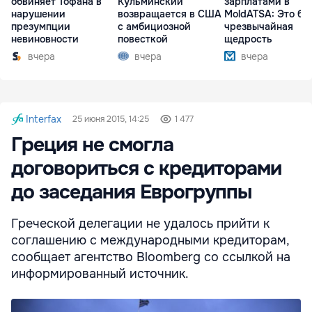
обвиняет Тофана в
Кульминский
зарплатами в
нарушении
возвращается в США
MoldATSA: Это бы
презумпции
с амбициозной
чрезвычайная
невиновности
повесткой
щедрость
вчера
вчера
вчера
Interfax
25 июня 2015, 14:25
1 477
Греция не смогла
договориться с кредиторами
до заседания Еврогруппы
Греческой делегации не удалось прийти к
соглашению с международными кредиторам,
сообщает агентство Bloomberg со ссылкой на
информированный источник.