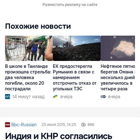
Разместить рекламу на сайте
Похожие новости
В школе в Таиланде
ЕК предостерегла
Нефтяное пятно у
произошла стрельба:
Румынию в связи с
берегов Омана за
два человека
намерением
несколько дней
погибли, около 20
отстрочить отказ от
увеличилось в
пострадали
угольных ТЭС
четыре раза
14 минут назад
вчера
вчера
Bbc-Russian
25 июня 2015, 14:25
866
Индия и КHР согласились