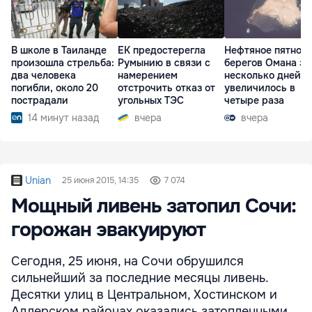
В школе в Таиланде
ЕК предостерегла
Нефтяное пятно у
произошла стрельба:
Румынию в связи с
берегов Омана за
два человека
намерением
несколько дней
погибли, около 20
отстрочить отказ от
увеличилось в
пострадали
угольных ТЭС
четыре раза
14 минут назад
вчера
вчера
Unian
25 июня 2015, 14:35
7 074
Мощный ливень затопил Сочи:
горожан эвакуируют
Сегодня, 25 июня, на Сочи обрушился
сильнейший за последние месяцы ливень.
Десятки улиц в Центральном, Хостинском и
Адлерском районах оказались затопленными.