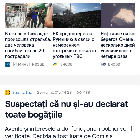
В школе в Таиланде
ЕК предостерегла
Нефтяное пятно у
произошла стрельба:
Румынию в связи с
берегов Омана за
два человека
намерением
несколько дней
погибли, около 20
отстрочить отказ от
увеличилось в
пострадали
угольных ТЭС
четыре раза
14 минут назад
вчера
вчера
Realitatea
25 июня 2015, 14:28
489
Suspectați că nu și-au declarat
toate bogățiile
Averile și interesele a doi funcționari publici vor fi
verificate. Decizia a fost luată de Comisia