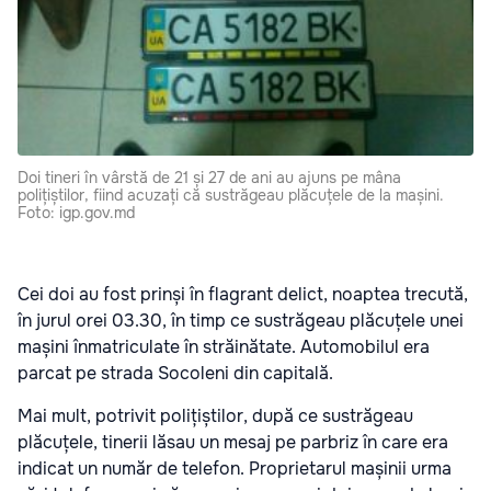
Doi tineri în vârstă de 21 și 27 de ani au ajuns pe mâna
polițiștilor, fiind acuzați că sustrăgeau plăcuțele de la mașini.
Foto: igp.gov.md
Cei doi au fost prinși în flagrant delict, noaptea trecută,
în jurul orei 03.30, în timp ce sustrăgeau plăcuțele unei
mașini înmatriculate în străinătate. Automobilul era
parcat pe strada Socoleni din capitală.
Mai mult, potrivit polițiștilor, după ce sustrăgeau
plăcuțele, tinerii lăsau un mesaj pe parbriz în care era
indicat un număr de telefon. Proprietarul mașinii urma