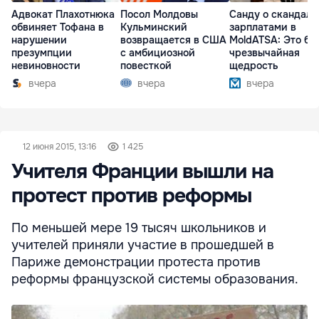
Адвокат Плахотнюка
Посол Молдовы
Санду о скандале
обвиняет Тофана в
Кульминский
зарплатами в
нарушении
возвращается в США
MoldATSA: Это бы
презумпции
с амбициозной
чрезвычайная
невиновности
повесткой
щедрость
вчера
вчера
вчера
12 июня 2015, 13:16
1 425
Учителя Франции вышли на
протест против реформы
По меньшей мере 19 тысяч школьников и
учителей приняли участие в прошедшей в
Париже демонстрации протеста против
реформы французской системы образования.