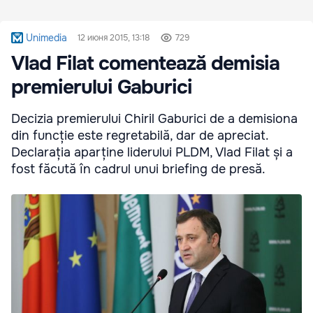
Unimedia
12 июня 2015, 13:18
729
Vlad Filat comentează demisia
premierului Gaburici
Decizia premierului Chiril Gaburici de a demisiona
din funcție este regretabilă, dar de apreciat.
Declarația aparține liderului PLDM, Vlad Filat și a
fost făcută în cadrul unui briefing de presă.