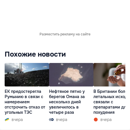
Разместить рекламу на сайте
Похожие новости
ЕК предостерегла
Нефтяное пятно у
В Британии более
Румынию в связи с
берегов Омана за
летальных исходо
намерением
несколько дней
связали с
отстрочить отказ от
увеличилось в
препаратами для
угольных ТЭС
четыре раза
похудения
вчера
вчера
вчера