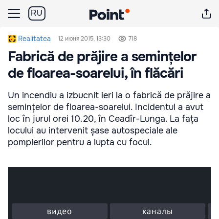
RU
Realitatea
12 июня 2015, 13:30
718
Fabrică de prăjire a semințelor
de floarea-soarelui, în flăcări
Un incendiu a izbucnit ieri la o fabrică de prăjire a
semințelor de floarea-soarelui. Incidentul a avut
loc în jurul orei 10.20, în Ceadîr-Lunga. La fața
locului au intervenit șase autospeciale ale
pompierilor pentru a lupta cu focul.