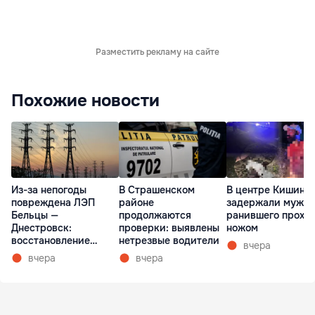
Разместить рекламу на сайте
Похожие новости
Из-за непогоды
В Страшенском
В центре Кишине
повреждена ЛЭП
районе
задержали мужчи
Бельцы —
продолжаются
ранившего прохо
Днестровск:
проверки: выявлены
ножом
восстановление
нетрезвые водители
вчера
займет более недели
вчера
вчера