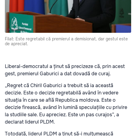
Filat: Este regretabil că premierul a demisionat, dar gestul este
de apreciat.
Liberal-democratul a ținut să precizeze că, prin acest
gest, premierul Gaburici a dat dovadă de curaj.
„Regret că Chiril Gaburici a trebuit să ia această
decizie. Este o decizie regretabilă având în vedere
situația în care se află Republica moldova. Este o
decizie firească, având în lumină speculațiile cu privire
la studiile sale. Eu apreciez. Este un pas curajos”, a
declarat liderul PLDM.
Totodată, liderul PLDM a ținut să-i mulțumească