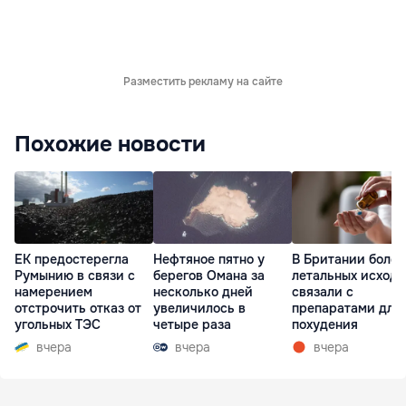
Разместить рекламу на сайте
Похожие новости
ЕК предостерегла
Нефтяное пятно у
В Британии более
Румынию в связи с
берегов Омана за
летальных исходо
намерением
несколько дней
связали с
отстрочить отказ от
увеличилось в
препаратами для
угольных ТЭС
четыре раза
похудения
вчера
вчера
вчера