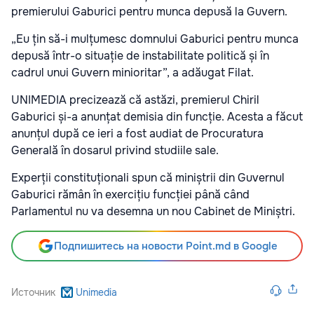
premierului Gaburici pentru munca depusă la Guvern.
„Eu țin să-i mulțumesc domnului Gaburici pentru munca
depusă într-o situație de instabilitate politică și în
cadrul unui Guvern minioritar”, a adăugat Filat.
UNIMEDIA precizează că astăzi, premierul Chiril
Gaburici și-a anunțat demisia din funcție. Acesta a făcut
anunțul după ce ieri a fost audiat de Procuratura
Generală în dosarul privind studiile sale.
Experții constituționali spun că miniștrii din Guvernul
Gaburici rămân în exercițiu funcției până când
Parlamentul nu va desemna un nou Cabinet de Miniștri.
Подпишитесь на новости Point.md в Google
Источник
Unimedia