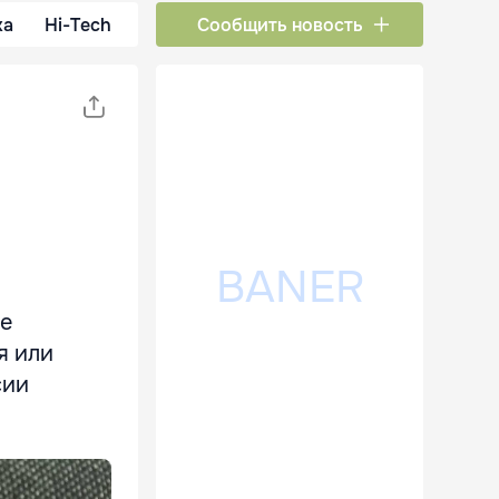
ка
Hi-Tech
Сообщить новость
ие
я или
сии