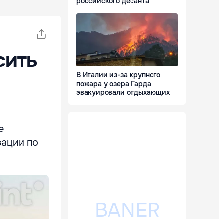
российского десанта
сить
В Италии из-за крупного
пожара у озера Гарда
эвакуировали отдыхающих
е
зации по