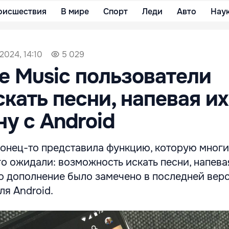
оисшествия
В мире
Спорт
Леди
Авто
Нау
2024, 14:10
5 029
e Music пользователи
скать песни, напевая их
у с Android
конец-то представила функцию, которую мног
о ожидали: возможность искать песни, напева
то дополнение было замечено в последней вер
ля Android.