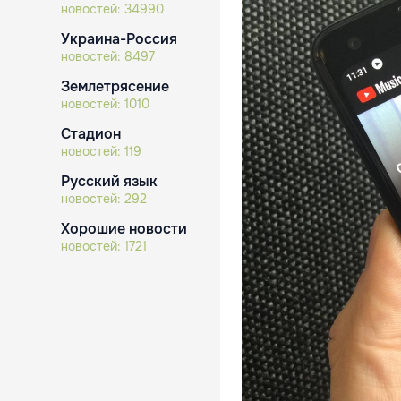
новостей:
34990
Украина-Россия
новостей:
8497
Землетрясение
новостей:
1010
Стадион
новостей:
119
Русский язык
новостей:
292
Хорошие новости
новостей:
1721