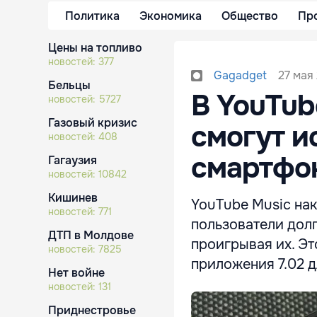
Политика
Экономика
Общество
Пр
Цены на топливо
новостей:
377
27 мая 
Gagadget
Бельцы
В YouTub
новостей:
5727
Газовый кризис
смогут и
новостей:
408
смартфон
Гагаузия
новостей:
10842
Кишинев
YouTube Music на
новостей:
771
пользователи долг
ДТП в Молдове
проигрывая их. Э
новостей:
7825
приложения 7.02 д
Нет войне
новостей:
131
Приднестровье