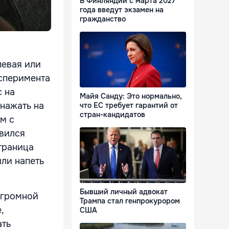
В Финляндии с марта 2027
года введут экзамен на
гражданство
певая или
ксперимента
c на
Майя Санду: Это нормально,
 нажать на
что ЕС требует гарантий от
стран-кандидатов
м с
вился
страница
или напеть
Бывший личный адвокат
огромной
Трампа стал генпрокурором
,
США
ать