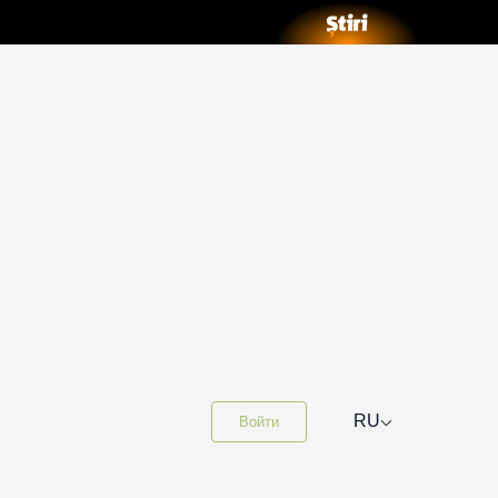
⌵
RU
Войти