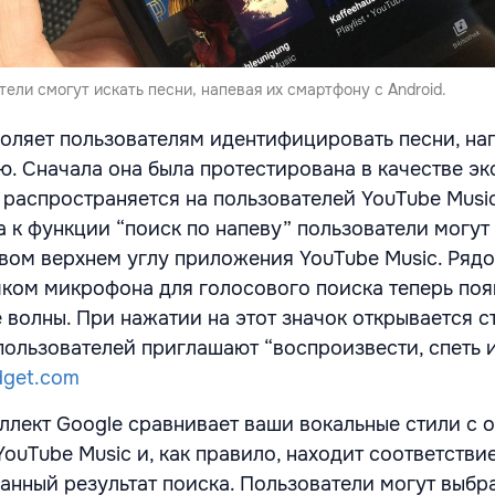
тели смогут искать песни, напевая их смартфону с Android.
оляет пользователям идентифицировать песни, на
. Сначала она была протестирована в качестве э
 распространяется на пользователей YouTube Musi
а к функции “поиск по напеву” пользователи могут
авом верхнем углу приложения YouTube Music. Рядо
ком микрофона для голосового поиска теперь поя
 волны. При нажатии на этот значок открывается 
пользователей приглашают “воспроизвести, спеть 
dget.com
ллект Google сравнивает ваши вокальные стили с 
ouTube Music и, как правило, находит соответствие
анный результат поиска. Пользователи могут выбр