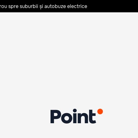
rou spre suburbii și autobuze electrice