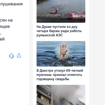
ослушивания
сен на
оящее
На Дунае пустили ко дну
четыре баржи ради работы
,
румынской АЭС
щей
В Днестре утонул 69-летний
мужчина: приехал отметить
годовщину свадьбы