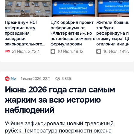
Президиум НСГ
ЦИК одобрил проект
Жители Кошницы
утвердил дату
референдума от
требуют
проведения
«Альтернативы», но
референдума по
заседания
потребовал изменить
отзыву мэра: ЦИК
законодательного
формулировки
отклонил инициа
органа автономии
31 Июл. 22:22
10 Июл. 18:12
16 Июл. 19:27
Nv
1 июля 2026, 22:11
3 835
Июнь 2026 года стал самым
жарким за всю историю
наблюдений
Учёные зафиксировали новый тревожный
рубеж. Температура поверхности океана