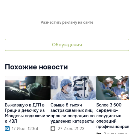
Разместить рекламу на сайте
Обсуждения
Похожие новости
Выжившую в ДТП в
Свыше 8 тысяч
Более 3 600
Греции девочку из
застрахованных лиц
сердечно-
Молдовы подключили
прошли операцию по
сосудистых
к ИВЛ
удалению катаракты
операций
профинансирова
17 Июл. 12:54
27 Июл. 21:23
НКМС в первом
2 дня назад