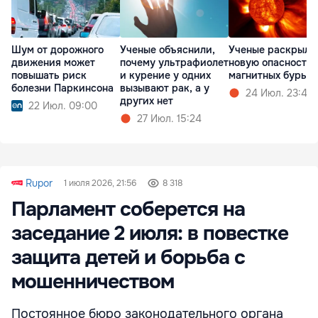
Шум от дорожного
Ученые объяснили,
Ученые раскрыли
движения может
почему ультрафиолет
новую опасность
повышать риск
и курение у одних
магнитных бурь
болезни Паркинсона
вызывают рак, а у
24 Июл. 23:47
других нет
22 Июл. 09:00
27 Июл. 15:24
Rupor
1 июля 2026, 21:56
8 318
Парламент соберется на
заседание 2 июля: в повестке
защита детей и борьба с
мошенничеством
Постоянное бюро законодательного органа