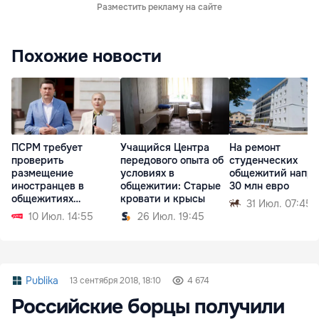
Разместить рекламу на сайте
Похожие новости
ПСРМ требует
Учащийся Центра
На ремонт
проверить
передового опыта об
студенческих
размещение
условиях в
общежитий напра
иностранцев в
общежитии: Старые
30 млн евро
общежитиях
кровати и крысы
31 Июл. 07:45
Аграрного
10 Июл. 14:55
26 Июл. 19:45
университета
Publika
13 сентября 2018, 18:10
4 674
Российские борцы получили