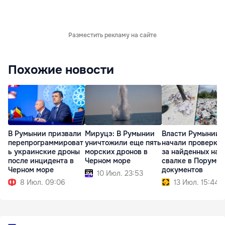
Разместить рекламу на сайте
Похожие новости
В Румынии призвали
Мируцэ: В Румынии
Власти Румынии
перепрограммироват
уничтожили еще пять
начали проверку 
ь украинские дроны
морских дронов в
за найденных на
после инцидента в
Черном море
свалке в Порумбе
Черном море
документов
10 Июл. 23:53
8 Июл. 09:06
13 Июл. 15:44