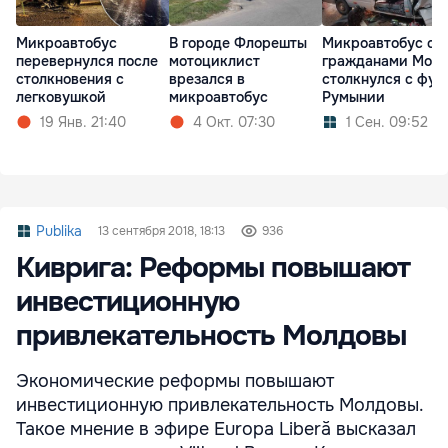
Микроавтобус
В городе Флорешты
Микроавтобус с
перевернулся после
мотоциклист
гражданами Мол
столкновения с
врезался в
столкнулся с фур
легковушкой
микроавтобус
Румынии
19 Янв. 21:40
4 Окт. 07:30
1 Сен. 09:52
Publika
13 сентября 2018, 18:13
936
Киврига: Реформы повышают
инвестиционную
привлекательность Молдовы
Экономические реформы повышают
инвестиционную привлекательность Молдовы.
Такое мнение в эфире Europa Liberă высказал