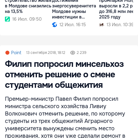
строительство жилья
достижения
промпарки Молд
в Молдове снизились
энергосуверенитета
выросли в 2,2 раз
на 13,5%
Молдове нужны
до 316,8 млн леев
инвестиции в
2025 году
16 Июл. 09:50
миллиарды евро
12 Июл. 16:15
13 Июл. 10:39
Point
13 сентября 2018, 18:12
2 239
Филип попросил минсельхоз
отменить решение о смене
студентами общежития
Премьер-министр Павел Филип попросил
министра сельского хозяйства Ливиу
Волконович отменить решение, по которому
студенты из трех общежитий Аграрного
университета вынуждены сменить место
проживания, хотя они уже сделали ремонт в