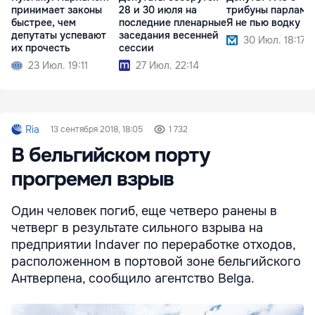
принимает законы
28 и 30 июля на
трибуны парламен
быстрее, чем
последние пленарные
Я не пью водку
депутаты успевают
заседания весенней
30 Июл. 18:17
их прочесть
сессии
23 Июл. 19:11
27 Июл. 22:14
Ria
13 сентября 2018, 18:05
1 732
В бельгийском порту
прогремел взрыв
Один человек погиб, еще четверо ранены в
четверг в результате сильного взрыва на
предприятии Indaver по переработке отходов,
расположенном в портовой зоне бельгийского
Антверпена, сообщило агентство Belga.