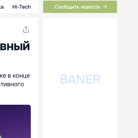
ка
Hi-Tech
Сообщить новость
ивный
же в конце
ативного