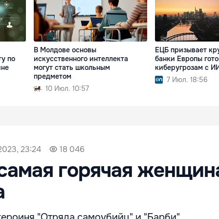
В Молдове основы
ЕЦБ призывает кр
ту по
искусственного интеллекта
банки Европы гото
ине
могут стать школьным
киберугрозам с И
предметом
7 Июл. 18:56
10 Июл. 10:57
2023, 23:24
18 046
самая горячая женщин
а
героиня "Отряда самоубийц" и "Барби".