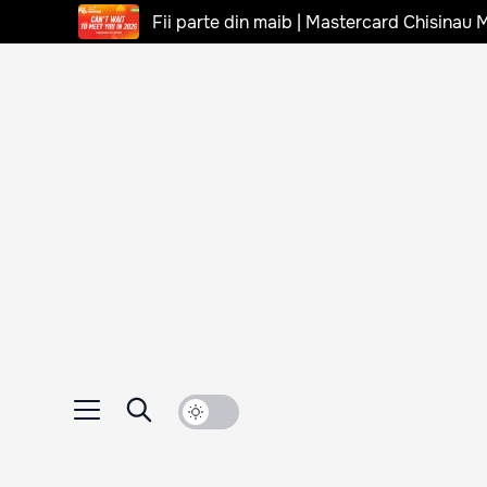
Fii parte din maib | Mastercard Chisinau 