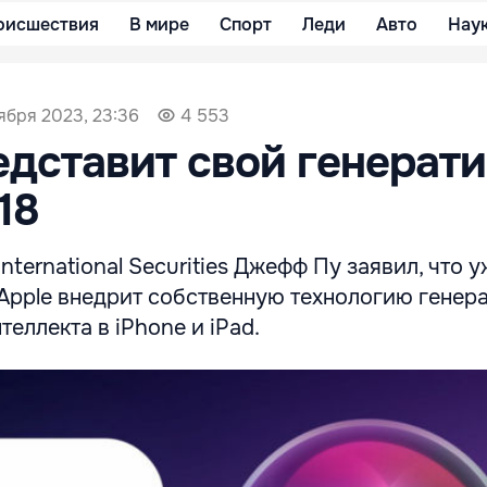
оисшествия
В мире
Спорт
Леди
Авто
Нау
ября 2023, 23:36
4 553
едставит свой генерат
18
nternational Securities Джефф Пу заявил, что у
Apple внедрит собственную технологию генер
теллекта в iPhone и iPad.