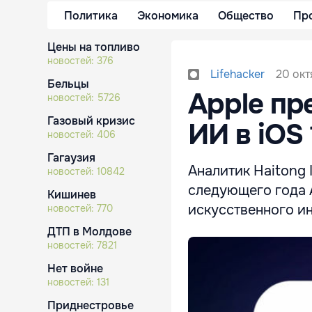
Политика
Экономика
Общество
Пр
Цены на топливо
новостей:
376
20 окт
Lifehacker
Бельцы
Apple пр
новостей:
5726
Газовый кризис
ИИ в iOS 
новостей:
406
Гагаузия
Аналитик Haitong I
новостей:
10842
следующего года 
Кишинев
искусственного ин
новостей:
770
ДТП в Молдове
новостей:
7821
Нет войне
новостей:
131
Приднестровье