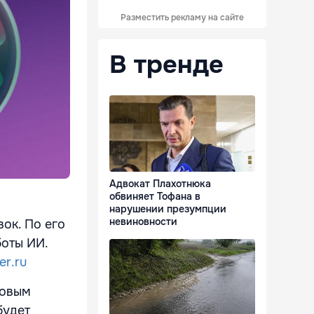
Разместить рекламу на сайте
В тренде
Адвокат Плахотнюка
обвиняет Тофана в
нарушении презумпции
невиновности
ок. По его
оты ИИ.
er.ru
новым
будет