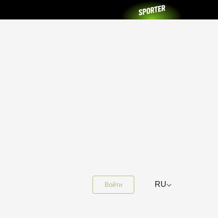
⌵
RU
Войти