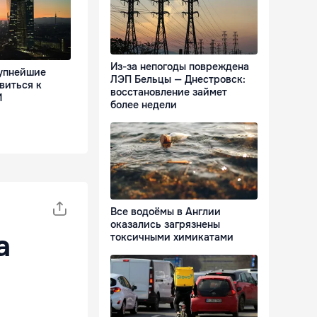
Из-за непогоды повреждена
упнейшие
ЛЭП Бельцы — Днестровск:
виться к
восстановление займет
И
более недели
Все водоёмы в Англии
оказались загрязнены
а
токсичными химикатами