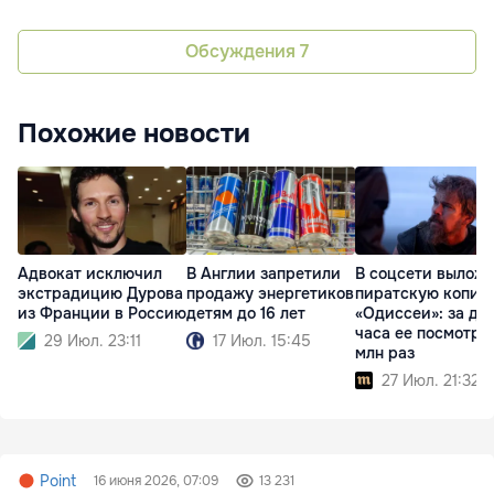
Обсуждения
7
Похожие новости
Адвокат исключил
В Англии запретили
В соцсети вылож
экстрадицию Дурова
продажу энергетиков
пиратскую копию
из Франции в Россию
детям до 16 лет
«Одиссеи»: за дв
часа ее посмотре
29 Июл. 23:11
17 Июл. 15:45
млн раз
27 Июл. 21:32
Point
16 июня 2026, 07:09
13 231