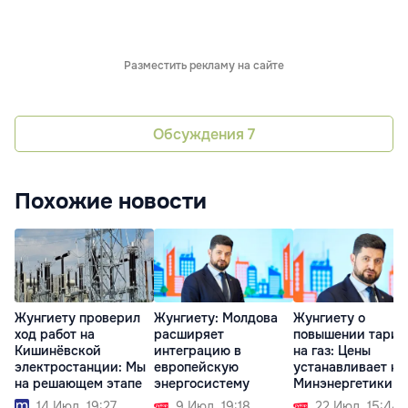
Разместить рекламу на сайте
Обсуждения
7
Похожие новости
Жунгиету проверил
Жунгиету: Молдова
Жунгиету о
ход работ на
расширяет
повышении тари
Кишинёвской
интеграцию в
на газ: Цены
электростанции: Мы
европейскую
устанавливает не
на решающем этапе
энергосистему
Минэнергетики
14 Июл. 19:27
9 Июл. 19:18
22 Июл. 15:44