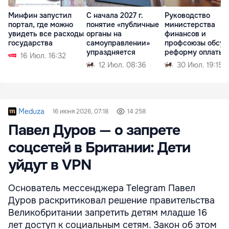
Минфин запустил
С начала 2027 г.
Руководство
портал, где можно
понятие «публичные
министерства
увидеть все расходы
органы на
финансов и
государства
самоуправлении»
профсоюзы обсуд
упраздняется
реформу оплаты
16 Июл. 16:32
труда
12 Июл. 08:36
30 Июл. 19:15
Meduza
16 июня 2026, 07:18
14 258
Павел Дуров — о запрете
соцсетей в Британии: Дети
уйдут в VPN
Основатель мессенджера Telegram Павел
Дуров раскритиковал решение правительства
Великобритании запретить детям младше 16
лет доступ к социальным сетям. Закон об этом