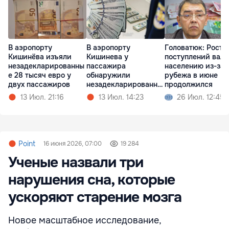
В аэропорту
В аэропорту
Головатюк: Рост
Кишинёва изъяли
Кишинева у
поступлений вал
незадекларированны
пассажира
населению из-за
е 28 тысяч евро у
обнаружили
рубежа в июне
двух пассажиров
незадекларированну
продолжился
ю валюту
13 Июл. 21:16
13 Июл. 14:23
26 Июл. 12:45
Point
16 июня 2026, 07:00
19 284
Ученые назвали три
нарушения сна, которые
ускоряют старение мозга
Новое масштабное исследование,