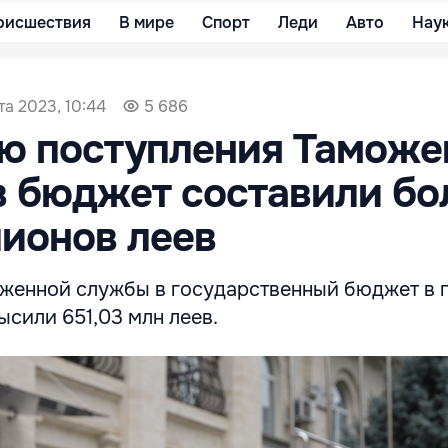
оисшествия
В мире
Спорт
Леди
Авто
Нау
та 2023, 10:44
5 686
лю поступления Таможе
 бюджет составили бо
ионов леев
женной службы в государственный бюджет в п
высили 651,03 млн леев.