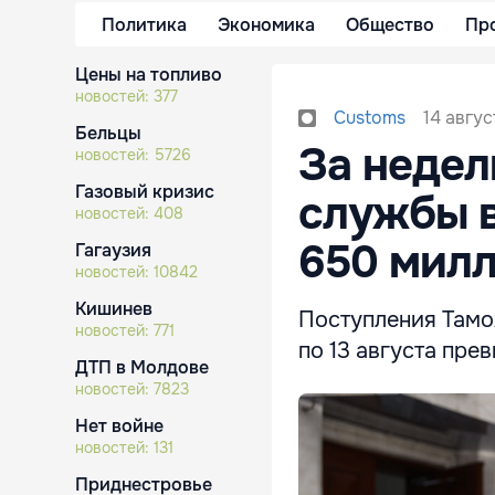
Политика
Экономика
Общество
Пр
Цены на топливо
новостей:
377
14 авгус
Customs
Бельцы
За неде
новостей:
5726
Газовый кризис
службы в
новостей:
408
650 милл
Гагаузия
новостей:
10842
Кишинев
Поступления Тамо
новостей:
771
по 13 августа пре
ДТП в Молдове
новостей:
7823
Нет войне
новостей:
131
Приднестровье