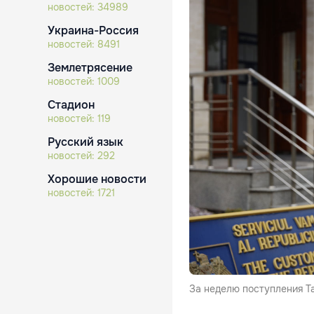
новостей:
34989
Украина-Россия
новостей:
8491
Землетрясение
новостей:
1009
Стадион
новостей:
119
Русский язык
новостей:
292
Хорошие новости
новостей:
1721
За неделю поступления Т