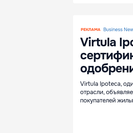
Business Ne
Virtula I
сертифик
одобрен
Virtula Ipoteca, 
отрасли, объявля
покупателей жиль