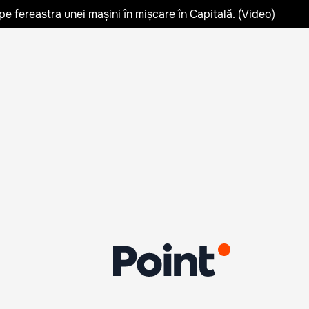
pe fereastra unei mașini în mișcare în Capitală. (Video)