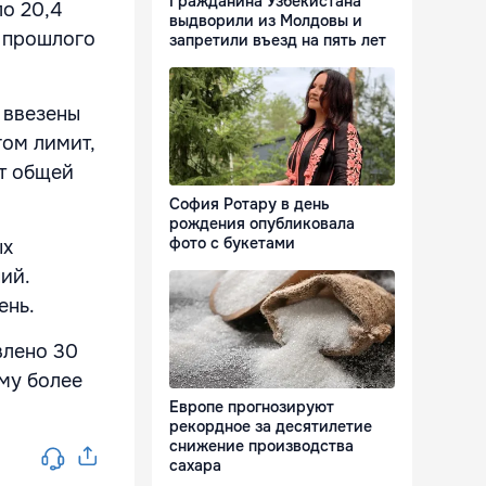
Гражданина Узбекистана
о 20,4
выдворили из Молдовы и
м прошлого
запретили въезд на пять лет
 ввезены
гом лимит,
от общей
София Ротару в день
рождения опубликовала
фото с букетами
ых
ий.
ень.
влено 30
му более
Европе прогнозируют
рекордное за десятилетие
снижение производства
сахара