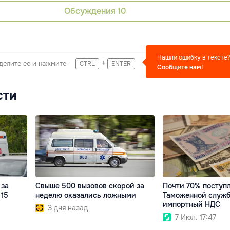
Обсуждения
10
Нашли ошибку в тексте
+
делите ее и нажмите
CTRL
ENTER
Сообщите нам!
сти
 за
Свыше 500 вызовов скорой за
Почти 70% поступ
 15
неделю оказались ложными
Таможенной служб
импортный НДС
3 дня назад
7 Июл. 17:47