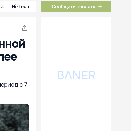
ка
Hi-Tech
Сообщить новость
нной
лее
ериод с 7