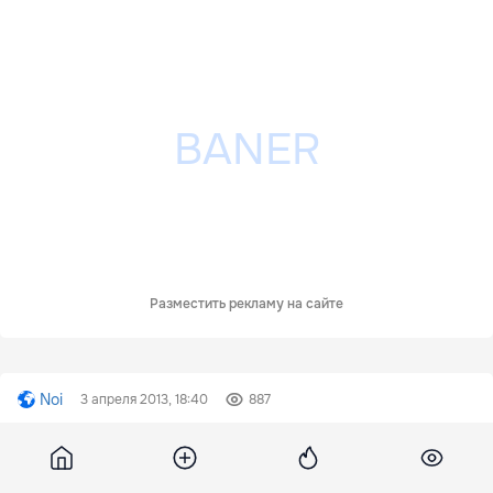
Разместить рекламу на сайте
Noi
3 апреля 2013, 18:40
887
Uniunea Vamală ameninţă că va
impune taxe pentru zahărul din