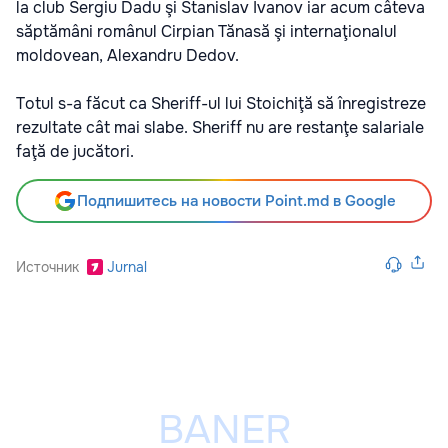
la club Sergiu Dadu şi Stanislav Ivanov iar acum câteva
săptămâni românul Cirpian Tănasă şi internaţionalul
moldovean, Alexandru Dedov.
Totul s-a făcut ca Sheriff-ul lui Stoichiţă să înregistreze
rezultate cât mai slabe. Sheriff nu are restanţe salariale
faţă de jucători.
Подпишитесь на новости Point.md в Google
Источник
Jurnal