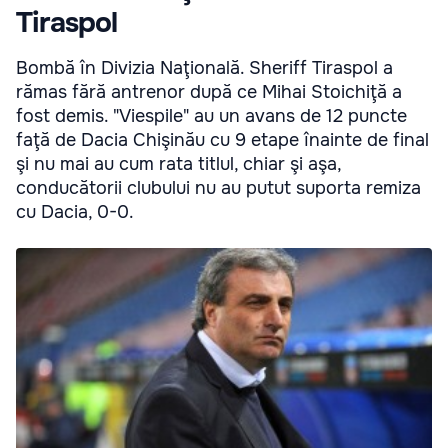
Tiraspol
Bombă în Divizia Naţională. Sheriff Tiraspol a
rămas fără antrenor după ce Mihai Stoichiţă a
fost demis. "Viespile" au un avans de 12 puncte
faţă de Dacia Chişinău cu 9 etape înainte de final
şi nu mai au cum rata titlul, chiar şi aşa,
conducătorii clubului nu au putut suporta remiza
cu Dacia, 0-0.