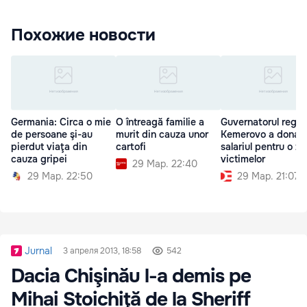
Похожие новости
Germania: Circa o mie
O întreagă familie a
Guvernatorul regiun
de persoane şi-au
murit din cauza unor
Kemerovo a donat
pierdut viaţa din
cartofi
salariul pentru o zi
cauza gripei
victimelor
29 Мар. 22:40
29 Мар. 22:50
29 Мар. 21:07
Jurnal
3 апреля 2013, 18:58
542
Dacia Chişinău l-a demis pe
Mihai Stoichiţă de la Sheriff