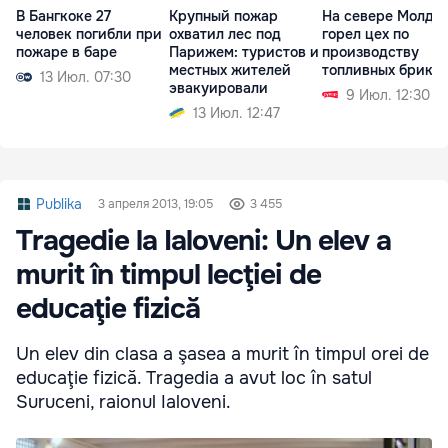
В Бангкоке 27
Крупный пожар
На севере Молдо
человек погибли при
охватил лес под
горел цех по
пожаре в баре
Парижем: туристов и
производству
местных жителей
топливных брике
13 Июл. 07:30
эвакуировали
9 Июл. 12:30
13 Июл. 12:47
Publika
3 апреля 2013, 19:05
3 455
Tragedie la Ialoveni: Un elev a
murit în timpul lecţiei de
educaţie fizică
Un elev din clasa a şasea a murit în timpul orei de
educaţie fizică. Tragedia a avut loc în satul
Suruceni, raionul Ialoveni.