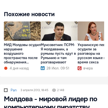
Похожие новости
МИД Молдовы осудил
Мунсоветник ПСРМ:
Украинскую певи
нарушение
Я молдаванин, а
осудили за
воздушного
румыны пусть едут в
разговоры на
пространства после
Румынию и там
русском языке во
обнаружения
разговаривают
время секса
обломков дрона
4 дня назад
28 Июл. 09:51
вчера
Pan
3 апреля 2013, 18:45
2 148
Молдова - мировой лидер по
компьютерному пиратству