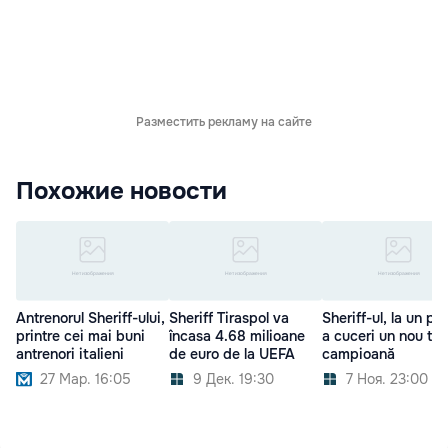
Разместить рекламу на сайте
Похожие новости
Antrenorul Sheriff-ului,
Sheriff Tiraspol va
Sheriff-ul, la un pa
printre cei mai buni
încasa 4.68 milioane
a cuceri un nou titl
antrenori italieni
de euro de la UEFA
campioană
27 Мар. 16:05
9 Дек. 19:30
7 Ноя. 23:00