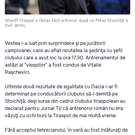
Sheriff Tiraspol a rămas fără antrenor după ce Mihai Stoichiţă a
fost demis.
Vestea i-a luat prin surprindere şi pe jucătorii
campioanei, care au aflat noutatea la şedinţa cu şefii
clubului care a avut loc la ora 17.30. Antrenamentul de
astăzi al "viespilor" a fost condus de Vitalie
Raşchevici.
Ultimile două rezultate de egalitate cu Dacia i-ar fi
determinat pe conducătorii clubului să-l demită pe
Stoichiţă, deşi surse din cadrul clubului tiraspolean au
declarat pentru Jurnal TV că antrenorul român nu era
văzuţi cu ochi buni la Tiraspol de mai multă vreme.
Fără acceptul tehnicianului, în vară au fost înlăturaţi de