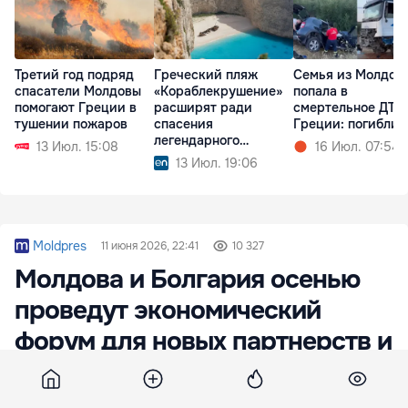
Третий год подряд
Греческий пляж
Семья из Молдов
спасатели Молдовы
«Кораблекрушение»
попала в
помогают Греции в
расширят ради
смертельное ДТП
тушении пожаров
спасения
Греции: погибли 
легендарного
13 Июл. 15:08
16 Июл. 07:54
корабля
13 Июл. 19:06
Moldpres
11 июня 2026, 22:41
10 327
Молдова и Болгария осенью
проведут экономический
форум для новых партнерств и
инвестиций