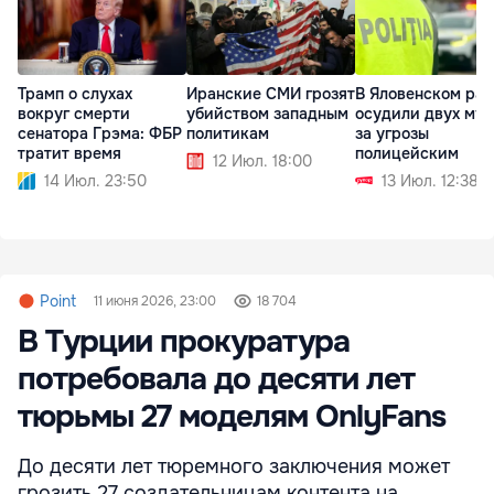
Трамп о слухах
Иранские СМИ грозят
В Яловенском ра
вокруг смерти
убийством западным
осудили двух му
сенатора Грэма: ФБР
политикам
за угрозы
тратит время
полицейским
12 Июл. 18:00
14 Июл. 23:50
13 Июл. 12:38
Point
11 июня 2026, 23:00
18 704
В Турции прокуратура
потребовала до десяти лет
тюрьмы 27 моделям OnlyFans
До десяти лет тюремного заключения может
грозить 27 создательницам контента на