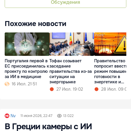
Обсуждения
Похожие новости
Португалия первой в
Тофан созывает
Правительство
ЕС присоединилась к
заседание
попросит ввести
проекту по контролю
правительства из-за
режим повышенн
за ИИ в медицине
ситуации на
готовности в
энергорынке
энергетике и
16 Июл. 21:51
гидрологии
27 Июл. 19:02
28 Июл. 09:06
Nv
11 июня 2026, 22:47
13 022
В Греции камеры с ИИ