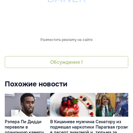
Разместить рекламу на сайте
Обсуждения
1
Похожие новости
Рэпера Пи Дидди
В Кишиневе мужчина
Сенатору из
перевели в
подмешал наркотики
Парагвая грозит
одиночную камеру
в десерт знакомой и
тюрьма за