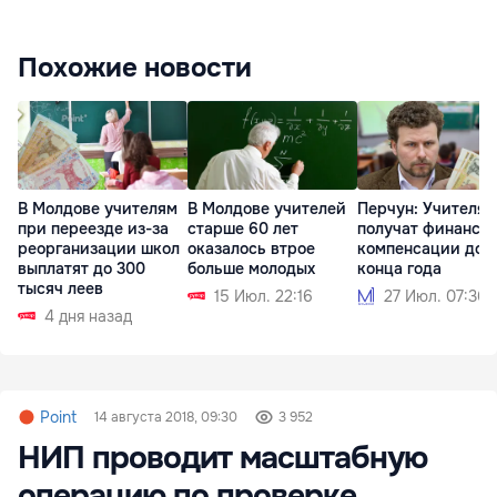
Похожие новости
В Молдове учителям
В Молдове учителей
Перчун: Учителя
при переезде из-за
старше 60 лет
получат финансо
реорганизации школ
оказалось втрое
компенсации до
выплатят до 300
больше молодых
конца года
тысяч леев
15 Июл. 22:16
27 Июл. 07:36
4 дня назад
Point
14 августа 2018, 09:30
3 952
НИП проводит масштабную
операцию по проверке