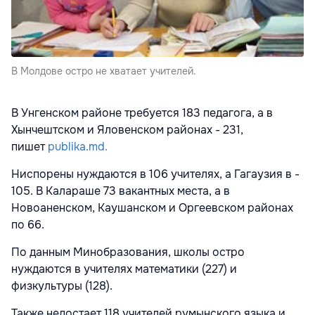
В Молдове остро не хватает учителей.
В Унгенском районе требуется 183 педагога, а в
Хынчештском и Яловенском районах - 231,
пишет
publika.md.
Ниспорены нуждаются в 106 учителях, а Гагаузия в -
105. В Калараше 73 вакантных места, а в
Новоаненском, Каушанском и Оргеевском районах
по 66.
По данным Минобразования, школы остро
нуждаются в учителях математики (227) и
физкультуры (128).
Также недостает 118 учителей румынского языка и