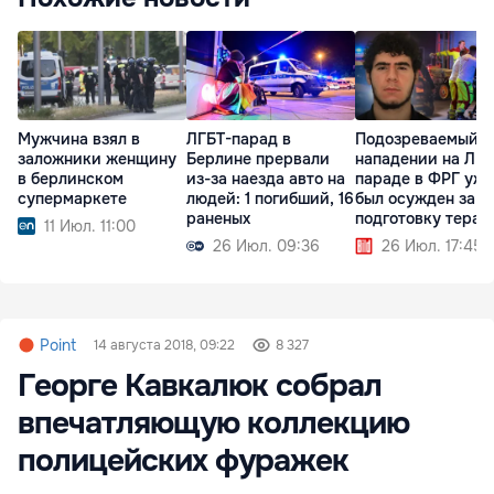
Мужчина взял в
ЛГБТ-парад в
Подозреваемый в
заложники женщину
Берлине прервали
нападении на ЛГБ
в берлинском
из-за наезда авто на
параде в ФРГ уже
супермаркете
людей: 1 погибший, 16
был осужден за
раненых
подготовку терак
11 Июл. 11:00
26 Июл. 09:36
26 Июл. 17:45
Point
14 августа 2018, 09:22
8 327
Георге Кавкалюк собрал
впечатляющую коллекцию
полицейских фуражек