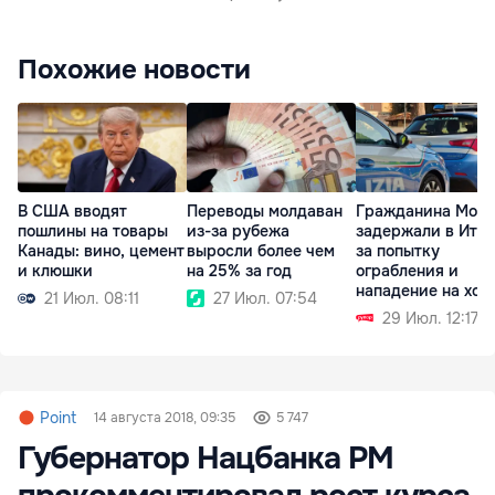
Похожие новости
В США вводят
Переводы молдаван
Гражданина Мол
пошлины на товары
из-за рубежа
задержали в Ита
Канады: вино, цемент
выросли более чем
за попытку
и клюшки
на 25% за год
ограбления и
нападение на хоз
21 Июл. 08:11
27 Июл. 07:54
29 Июл. 12:17
Point
14 августа 2018, 09:35
5 747
Губернатор Нацбанка РМ