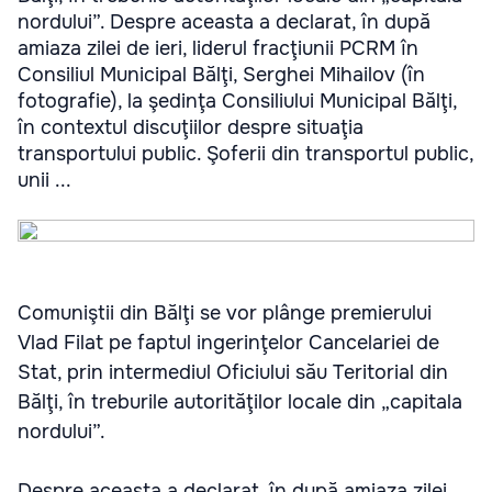
nordului”. Despre aceasta a declarat, în după
amiaza zilei de ieri, liderul fracţiunii PCRM în
Consiliul Municipal Bălţi, Serghei Mihailov (în
fotografie), la şedinţa Consiliului Municipal Bălţi,
în contextul discuţiilor despre situaţia
transportului public. Şoferii din transportul public,
unii ...
Comuniştii din Bălţi se vor plânge premierului
Vlad Filat pe faptul ingerinţelor Cancelariei de
Stat, prin intermediul Oficiului său Teritorial din
Bălţi, în treburile autorităţilor locale din „capitala
nordului”.
Despre aceasta a declarat, în după amiaza zilei