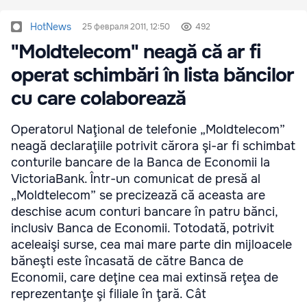
HotNews
25 февраля 2011, 12:50
492
"Moldtelecom" neagă că ar fi
operat schimbări în lista băncilor
cu care colaborează
Operatorul Naţional de telefonie „Moldtelecom”
neagă declaraţiile potrivit cărora şi-ar fi schimbat
conturile bancare de la Banca de Economii la
VictoriaBank. Într-un comunicat de presă al
„Moldtelecom” se precizează că aceasta are
deschise acum conturi bancare în patru bănci,
inclusiv Banca de Economii. Totodată, potrivit
aceleaişi surse, cea mai mare parte din mijloacele
băneşti este încasată de către Banca de
Economii, care deţine cea mai extinsă reţea de
reprezentanţe şi filiale în ţară. Cât