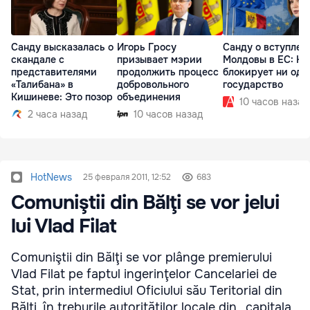
Санду высказалась о
Игорь Гросу
Санду о вступлен
скандале с
призывает мэрии
Молдовы в ЕС: На
представителями
продолжить процесс
блокирует ни одн
«Талибана» в
добровольного
государство
Кишиневе: Это позор
объединения
10 часов назад
2 часа назад
10 часов назад
HotNews
25 февраля 2011, 12:52
683
Comuniştii din Bălţi se vor jelui
lui Vlad Filat
Comuniştii din Bălţi se vor plânge premierului
Vlad Filat pe faptul ingerinţelor Cancelariei de
Stat, prin intermediul Oficiului său Teritorial din
Bălţi, în treburile autorităţilor locale din „capitala