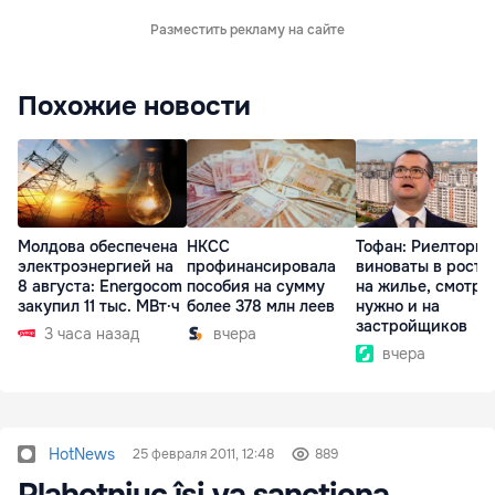
Разместить рекламу на сайте
Похожие новости
Молдова обеспечена
НКСС
Тофан: Риелторы 
электроэнергией на
профинансировала
виноваты в росте
8 августа: Energocom
пособия на сумму
на жилье, смотре
закупил 11 тыс. МВт·ч
более 378 млн леев
нужно и на
застройщиков
3 часа назад
вчера
вчера
HotNews
25 февраля 2011, 12:48
889
Plahotniuc îşi va sancţiona