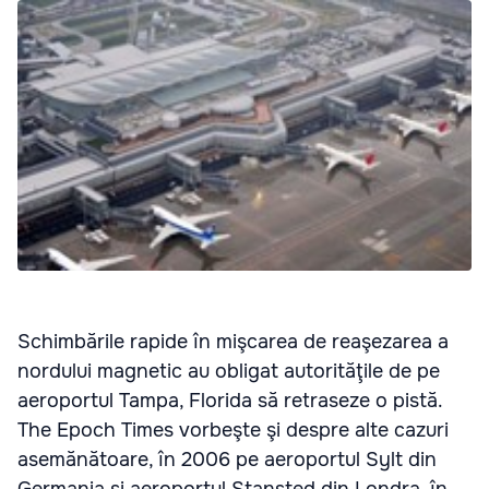
Schimbările rapide în mişcarea de reaşezarea a
nordului magnetic au obligat autorităţile de pe
aeroportul Tampa, Florida să retraseze o pistă.
The Epoch Times vorbeşte şi despre alte cazuri
asemănătoare, în 2006 pe aeroportul Sylt din
Germania şi aeroportul Stansted din Londra, în