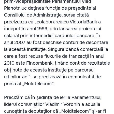
prim-vicepreşedintele Parlamentului Vlad
Plahotniuc deţinea funcţia de preşedinte al
Consiliului de Administraţie, sursa citată
precizează că „colaborarea cu VictoriaBank a
început în anul 1999, prin lansarea proiectului
salarial prin intermediul cardurilor bancare. În
anul 2007 au fost deschise conturi de decontare
la această instituţie. Singura bancă comercială la
care a fost reduse fluxurile de tranzacţii în anul
2010 este Fincombank, ţinând cont de rezultatele
obţinute de aceasta instituţie pe parcursul
ultimilor ani”, se precizează în comunicatul de
presă al „Moldtelecom”.
Precizăm că în şedinţa de ieri a Parlamentului,
liderul comuniştilor Vladimir Voronin a adus la
cunoştinţa deputaţilor că „Moldtelecom” şi-ar fi