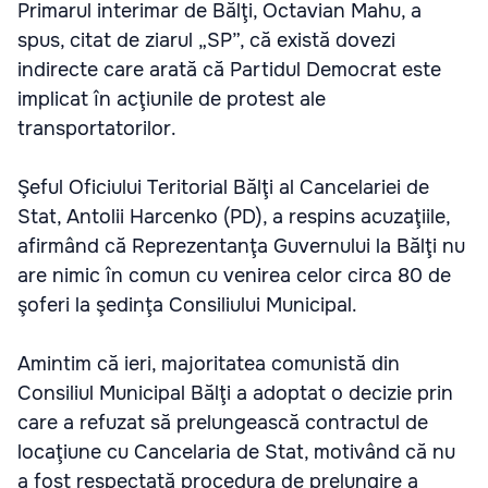
Primarul interimar de Bălţi, Octavian Mahu, a
spus, citat de ziarul „SP”, că există dovezi
indirecte care arată că Partidul Democrat este
implicat în acţiunile de protest ale
transportatorilor.
Şeful Oficiului Teritorial Bălţi al Cancelariei de
Stat, Antolii Harcenko (PD), a respins acuzaţiile,
afirmând că Reprezentanţa Guvernului la Bălţi nu
are nimic în comun cu venirea celor circa 80 de
şoferi la şedinţa Consiliului Municipal.
Amintim că ieri, majoritatea comunistă din
Consiliul Municipal Bălţi a adoptat o decizie prin
care a refuzat să prelungească contractul de
locaţiune cu Cancelaria de Stat, motivând că nu
a fost respectată procedura de prelungire a