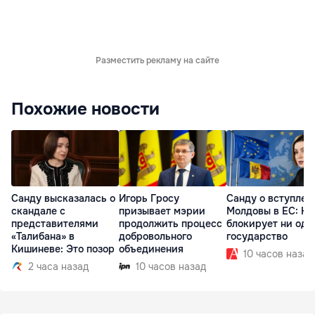
Разместить рекламу на сайте
Похожие новости
Санду высказалась о
Игорь Гросу
Санду о вступлен
скандале с
призывает мэрии
Молдовы в ЕС: На
представителями
продолжить процесс
блокирует ни одн
«Талибана» в
добровольного
государство
Кишиневе: Это позор
объединения
10 часов назад
2 часа назад
10 часов назад