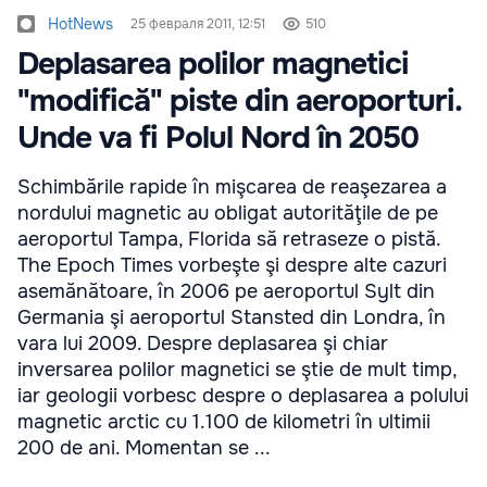
HotNews
25 февраля 2011, 12:51
510
Deplasarea polilor magnetici
"modifică" piste din aeroporturi.
Unde va fi Polul Nord în 2050
Schimbările rapide în mişcarea de reaşezarea a
nordului magnetic au obligat autorităţile de pe
aeroportul Tampa, Florida să retraseze o pistă.
The Epoch Times vorbeşte şi despre alte cazuri
asemănătoare, în 2006 pe aeroportul Sylt din
Germania şi aeroportul Stansted din Londra, în
vara lui 2009. Despre deplasarea şi chiar
inversarea polilor magnetici se ştie de mult timp,
iar geologii vorbesc despre o deplasarea a polului
magnetic arctic cu 1.100 de kilometri în ultimii
200 de ani. Momentan se ...