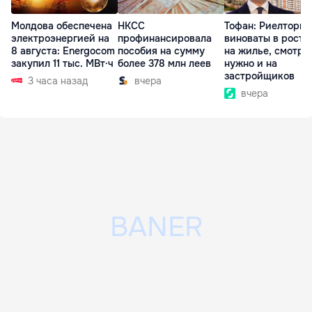
Молдова обеспечена
НКСС
Тофан: Риелторы 
электроэнергией на
профинансировала
виноваты в росте
8 августа: Energocom
пособия на сумму
на жилье, смотре
закупил 11 тыс. МВт·ч
более 378 млн леев
нужно и на
застройщиков
3 часа назад
вчера
вчера