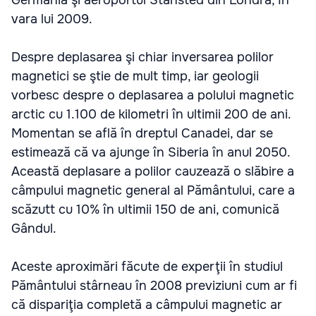
vara lui 2009.
Despre deplasarea şi chiar inversarea polilor
magnetici se ştie de mult timp, iar geologii
vorbesc despre o deplasarea a polului magnetic
arctic cu 1.100 de kilometri în ultimii 200 de ani.
Momentan se află în dreptul Canadei, dar se
estimează că va ajunge în Siberia în anul 2050.
Această deplasare a polilor cauzează o slăbire a
câmpului magnetic general al Pământului, care a
scăzutt cu 10% în ultimii 150 de ani, comunică
Gândul.
Aceste aproximări făcute de experţii în studiul
Pământului stârneau în 2008 previziuni cum ar fi
că dispariţia completă a câmpului magnetic ar