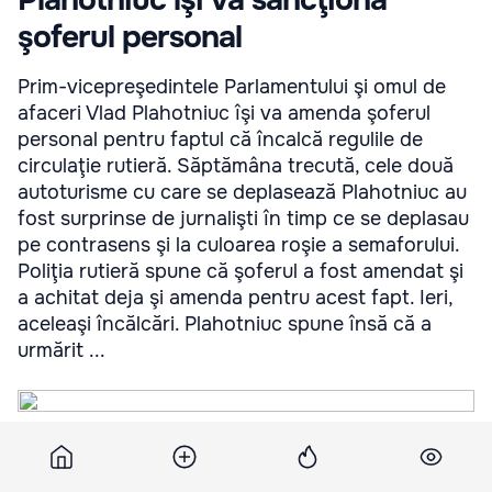
şoferul personal
Prim-vicepreşedintele Parlamentului şi omul de
afaceri Vlad Plahotniuc îşi va amenda şoferul
personal pentru faptul că încalcă regulile de
circulaţie rutieră. Săptămâna trecută, cele două
autoturisme cu care se deplasează Plahotniuc au
fost surprinse de jurnalişti în timp ce se deplasau
pe contrasens şi la culoarea roşie a semaforului.
Poliţia rutieră spune că şoferul a fost amendat şi
a achitat deja şi amenda pentru acest fapt. Ieri,
aceleaşi încălcări. Plahotniuc spune însă că a
urmărit ...
Prim-vicepreşedintele Parlamentului şi omul de