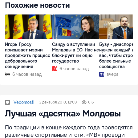
Похожие новости
Игорь Гросу
Санду о вступлении
Бузу - диаспоре:
призывает мэрии
Молдовы в ЕС: Нас не
нужен каждый из
продолжить процесс
блокирует ни одно
вас, чтобы строит
добровольного
государство
более сильные
объединения
сообщества
6 часов назад
6 часов назад
вчера
Vedomosti
3 декабря 2010, 12:09
616
Лучшая «десятка» Молдовы
По традиции в конце каждого года проводятся
различные спортивные итоги. «МВ» проводит