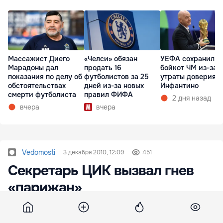
Массажист Диего
«Челси» обязан
УЕФА сохранил
Марадоны дал
продать 16
бойкот ЧМ из-за
показания по делу об
футболистов за 25
утраты доверия к
обстоятельствах
дней из-за новых
Инфантино
смерти футболиста
правил ФИФА
2 дня назад
вчера
вчера
Vedomosti
3 декабря 2010, 12:09
451
Секретарь ЦИК вызвал гнев
«парижан»
Члены избирательного бюро в Париже требуют
отставки секретаря ЦИК Юрие Чокана "за