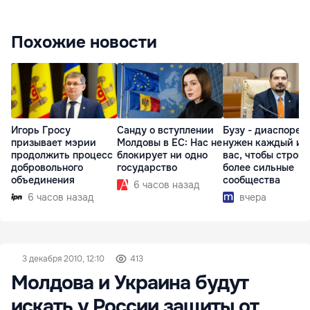
Похожие новости
Игорь Гросу
Санду о вступлении
Бузу - диаспоре:
призывает мэрии
Молдовы в ЕС: Нас не
нужен каждый из
продолжить процесс
блокирует ни одно
вас, чтобы строит
добровольного
государство
более сильные
объединения
сообщества
6 часов назад
6 часов назад
вчера
3 декабря 2010, 12:10
413
Молдова и Украина будут
искать у России защиты от