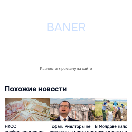
Разместить рекламу на сайте
Похожие новости
НКСС
Тофан: Риелторы не
В Молдове налог 
профинансировала
виноваты в росте цен
доход крестьянск