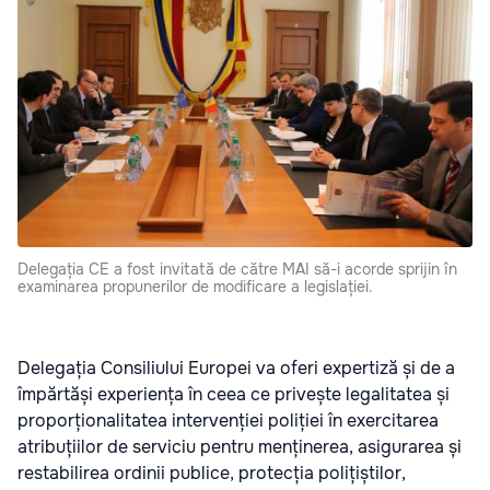
Delegația CE a fost invitată de către MAI să-i acorde sprijin în
examinarea propunerilor de modificare a legislației.
Delegația Consiliului Europei va oferi expertiză și de a
împărtăși experiența în ceea ce privește legalitatea și
proporționalitatea intervenției poliției în exercitarea
atribuțiilor de serviciu pentru menținerea, asigurarea și
restabilirea ordinii publice, protecția polițiștilor,