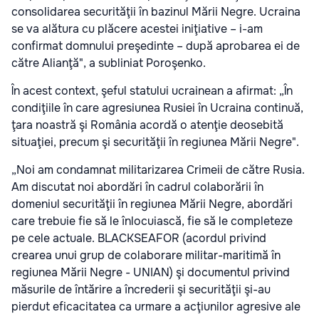
consolidarea securităţii în bazinul Mării Negre. Ucraina
se va alătura cu plăcere acestei iniţiative – i-am
confirmat domnului preşedinte – după aprobarea ei de
către Alianţă", a subliniat Poroşenko.
În acest context, şeful statului ucrainean a afirmat: „În
condiţiile în care agresiunea Rusiei în Ucraina continuă,
ţara noastră şi România acordă o atenţie deosebită
situaţiei, precum şi securităţii în regiunea Mării Negre".
„Noi am condamnat militarizarea Crimeii de către Rusia.
Am discutat noi abordări în cadrul colaborării în
domeniul securităţii în regiunea Mării Negre, abordări
care trebuie fie să le înlocuiască, fie să le completeze
pe cele actuale. BLACKSEAFOR (acordul privind
crearea unui grup de colaborare militar-maritimă în
regiunea Mării Negre - UNIAN) şi documentul privind
măsurile de întărire a încrederii şi securităţii şi-au
pierdut eficacitatea ca urmare a acţiunilor agresive ale