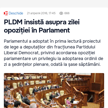
Deschide
21 апреля 2016, 17:45
666
PLDM insistă asupra zilei
opoziției în Parlament
Parlamentul a adoptat în prima lectură proiectul
de lege a deputaților din fracțiunea Partidului
Liberal Democrat, privind acordarea opoziției
parlamentare un privilegiu la adoptarea ordinii de
zi a ședințelor plenare, odată la șase săptămâni.