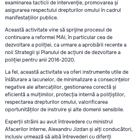
examinarea tacticii de intervenție, promovarea și
asigurarea respectului drepturilor omului în cadrul
manifestațiilor publice.
Această activitate vine să sprijine procesul de
continuare a reformei MAI, în particular cea de
dezvoltare a poliției, ca urmare a aprobării recente a
noii Strategii și Planului de acțiuni de dezvoltare a
poliției pentru anii 2016-2020.
La fel, această activitate va oferi instrumente utile de
înlăturare a lacunelor, de minimalizare a consecințelor
negative ale altercațiilor, gestionarea corectă și
eficientă a mulțimilor, protecția internă a polițiștilor,
respectarea drepturilor omului, valorificarea
oportunităților de instruire și alte domenii sensibile.
Experții străini au avut întrevedere cu ministrul
Afacerilor Interne, Alexandru Jizdan și alți conducători,
inclusiv urmează să aibă întrevederi cu diferiți