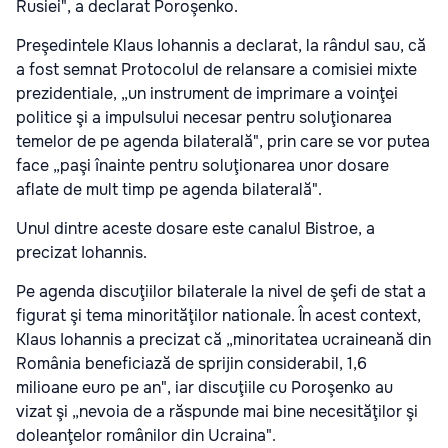
Rusiei", a declarat Poroşenko.
Preşedintele Klaus Iohannis a declarat, la rândul sau, că
a fost semnat Protocolul de relansare a comisiei mixte
prezidentiale, „un instrument de imprimare a voinţei
politice şi a impulsului necesar pentru soluţionarea
temelor de pe agenda bilaterală", prin care se vor putea
face „paşi înainte pentru soluţionarea unor dosare
aflate de mult timp pe agenda bilaterală".
Unul dintre aceste dosare este canalul Bistroe, a
precizat Iohannis.
Pe agenda discuţiilor bilaterale la nivel de şefi de stat a
figurat şi tema minorităţilor nationale. În acest context,
Klaus Iohannis a precizat că „minoritatea ucraineană din
România beneficiază de sprijin considerabil, 1,6
milioane euro pe an", iar discuţiile cu Poroşenko au
vizat şi „nevoia de a răspunde mai bine necesităţilor şi
doleanţelor românilor din Ucraina".