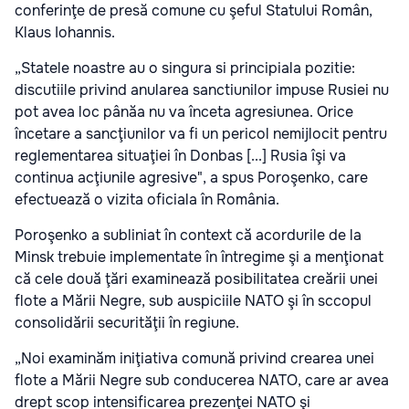
conferinţe de presă comune cu şeful Statului Român,
Klaus Iohannis.
„Statele noastre au o singura si principiala pozitie:
discutiile privind anularea sanctiunilor impuse Rusiei nu
pot avea loc pânăa nu va înceta agresiunea. Orice
încetare a sancţiunilor va fi un pericol nemijlocit pentru
reglementarea situaţiei în Donbas [...] Rusia îşi va
continua acţiunile agresive", a spus Poroşenko, care
efectuează o vizita oficiala în România.
Poroşenko a subliniat în context că acordurile de la
Minsk trebuie implementate în întregime şi a menţionat
că cele două ţări examinează posibilitatea creării unei
flote a Mării Negre, sub auspiciile NATO şi în sccopul
consolidării securităţii în regiune.
„Noi examinăm iniţiativa comună privind crearea unei
flote a Mării Negre sub conducerea NATO, care ar avea
drept scop intensificarea prezenţei NATO şi