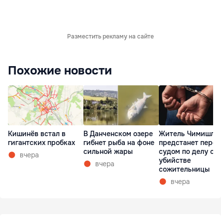
Разместить рекламу на сайте
Похожие новости
Кишинёв встал в
В Данченском озере
Житель Чимишли
гигантских пробках
гибнет рыба на фоне
предстанет перед
сильной жары
судом по делу об
вчера
убийстве
вчера
сожительницы
вчера