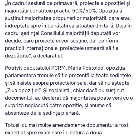
„În cadrul sesiunii de primăvară, proiectele opoziției și
majorității constituie practic 50%/50%. Opoziția a
susținut majoritatea propunerilor majorității, care erau
îndreptate spre îmbunătățirea situației din țară. Deja în
cadrul ședinței Consiliului majorității deputații vor
decide, care proiecte ei vor susține, dar conform
practicii internaționale, proiectele urmează să fie
dezbătute”, a declarat el.
Potrivit deputatului PCRM, Maria Postoico, opoziția
parlamentară trebuie să fie prezentă la toate ședințele
și să insiste asupra proiectelor sale, dar să nu aștepte
„Ziua opoziției”. Și socialiștii, chiar dacă au susținut
documentul, au declarat că majoritatea poate veni cu o
surpriză neplăcută către opoziție, și anume să
absenteze de la ședința plenară.
Totuși, cu mai multe amendamente documentul a fost
expediat spre examinare în lectura a doua.