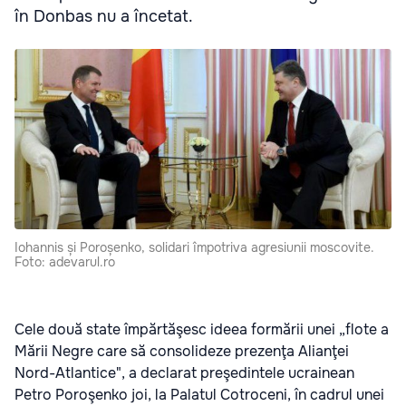
în Donbas nu a încetat.
Iohannis și Poroșenko, solidari împotriva agresiunii moscovite.
Foto: adevarul.ro
Cele două state împărtăşesc ideea formării unei „flote a
Mării Negre care să consolideze prezenţa Alianţei
Nord-Atlantice", a declarat preşedintele ucrainean
Petro Poroşenko joi, la Palatul Cotroceni, în cadrul unei