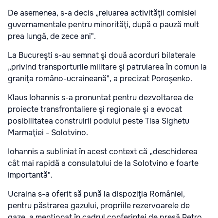
De asemenea, s-a decis „reluarea activităţii comisiei
guvernamentale pentru minorităţi, după o pauză mult
prea lungă, de zece ani".
La Bucureşti s-au semnat şi două acorduri bilaterale
„privind transporturile militare şi patrularea în comun la
graniţa româno-ucraineană", a precizat Poroşenko.
Klaus Iohannis s-a pronuntat pentru dezvoltarea de
proiecte transfrontaliere şi regionale şi a evocat
posibilitatea construirii podului peste Tisa Sighetu
Marmaţiei - Solotvino.
Iohannis a subliniat în acest context că „deschiderea
cât mai rapidă a consulatului de la Solotvino e foarte
importantă".
Ucraina s-a oferit să pună la dispoziţia României,
pentru păstrarea gazului, propriile rezervoarele de
gaze, a menţionat în cadrul conferinţei de presă Petro