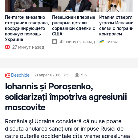
Пентагон внезапно
Пезешкиан впервые
Италия отвергла
отстранил генерала,
раскрыл детали
угрозы Испании в
координирующего
сорванной сделки с
связи с погранич
военную помощь
США
контролем
Украине
42 минуты назад
вчера
27 минут назад
Deschide
21 апреля 2016, 17:51
516
Iohannis și Poroșenko,
solidarizați împotriva agresiunii
moscovite
România şi Ucraina consideră că nu se poate
discuta anularea sancţiunilor impuse Rusiei de
către puterile occidentale cîtă vreme agresiunea