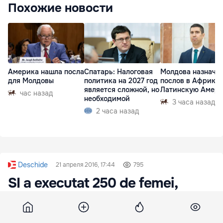
Похожие новости
Америка нашла посла
Спатарь: Налоговая
Молдова назначи
для Молдовы
политика на 2027 год
послов в Африку 
является сложной, но
Латинскую Амер
час назад
необходимой
3 часа назад
2 часа назад
Deschide
21 апреля 2016, 17:44
795
SI a executat 250 de femei,
pentru că s-au opus sclaviei
sexuale