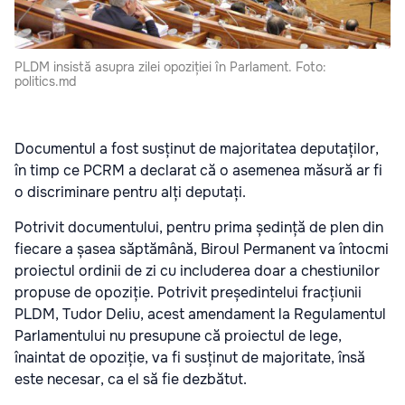
PLDM insistă asupra zilei opoziției în Parlament. Foto:
politics.md
Documentul a fost susținut de majoritatea deputaților,
în timp ce PCRM a declarat că o asemenea măsură ar fi
o discriminare pentru alți deputați.
Potrivit documentului, pentru prima ședință de plen din
fiecare a șasea săptămână, Biroul Permanent va întocmi
proiectul ordinii de zi cu includerea doar a chestiunilor
propuse de opoziție. Potrivit președintelui fracțiunii
PLDM, Tudor Deliu, acest amendament la Regulamentul
Parlamentului nu presupune că proiectul de lege,
înaintat de opoziție, va fi susținut de majoritate, însă
este necesar, ca el să fie dezbătut.