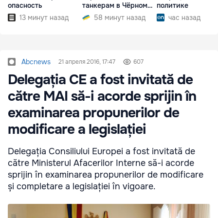
опасность
танкерам в Чёрном
политике
море
13 минут назад
58 минут назад
час назад
Abcnews
21 апреля 2016, 17:47
607
Delegația CE a fost invitată de
către MAI să-i acorde sprijin în
examinarea propunerilor de
modificare a legislației
Delegația Consiliului Europei a fost invitată de
către Ministerul Afacerilor Interne să-i acorde
sprijin în examinarea propunerilor de modificare
și completare a legislației în vigoare.