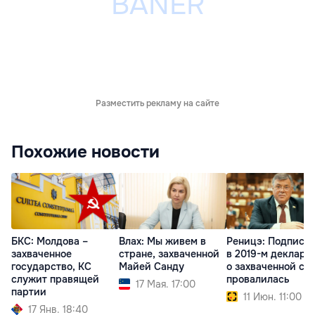
Разместить рекламу на сайте
Похожие новости
БКС: Молдова –
Влах: Мы живем в
Реницэ: Подписа
захваченное
стране, захваченной
в 2019-м деклара
государство, КС
Майей Санду
о захваченной ст
служит правящей
провалилась
17 Мая. 17:00
партии
11 Июн. 11:00
17 Янв. 18:40