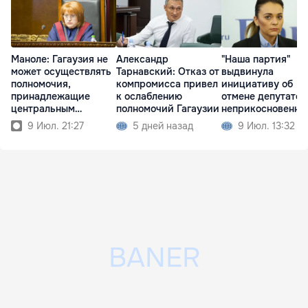
Маноле: Гагаузия не
Александр
"Наша партия"
может осуществлять
Тарнавский: Отказ от
выдвинула
полномочия,
компромисса привел
инициативу об
принадлежащие
к ослаблению
отмене депутатск
центральным
полномочий Гагаузии
неприкосновенно
властям
9 Июл. 21:27
5 дней назад
9 Июл. 13:32