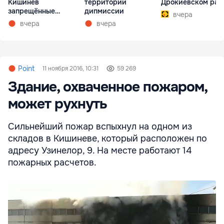
Кишинёв
территории
Дрокиевском рай
запрещённые
дипмиссии
вчера
препараты
вчера
вчера
Point
11 ноября 2016, 10:31
59 269
Здание, охваченное пожаром,
может рухнуть
Сильнейший пожар вспыхнул на одном из
складов в Кишиневе, который расположен по
адресу Узинелор, 9. На месте работают 14
пожарных расчетов.