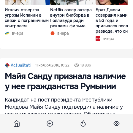
Италия отвергла
Netflix запер актера
Брат Джоли
угрозы Испании в
внутри билборда в
совершил каминг
связи с пограничным
Голливуде ради
в 53 года и
контролем
рекламы фильма
признался после
развода, что он г
вчера
вчера
вчера
Actualitati
11 ноября 2016, 10:22
18 836
Майя Санду признала наличие
у нее гражданства Румынии
Кандидат на пост президента Республики
Молдова Майя Санду подтвердила наличие у
нее румынского гражданства. Об этом она
заявила в ходе дебатов на общественном
канале "Молдова 1". По ее словам, она не видит