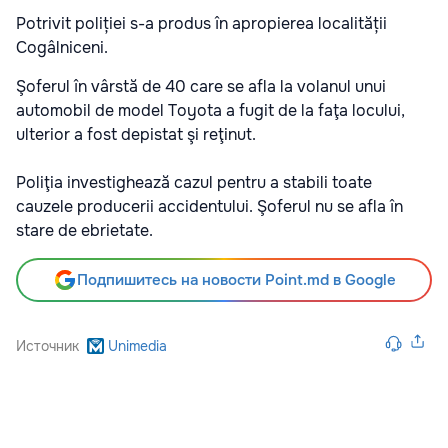
Potrivit poliției s-a produs în apropierea localității
Cogâlniceni.
Şoferul în vârstă de 40 care se afla la volanul unui
automobil de model Toyota a fugit de la faţa locului,
ulterior a fost depistat şi reţinut.
Poliţia investighează cazul pentru a stabili toate
cauzele producerii accidentului. Şoferul nu se afla în
stare de ebrietate.
Подпишитесь на новости Point.md в Google
Источник
Unimedia