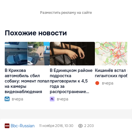
Разместить рекламу на сайте
Похожие новости
В Крикова
В Единецком районе
Кишинёв встал в
автомобиль сбил
подростка
гигантских пробк
собаку: момент попал
приговорили к 4,5
вчера
на камеры
года за
видеонаблюдения
распространение
наркотиков
вчера
вчера
Bbc-Russian
11 ноября 2016, 10:30
2 203