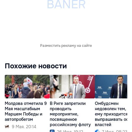
Разместить рекламу на сайте
Похожие новости
Молдова отметила 9
В Риге запретили
Омбудсмен
Мая масштабным
проводить
недоволен тем, чт
Маршем Победы и
мероприятие,
ему приходится
автопробегом
посвященное
выпрашивать офи
российскому флоту
властей
9 Мая. 20:14
26 Июл. 19:12
7 Июл. 08:23