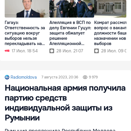
Гагауз:
Апелляция в ВСП по
Комрат рассмотр
Ответственность за
делу Евгении Гуцул:
вопрос о вакантн
ситуацию вокруг
защита обжалует
должности башка
выборов нельзя
решение
назначении новых
перекладывать на
Апелляционной
выборов
автономию
палаты
17 Июл. 18:54
28 Июл. 21:07
28 Июл. 09:06
Radiomoldova
7 августа 2023, 20:36
9 979
Национальная армия получила
партию средств
индивидуальной защиты из
Румынии