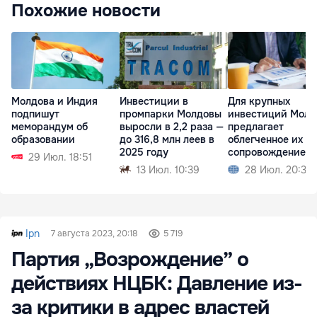
Похожие новости
Молдова и Индия
Инвестиции в
Для крупных
подпишут
промпарки Молдовы
инвестиций Молд
меморандум об
выросли в 2,2 раза —
предлагает
образовании
до 316,8 млн леев в
облегченное их
2025 году
сопровождение
29 Июл. 18:51
13 Июл. 10:39
28 Июл. 20:36
Ipn
7 августа 2023, 20:18
5 719
Партия „Возрождение” о
действиях НЦБК: Давление из-
за критики в адрес властей