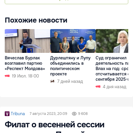
Похожие новости
Вячеслав Бурлак
Дурлештяну и Лупу
Суд ограничил
возглавил партию
объединились в
деятельность пар
«Респект Молдова»
политическом
Влах на год: срок
проекте
отсчитывается с
19 Июл. 18:00
сентября 2025-го
7 дней назад
4 дня назад
Tribuna
7 августа 2023, 20:09
9 608
Филат о весенней сессии