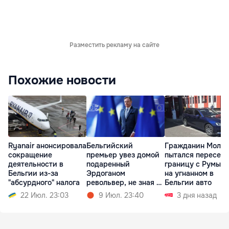
Разместить рекламу на сайте
Похожие новости
Ryanair анонсировала
Бельгийский
Гражданин Молд
сокращение
премьер увез домой
пытался пересечь
деятельности в
подаренный
границу с Румын
Бельгии из-за
Эрдоганом
на угнанном в
"абсурдного" налога
револьвер, не зная о
Бельгии авто
нем
22 Июл. 23:03
9 Июл. 23:40
3 дня назад