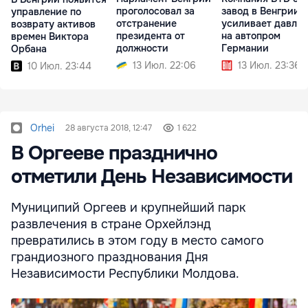
проголосовал за
завод в Венгрии 
управление по
отстранение
усиливает давле
возврату активов
президента от
на автопром
времен Виктора
должности
Германии
Орбана
13 Июл. 22:06
13 Июл. 23:36
10 Июл. 23:44
Orhei
28 августа 2018, 12:47
1 622
В Оргееве празднично
отметили День Независимости
Муниципий Оргеев и крупнейший парк
развлечения в стране Орхейлэнд
превратились в этом году в место самого
грандиозного празднования Дня
Независимости Республики Молдова.