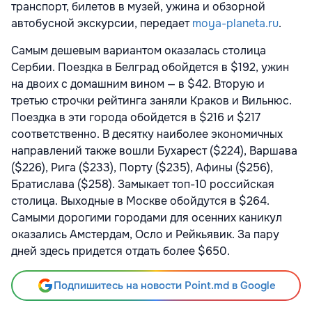
транспорт, билетов в музей, ужина и обзорной
автобусной экскурсии, передает
moya-planeta.ru
.
Самым дешевым вариантом оказалась столица
Сербии. Поездка в Белград обойдется в $192, ужин
на двоих с домашним вином — в $42. Вторую и
третью строчки рейтинга заняли Краков и Вильнюс.
Поездка в эти города обойдется в $216 и $217
соответственно. В десятку наиболее экономичных
направлений также вошли Бухарест ($224), Варшава
($226), Рига ($233), Порту ($235), Афины ($256),
Братислава ($258). Замыкает топ-10 российская
столица. Выходные в Москве обойдутся в $264.
Самыми дорогими городами для осенних каникул
оказались Амстердам, Осло и Рейкьявик. За пару
дней здесь придется отдать более $650.
Подпишитесь на новости Point.md в Google