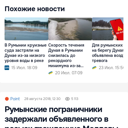
Похожие новости
В Румынии круизные
Скорость течения
Для румынских с
суда застряли на
Дуная в Румынии
на берегу Дуная
Дунае из-за низкого
снизилась до
объявлена возду
уровня воды в реке
рекордного
тревога
минимума из-за
15 Июл. 18:09
23 Июл. 15:50
обмеления
20 Июл. 07:09
Point
28 августа 2018, 12:30
5 113
Румынские пограничники
задержали объявленного в