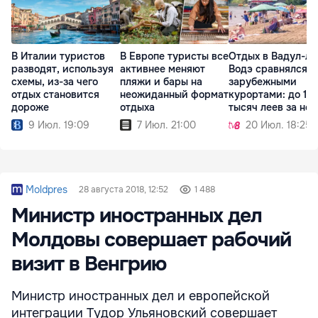
В Италии туристов
В Европе туристы все
Отдых в Вадул-лу
разводят, используя
активнее меняют
Водэ сравнялся с
схемы, из-за чего
пляжи и бары на
зарубежными
отдых становится
неожиданный формат
курортами: до 12
дороже
отдыха
тысяч леев за не
9 Июл. 19:09
7 Июл. 21:00
20 Июл. 18:25
Moldpres
28 августа 2018, 12:52
1 488
Министр иностранных дел
Молдовы совершает рабочий
визит в Венгрию
Министр иностранных дел и европейской
интеграции Тудор Ульяновский совершает