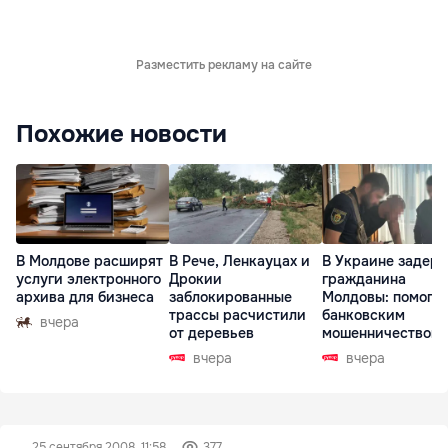
Разместить рекламу на сайте
Похожие новости
В Молдове расширят
В Рече, Ленкауцах и
В Украине задер
услуги электронного
Дрокии
гражданина
архива для бизнеса
заблокированные
Молдовы: помогал
трассы расчистили
банковским
вчера
от деревьев
мошенничеством 
Чехии
вчера
вчера
25 сентября 2008, 11:58
377