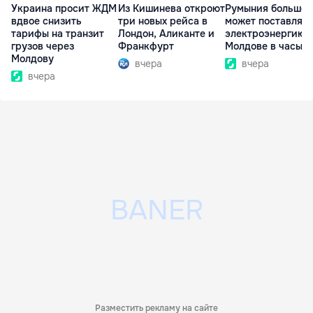
Украина просит ЖДМ
Из Кишинева откроют
Румыния больше 
вдвое снизить
три новых рейса в
может поставлять
тарифы на транзит
Лондон, Аликанте и
электроэнергию
грузов через
Франкфурт
Молдове в часы п
Молдову
вчера
вчера
вчера
Разместить рекламу на сайте