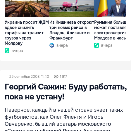
Украина просит ЖДМ
Из Кишинева откроют
Румыния больше 
вдвое снизить
три новых рейса в
может поставлять
тарифы на транзит
Лондон, Аликанте и
электроэнергию
грузов через
Франкфурт
Молдове в часы п
Молдову
вчера
вчера
вчера
25 сентября 2008, 11:40
1 817
Георгий Сажин: Буду работать,
пока не устану!
Наверное, каждый в нашей стране знает таких
футболистов, как Олег Флентя и Игорь
Овчаренко, бывший вратарь московского