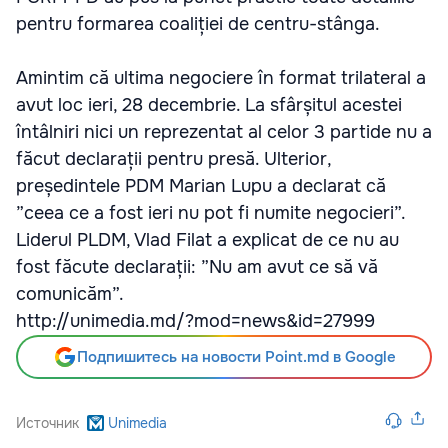
pentru formarea coaliției de centru-stânga.
Amintim că ultima negociere în format trilateral a
avut loc ieri, 28 decembrie. La sfârșitul acestei
întâlniri nici un reprezentat al celor 3 partide nu a
făcut declarații pentru presă. Ulterior,
președintele PDM Marian Lupu a declarat că
”ceea ce a fost ieri nu pot fi numite negocieri”.
Liderul PLDM, Vlad Filat a explicat de ce nu au
fost făcute declarații: ”Nu am avut ce să vă
comunicăm”.
http://unimedia.md/?mod=news&id=27999
Подпишитесь на новости Point.md в Google
Источник
Unimedia