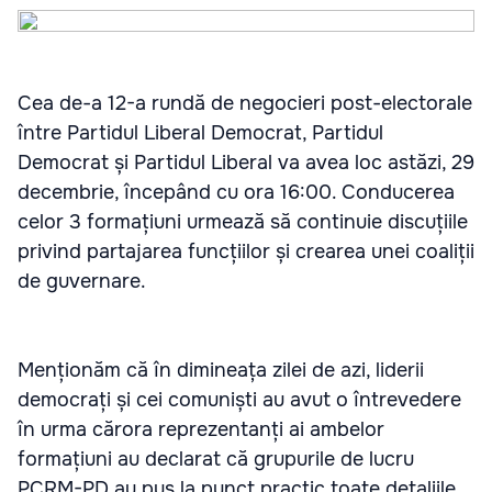
Cea de-a 12-a rundă de negocieri post-electorale
între Partidul Liberal Democrat, Partidul
Democrat și Partidul Liberal va avea loc astăzi, 29
decembrie, începând cu ora 16:00. Conducerea
celor 3 formațiuni urmează să continuie discuțiile
privind partajarea funcțiilor și crearea unei coaliții
de guvernare.
Menționăm că în dimineața zilei de azi, liderii
democrați și cei comuniști au avut o întrevedere
în urma cărora reprezentanți ai ambelor
formațiuni au declarat că grupurile de lucru
PCRM-PD au pus la punct practic toate detaliile