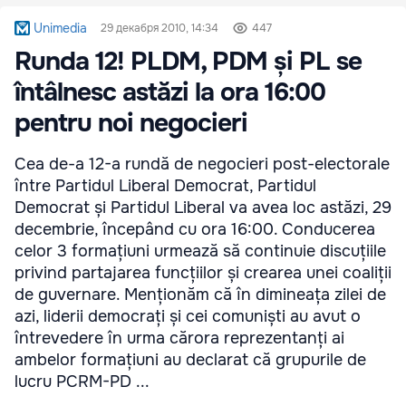
Unimedia
29 декабря 2010, 14:34
447
Runda 12! PLDM, PDM și PL se
întâlnesc astăzi la ora 16:00
pentru noi negocieri
Cea de-a 12-a rundă de negocieri post-electorale
între Partidul Liberal Democrat, Partidul
Democrat și Partidul Liberal va avea loc astăzi, 29
decembrie, începând cu ora 16:00. Conducerea
celor 3 formațiuni urmează să continuie discuțiile
privind partajarea funcțiilor și crearea unei coaliții
de guvernare. Menționăm că în dimineața zilei de
azi, liderii democrați și cei comuniști au avut o
întrevedere în urma cărora reprezentanți ai
ambelor formațiuni au declarat că grupurile de
lucru PCRM-PD ...