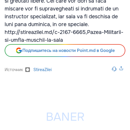
si greutati libere. Cei care vor dori sa faca
miscare vor fi supravegheati si indrumati de un
instructor specializat, iar sala va fi deschisa de
luni pana duminica, in ore speciale.
http://stireazilei.md/c-2167-6665,Pazea-Militarii-
si-umfla-muschii-la-sala
Подпишитесь на новости Point.md в Google
Источник
StireaZilei