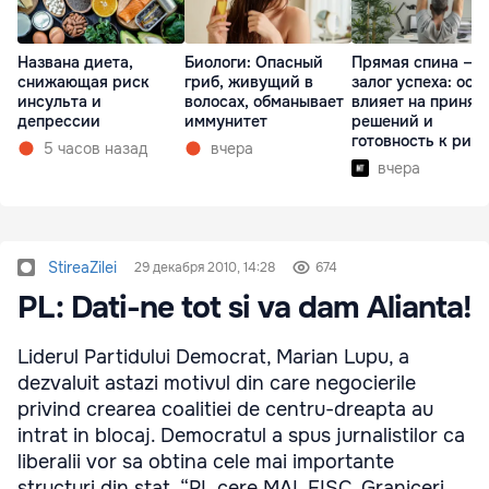
Названа диета,
Биологи: Опасный
Прямая спина —
снижающая риск
гриб, живущий в
залог успеха: оса
инсульта и
волосах, обманывает
влияет на принят
депрессии
иммунитет
решений и
готовность к рис
5 часов назад
вчера
вчера
StireaZilei
29 декабря 2010, 14:28
674
PL: Dati-ne tot si va dam Alianta!
Liderul Partidului Democrat, Marian Lupu, a
dezvaluit astazi motivul din care negocierile
privind crearea coalitiei de centru-dreapta au
intrat in blocaj. Democratul a spus jurnalistilor ca
liberalii vor sa obtina cele mai importante
structuri din stat. “PL cere MAI, FISC, Graniceri,