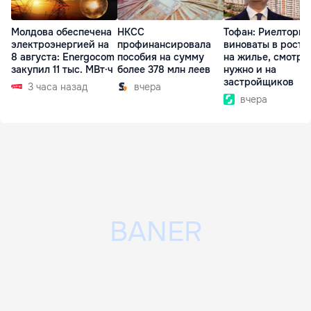
Молдова обеспечена
НКСС
Тофан: Риелторы 
электроэнергией на
профинансировала
виноваты в росте
8 августа: Energocom
пособия на сумму
на жилье, смотре
закупил 11 тыс. МВт·ч
более 378 млн леев
нужно и на
застройщиков
3 часа назад
вчера
вчера