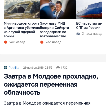
Миллиардеры строят
Экс-главу МИД
ЕС нарастил имп
в Аргентине убежище
Венгрии Сийярто
СПГ из России
на случай ядерной
заподозрили во
2 часа назад
войны
взяточничестве
час назад
час назад
Publika
29 ноября 2016, 23:55
1 732
Завтра в Молдове прохладно,
ожидается переменная
облачность
Завтра в Молдове ожидается переменная