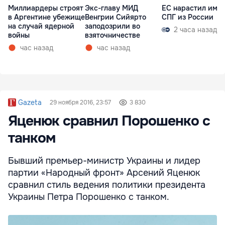
Миллиардеры строят
Экс-главу МИД
ЕС нарастил имп
в Аргентине убежище
Венгрии Сийярто
СПГ из России
на случай ядерной
заподозрили во
2 часа назад
войны
взяточничестве
час назад
час назад
Gazeta
29 ноября 2016, 23:57
3 830
Яценюк сравнил Порошенко с
танком
Бывший премьер-министр Украины и лидер
партии «Народный фронт» Арсений Яценюк
сравнил стиль ведения политики президента
Украины Петра Порошенко с танком.