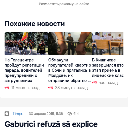
Разместить рекламу на сайте
Похожие новости
На Телецентре
Обманули
В Кишиневе
пройдут репетиции
покупателей квартир
завершился втор
парада: водителей
в Сочи и прятались в
этап приема в
предупредили о
Молдове: их
лицейские класс
затруднениях
отправили обратно в
час назад
РФ
11 минут назад
33 минуты назад
Timpul
30 апреля 2015, 11:39
614
Gaburici refuză să explice