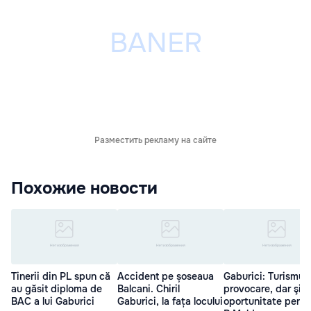
Разместить рекламу на сайте
Похожие новости
Tinerii din PL spun că
Accident pe șoseaua
Gaburici: Turismul,
au găsit diploma de
Balcani. Chiril
provocare, dar şi o
BAC a lui Gaburici
Gaburici, la fața locului
oportunitate pentr