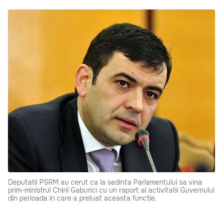
Deputatii PSRM au cerut ca la sedinta Parlamentului sa vina
prim-ministrul Chiril Gaburici cu un raport al activitatii Guvernului
din perioada in care a preluat aceasta functie.