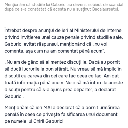
Menționăm că studiile lui Gaburici au devenit subiect de scandal
după ce s-a constatat că acesta nu a susținut Bacalaureatul.
Întrebat despre anunțul de ieri al Ministerului de Interne,
privind invițierea unei cauze penale privind studiile sale,
Gaburici evitat răspunsul, menționând că „nu voi
comenta, așa cum nu am comentat până acum”.
„Nu am de gând să alimentez discuțiile. Dacă au pornit
să ducă lucrurile la bun sfârșit. Nu vreau să mă implic în
discuții cu careva din cei care fac ceea ce fac. Am dat
toată informația până acum. Nu o să mă întorc la aceste
discuții pentru că s-a ajuns prea departe”, a declarat
Gaburici.
Menționăm că ieri MAI a declarat că a pornit urmărirea
penală în ceea ce privește falsificarea unui document
pe numele lui Chiril Gaburici.