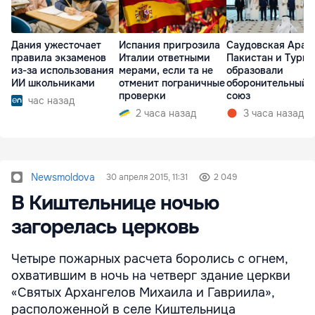
Дания ужесточает
Испания пригрозила
Саудовская Арав
правила экзаменов
Италии ответными
Пакистан и Турц
из-за использования
мерами, если та не
образовали
ИИ школьниками
отменит пограничные
оборонительный
проверки
союз
час назад
2 часа назад
3 часа назад
Newsmoldova
30 апреля 2015, 11:31
2 049
В Киштельнице ночью
загорелась церковь
Четыре пожарных расчета боролись с огнем,
охватившим в ночь на четверг здание церкви
«Святых Архангелов Михаила и Гавриила»,
расположенной в селе Киштельница