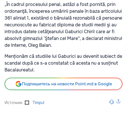
„În cadrul procesului penal, astăzi a fost pornită, prin
ordonanţă, începerea urmăririi penale în baza articolului
361 aliniat 1, existând o bănuială rezonabilă că persoane
necunoscute au fabricat diploma de studii medii şi au
introdus datele cetăţeanului Gaburici Chiril care ar fi
absolvit gimnaziul ‘Ştefan cel Mare”, a declarat ministrul
de Interne, Oleg Balan.
Menționăm că studiile lui Gaburici au devenit subiect de
scandal după ce s-a constatat că acesta nu a susținut
Bacalaureatul.
Подпишитесь на новости Point.md в Google
Источник
Timpul