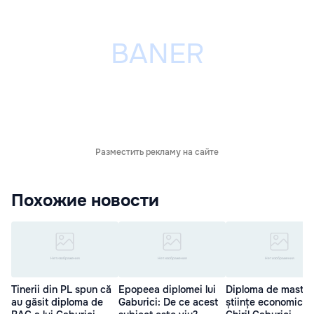
Разместить рекламу на сайте
Похожие новости
Tinerii din PL spun că
Epopeea diplomei lui
Diploma de master 
au găsit diploma de
Gaburici: De ce acest
științe economice a