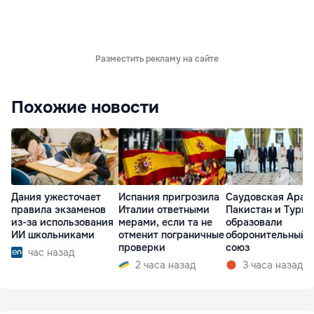
Разместить рекламу на сайте
Похожие новости
Дания ужесточает
Испания пригрозила
Саудовская Арав
правила экзаменов
Италии ответными
Пакистан и Турц
из-за использования
мерами, если та не
образовали
ИИ школьниками
отменит пограничные
оборонительный
проверки
союз
час назад
2 часа назад
3 часа назад