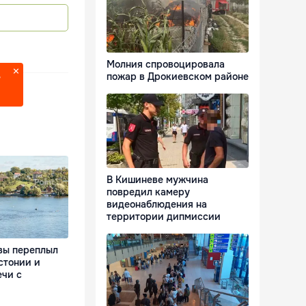
Молния спровоцировала
пожар в Дрокиевском районе
?
В Кишиневе мужчина
повредил камеру
видеонаблюдения на
территории дипмиссии
вы переплыл
стонии и
ечи с