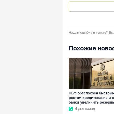
Нашли ошибку в тексте?
Вы
Похожие ново
НБМ обеспокоен быстры
ростом кредитования и 
банки увеличить резерв
4 дня назад