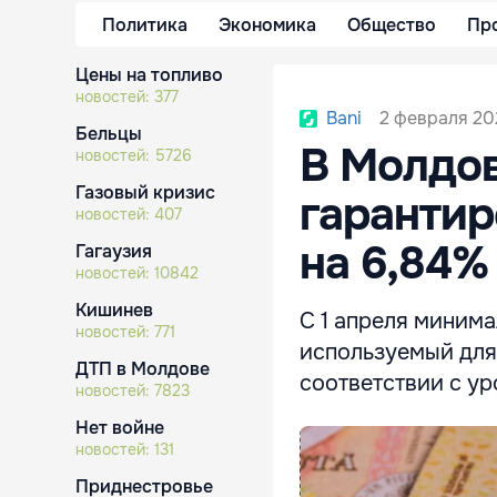
Политика
Экономика
Общество
Пр
Цены на топливо
новостей:
377
2 февраля 202
Bani
Бельцы
В Молдов
новостей:
5726
Газовый кризис
гарантир
новостей:
407
на 6,84%
Гагаузия
новостей:
10842
Кишинев
С 1 апреля миним
новостей:
771
используемый для
ДТП в Молдове
соответствии с у
новостей:
7823
Нет войне
новостей:
131
Приднестровье