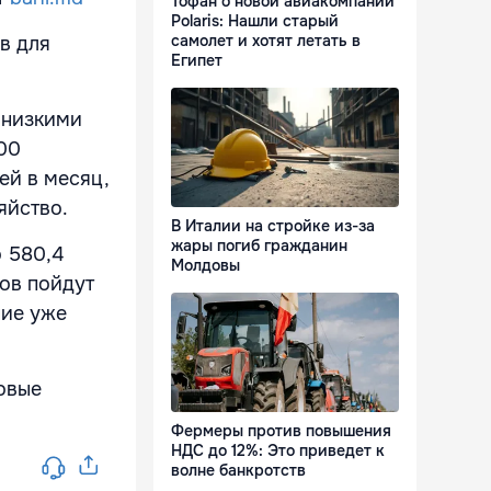
Тофан о новой авиакомпании
Polaris: Нашли старый
самолет и хотят летать в
в для
Египет
 низкими
500
ей в месяц,
яйство.
В Италии на стройке из-за
жары погиб гражданин
 580,4
Молдовы
ов пойдут
ние уже
овые
Фермеры против повышения
НДС до 12%: Это приведет к
волне банкротств