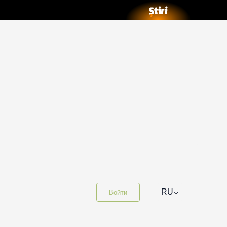
⌵
RU
Войти