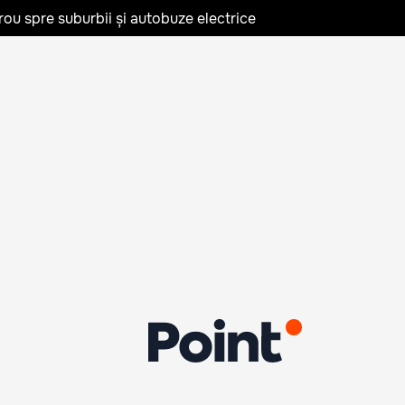
rou spre suburbii și autobuze electrice