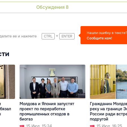
Обсуждения
8
Нашли ошибку в тексте
+
делите ее и нажмите
CTRL
ENTER
Сообщите нам!
сти
м
Молдова и Япония запустят
Гражданин Молдо
обязал
проект по переработке
реку на границе Э
ы
промышленных отходов в
России ради встр
биогаз
подругой
15 Июл. 15:24
15 Июл. 16:25