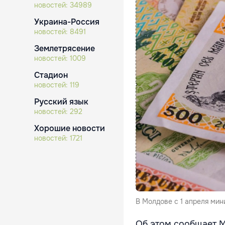
новостей:
34989
Украина-Россия
новостей:
8491
Землетрясение
новостей:
1009
Стадион
новостей:
119
Русский язык
новостей:
292
Хорошие новости
новостей:
1721
В Молдове с 1 апреля ми
Об этом сообщает М