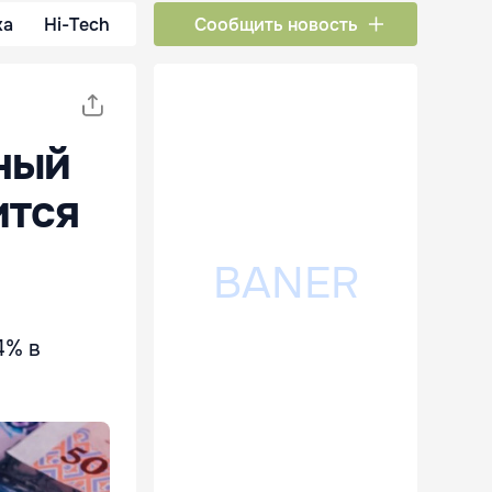
ка
Hi-Tech
Сообщить новость
ный
ится
4% в