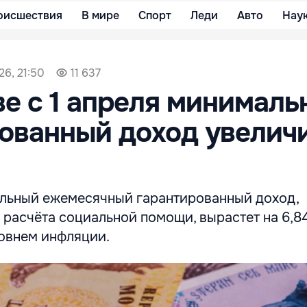
оисшествия
В мире
Спорт
Леди
Авто
Нау
6, 21:50
11 637
е с 1 апреля минималь
ованный доход увелич
альный ежемесячный гарантированный доход,
 расчёта социальной помощи, вырастет на 6,8
ровнем инфляции.