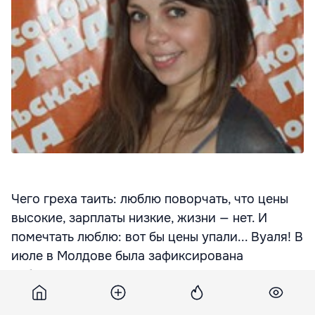
Чего греха таить: люблю поворчать, что цены
высокие, зарплаты низкие, жизни — нет. И
помечтать люблю: вот бы цены упали... Вуаля! В
июле в Молдове была зафиксирована
небольшая дефляция - то есть цены по
сравнению с прошлым месяцем снизились (на
0,1%). Считайте, домечталась — почти как