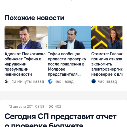
Похожие новости
Адвокат Плахотнюка
Тофан пообещал
Стамате: Главная
обвиняет Тофана в
провести проверку
причина отказа
нарушении
после появления в
экономить
презумпции
Молдове
электроэнергию 
невиновности
представителя
недоверие к влас
Южной Осетии
42 минуты назад
час назад
час назад
12 августа 2011, 08:58
402
Сегодня СП представит отчет
о проверке бюджета