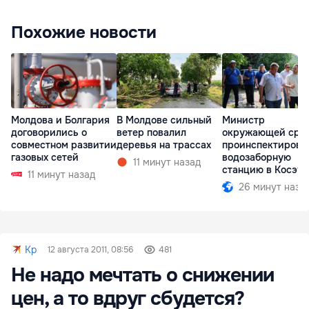
Похожие новости
Молдова и Болгария
В Молдове сильный
Министр
договорились о
ветер повалил
окружающей сре
совместном развитии
деревья на трассах
проинспектирова
газовых сетей
водозаборную
11 минут назад
станцию в Косэу
11 минут назад
26 минут наза
Kp
12 августа 2011, 08:56
481
Не надо мечтать о снижении
цен, а то вдруг сбудется?