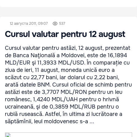
12 августа 2011, 09:07
537
Cursul valutar pentru 12 august
Cursul valutar pentru astăzi, 12 august, prezentat
de Banca Naţională a Moldovei, este de 16,1894
MLD/EUR şi 11,3933 MDL/USD. În comparație cu
ziua de ieri, 11 august, moneda unică euro a
scăzut cu 22,77 bani, iar dolarul cu 2,22 bani,
arată datele BNM. Cursul oficial de schimb pentru
astăzi este de 3,7707 MDL/RON pentru un leu
românesc, 1,4240 MDL/UAH pentru o hrivnă
ucraineană, şi de 0,3859 MDL/RUB pentru o
rublă rusească. Astfel, în ultima zi lucrătoare a
săptămînii, leul moldovenesc s-a ...