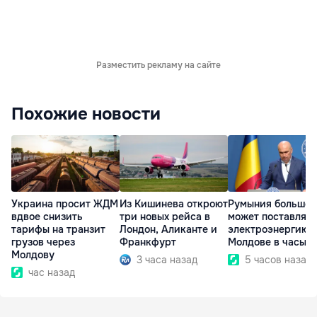
Разместить рекламу на сайте
Похожие новости
Украина просит ЖДМ
Из Кишинева откроют
Румыния больше 
вдвое снизить
три новых рейса в
может поставлять
тарифы на транзит
Лондон, Аликанте и
электроэнергию
грузов через
Франкфурт
Молдове в часы п
Молдову
3 часа назад
5 часов назад
час назад