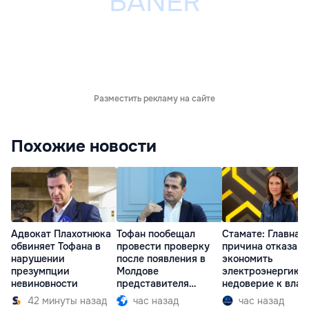
Разместить рекламу на сайте
Похожие новости
Адвокат Плахотнюка
Тофан пообещал
Стамате: Главная
обвиняет Тофана в
провести проверку
причина отказа
нарушении
после появления в
экономить
презумпции
Молдове
электроэнергию 
невиновности
представителя
недоверие к влас
Южной Осетии
42 минуты назад
час назад
час назад