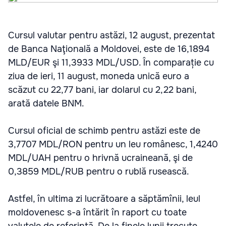
Cursul valutar pentru astăzi, 12 august, prezentat
de Banca Naţională a Moldovei, este de 16,1894
MLD/EUR şi 11,3933 MDL/USD. În comparație cu
ziua de ieri, 11 august, moneda unică euro a
scăzut cu 22,77 bani, iar dolarul cu 2,22 bani,
arată datele BNM.
Cursul oficial de schimb pentru astăzi este de
3,7707 MDL/RON pentru un leu românesc, 1,4240
MDL/UAH pentru o hrivnă ucraineană, şi de
0,3859 MDL/RUB pentru o rublă rusească.
Astfel, în ultima zi lucrătoare a săptămînii, leul
moldovenesc s-a întărit în raport cu toate