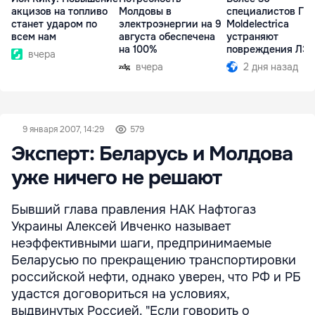
акцизов на топливо
Молдовы в
специалистов ГП
станет ударом по
электроэнергии на 9
Moldelectrica
всем нам
августа обеспечена
устраняют
на 100%
повреждения ЛЭ
вчера
Бельцы-Днестров
вчера
2 дня назад
9 января 2007, 14:29
579
Эксперт: Беларусь и Молдова
уже ничего не решают
Бывший глава правления НАК Нафтогаз
Украины Алексей Ивченко называет
неэффективными шаги, предпринимаемые
Беларусью по прекращению транспортировки
российской нефти, однако уверен, что РФ и РБ
удастся договориться на условиях,
выдвинутых Россией. "Если говорить о