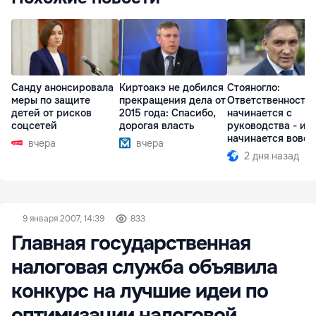
Санду анонсировала
Киртоакэ не добился
Стояногло:
меры по защите
прекращения дела от
Ответственность
детей от рисков
2015 года: Спасибо,
начинается с
соцсетей
дорогая власть
руководства - ил
начинается вовсе
вчера
вчера
2 дня назад
9 января 2007, 14:39
833
Главная государственная
налоговая служба объявила
конкурс на лучшие идеи по
оптимизации налоговой