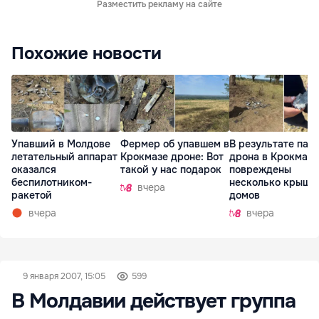
Разместить рекламу на сайте
Похожие новости
Упавший в Молдове
Фермер об упавшем в
В результате пад
летательный аппарат
Крокмазе дроне: Вот
дрона в Крокмазе
оказался
такой у нас подарок
повреждены
беспилотником-
несколько крыш
вчера
ракетой
домов
вчера
вчера
9 января 2007, 15:05
599
В Молдавии действует группа