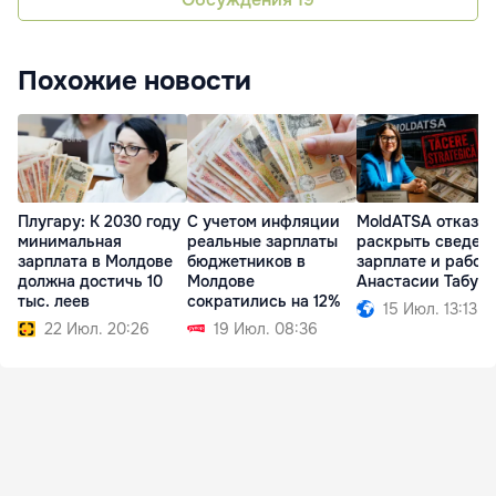
Похожие новости
Плугару: К 2030 году
С учетом инфляции
MoldATSA отказа
минимальная
реальные зарплаты
раскрыть сведени
зарплата в Молдове
бюджетников в
зарплате и работ
должна достичь 10
Молдове
Анастасии Табур
тыс. леев
сократились на 12%
15 Июл. 13:13
22 Июл. 20:26
19 Июл. 08:36