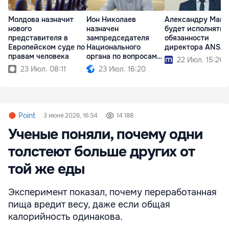
Молдова назначит
Ион Николаев
Александру Манч
нового
назначен
будет исполнять
представителя в
зампредседателя
обязанности
Европейском суде по
Национального
директора ANSA
правам человека
органа по вопросам
22 Июл. 15:26
неподкупности
23 Июл. 08:11
23 Июл. 16:20
Point
3 июня 2026, 16:34
14 188
Ученые поняли, почему одни
толстеют больше других от
той же еды
Эксперимент показал, почему переработанная
пища вредит весу, даже если общая
калорийность одинакова.