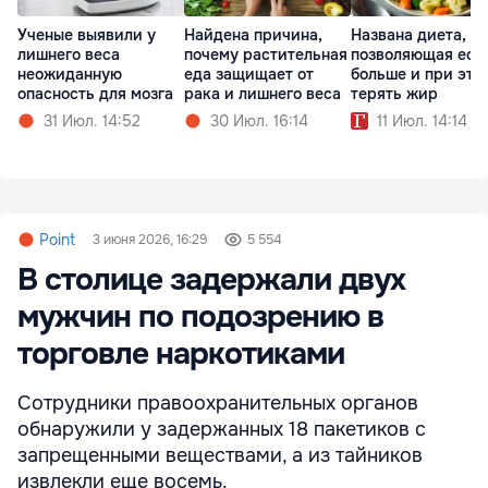
Ученые выявили у
Найдена причина,
Названа диета,
лишнего веса
почему растительная
позволяющая ест
неожиданную
еда защищает от
больше и при это
опасность для мозга
рака и лишнего веса
терять жир
31 Июл. 14:52
30 Июл. 16:14
11 Июл. 14:14
Point
3 июня 2026, 16:29
5 554
В столице задержали двух
мужчин по подозрению в
торговле наркотиками
Сотрудники правоохранительных органов
обнаружили у задержанных 18 пакетиков с
запрещенными веществами, а из тайников
извлекли еще восемь.