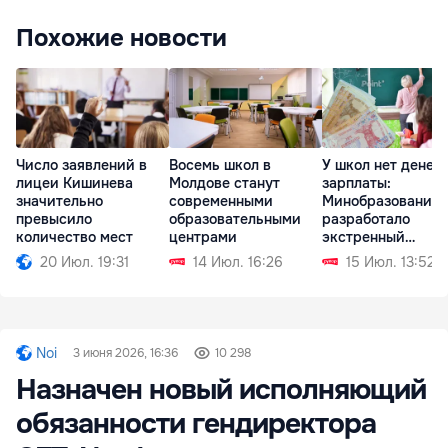
Похожие новости
Число заявлений в
У школ нет денег 
Восемь школ в
лицеи Кишинева
зарплаты:
Молдове станут
значительно
Минобразования
современными
превысило
разработало
образовательными
количество мест
экстренный
центрами
механизм
20 Июл. 19:31
15 Июл. 13:52
14 Июл. 16:26
Noi
3 июня 2026, 16:36
10 298
Назначен новый исполняющий
обязанности гендиректора