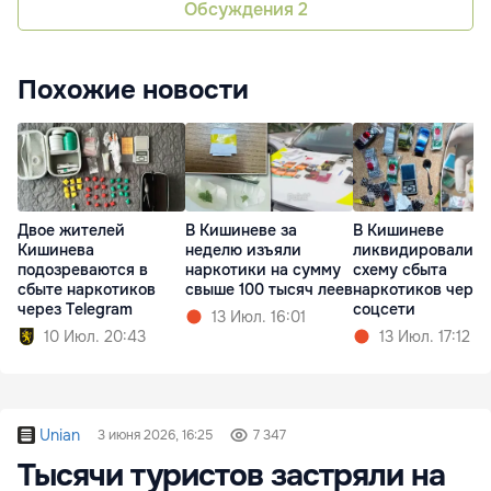
Обсуждения
2
Похожие новости
Двое жителей
В Кишиневе за
В Кишиневе
Кишинева
неделю изъяли
ликвидировали
подозреваются в
наркотики на сумму
схему сбыта
сбыте наркотиков
свыше 100 тысяч леев
наркотиков через
через Telegram
соцсети
13 Июл. 16:01
10 Июл. 20:43
13 Июл. 17:12
Unian
3 июня 2026, 16:25
7 347
Тысячи туристов застряли на