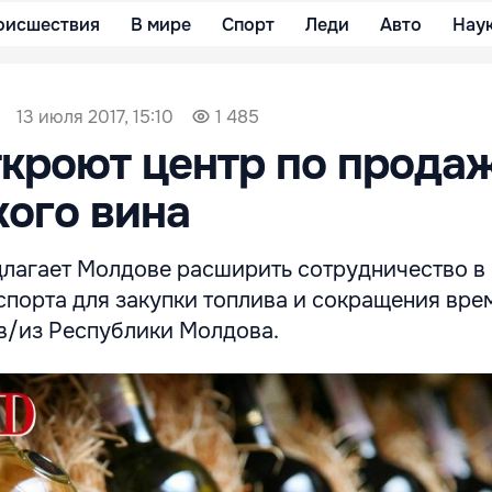
оисшествия
В мире
Спорт
Леди
Авто
Нау
13 июля 2017, 15:10
1 485
ткроют центр по прода
ого вина
лагает Молдове расширить сотрудничество в
спорта для закупки топлива и сокращения вре
 в/из Республики Молдова.