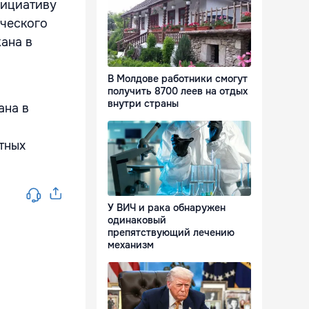
нициативу
ческого
ана в
В Молдове работники смогут
получить 8700 леев на отдых
внутри страны
ана в
тных
У ВИЧ и рака обнаружен
одинаковый
препятствующий лечению
механизм