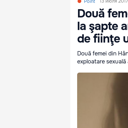
13 июля 2017
Point
Două fem
la şapte a
de fiinţe
Două femei din Hân
exploatare sexuală a