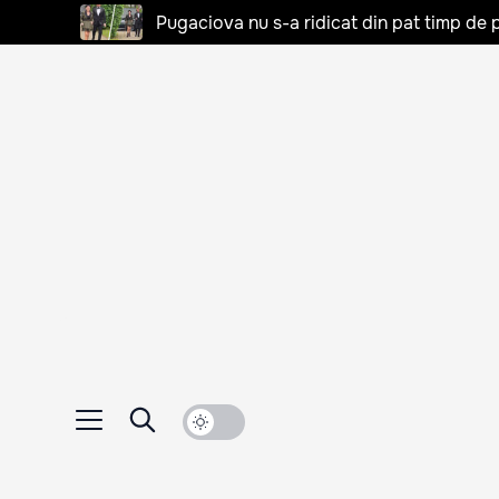
Pugaciova nu s-a ridicat din pat timp de pa