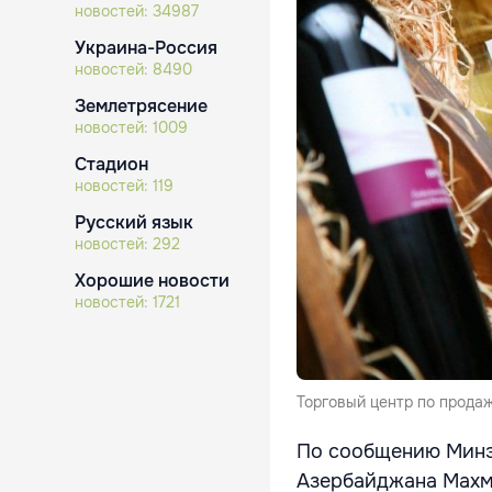
новостей:
34987
Украина-Россия
новостей:
8490
Землетрясение
новостей:
1009
Стадион
новостей:
119
Русский язык
новостей:
292
Хорошие новости
новостей:
1721
Торговый центр по прода
По сообщению Минэ
Азербайджана Махм