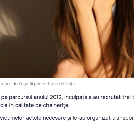
juns după gratii pentru trafic de fiinţe.
, pe parcursul anului 2012, inculpatele au recrutat trei 
cia în calitate de chelneriţe.
victimelor actele necesare şi le-au organizat transpor