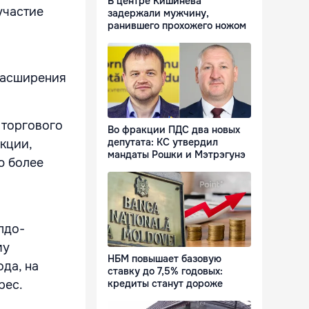
В центре Кишинева
участие
задержали мужчину,
ранившего прохожего ножом
расширения
 торгового
Во фракции ПДС два новых
депутата: КС утвердил
кции,
мандаты Рошки и Мэтрэгунэ
ю более
лдо-
му
НБМ повышает базовую
да, на
ставку до 7,5% годовых:
рес.
кредиты станут дороже