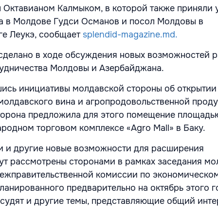
Октавианом Калмыком, в которой также приняли 
а в Молдове Гудси Османов и посол Молдовы в
ге Леукэ, сообщает
splendid-magazine.md.
сделано в ходе обсуждения новых возможностей 
рудничества Молдовы и Азербайджана.
шись инициативы молдавской стороны об открытии
молдавского вина и агропродовольственной проду
торона предложила для этого помещение площадь
ародном торговом комплексе «Agro Mall» в Баку.
ти и другие новые возможности для расширения
ут рассмотрены сторонами в рамках заседания мо
ежправительственной комиссии по экономическо
ланированного предварительно на октябрь этого го
судят и другие темы, представляющие общий инте