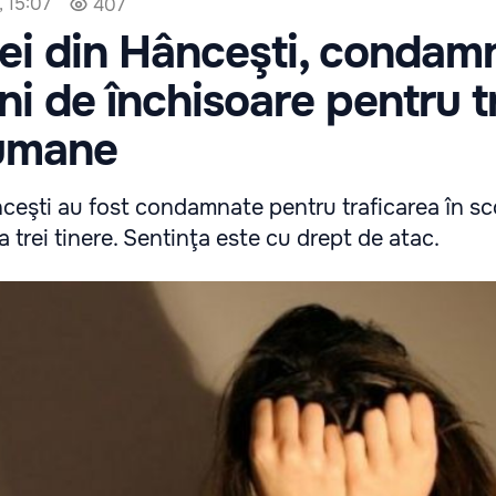
, 15:07
407
ei din Hânceşti, condam
ni de închisoare pentru t
 umane
ceşti au fost condamnate pentru traficarea în s
 trei tinere. Sentinţa este cu drept de atac.