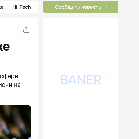
ка
Hi-Tech
Сообщить новость
же
 сфере
мени на