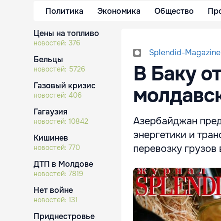
Политика
Экономика
Общество
Пр
Цены на топливо
новостей:
376
Splendid-Magazine
Бельцы
В Баку о
новостей:
5726
Газовый кризис
молдавск
новостей:
406
Гагаузия
Азербайджан пред
новостей:
10842
энергетики и тран
Кишинев
перевозку грузов
новостей:
770
ДТП в Молдове
новостей:
7819
Нет войне
новостей:
131
Приднестровье