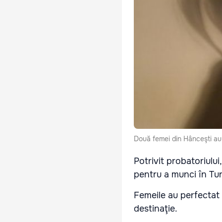
Două femei din Hânceşti au a
Potrivit probatoriului
pentru a munci în Tur
Femeile au perfectat 
destinaţie.