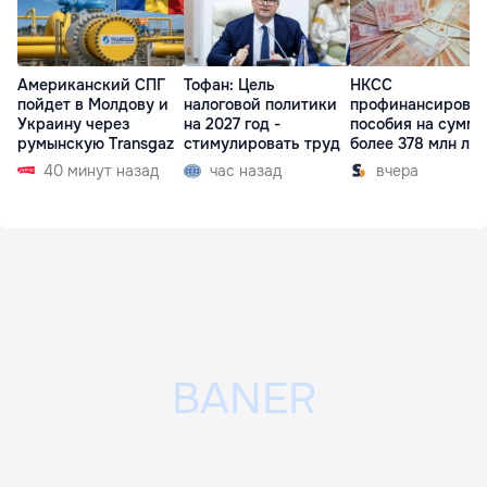
Американский СПГ
Тофан: Цель
НКСС
пойдет в Молдову и
налоговой политики
профинансирова
Украину через
на 2027 год -
пособия на сумму
румынскую Transgaz
стимулировать труд
более 378 млн ле
40 минут назад
час назад
вчера