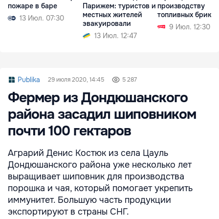
пожаре в баре
Парижем: туристов и
производству
местных жителей
топливных брике
13 Июл. 07:30
эвакуировали
9 Июл. 12:30
13 Июл. 12:47
Publika
29 июля 2020, 14:45
5 287
Фермер из Дондюшанского
района засадил шиповником
почти 100 гектаров
Аграрий Денис Костюк из села Цауль
Дондюшанского района уже несколько лет
выращивает шиповник для производства
порошка и чая, который помогает укрепить
иммунитет. Большую часть продукции
экспортируют в страны СНГ.