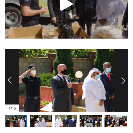
1
/
15