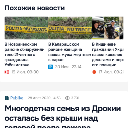
Похожие новости
В Новоаненском
В Каларашском
В Кишиневе
районе обнаружили
районе женщина
гражданин Украи
тело 21-летнего
нашла мужа мертвым
нашел кошелек с
гражданина
в сарае
деньгами и перед
Узбекистана
его полиции
30 Июл. 22:14
19 Июл. 09:00
17 Июл. 09:26
Publika
29 июля 2020, 14:53
3 701
Многодетная семья из Дрокии
осталась без крыши над
головой после пожара