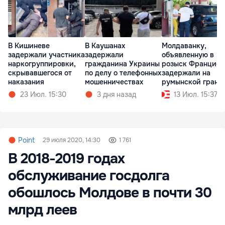
В Кишиневе
В Каушанах
Молдаванку,
задержали участника
задержали
объявленную в
наркогруппировки,
гражданина Украины
розыск Францией
скрывавшегося от
по делу о телефонных
задержали на
наказания
мошенничествах
румынской грани
23 Июл. 15:30
3 дня назад
13 Июл. 15:37
Point
29 июля 2020, 14:30
1 761
В 2018-2019 годах
обслуживание госдолга
обошлось Молдове в почти 30
млрд леев