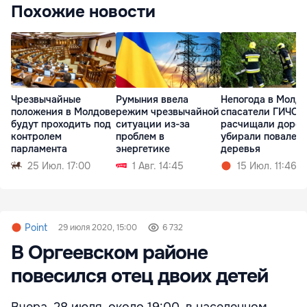
Похожие новости
Чрезвычайные
Румыния ввела
Непогода в Молдо
положения в Молдове
режим чрезвычайной
спасатели ГИЧС
будут проходить под
ситуации из-за
расчищали дорог
контролем
проблем в
убирали повален
парламента
энергетике
деревья
25 Июл. 17:00
1 Авг. 14:45
15 Июл. 11:46
Point
29 июля 2020, 15:00
6 732
В Оргеевском районе
повесился отец двоих детей