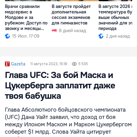
Врачи сравнили
В августе пройдет
В августе 2026 го
медсервис в
дополнительная
температура буд
Молдове и за
сессия экзаменов
выше обычных
рубежом: Доступ по
для гимназистов
значений для это
звонку и месяцы
периода
6 дней назад
ожидания
15 Июл. 17:09
2 дня назад
Gazeta
11 августа 2023, 15:18
5 535
Глава UFC: За бой Маска и
Цукерберга заплатит даже
твоя бабушка
Глава Абсолютного бойцовского чемпионата
(UFC) Дана Уайт заявил, что доход от боя
между Илоном Маском и Марком Цукербергом
соберет $1 млрд. Слова Уайта цитирует