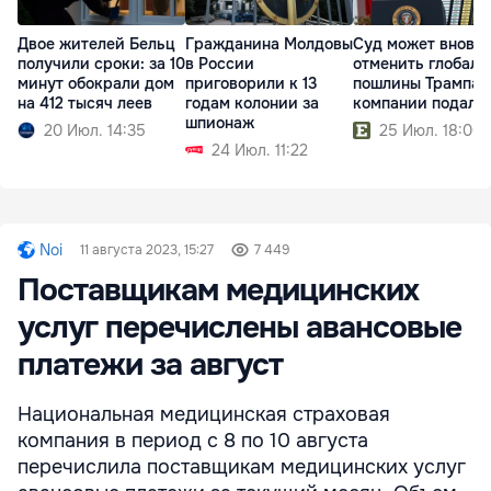
Двое жителей Бельц
Гражданина Молдовы
Суд может вновь
получили сроки: за 10
в России
отменить глобаль
минут обокрали дом
приговорили к 13
пошлины Трампа:
на 412 тысяч леев
годам колонии за
компании подали
шпионаж
20 Июл. 14:35
25 Июл. 18:00
24 Июл. 11:22
Noi
11 августа 2023, 15:27
7 449
Поставщикам медицинских
услуг перечислены авансовые
платежи за август
Национальная медицинская страховая
компания в период с 8 по 10 августа
перечислила поставщикам медицинских услуг