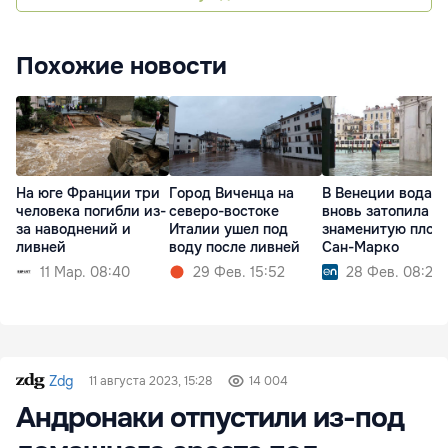
Похожие новости
На юге Франции три
Город Виченца на
В Венеции вода
человека погибли из-
северо-востоке
вновь затопила
за наводнений и
Италии ушел под
знаменитую площ
ливней
воду после ливней
Сан-Марко
11 Мар. 08:40
29 Фев. 15:52
28 Фев. 08:20
Zdg
11 августа 2023, 15:28
14 004
Андронаки отпустили из-под