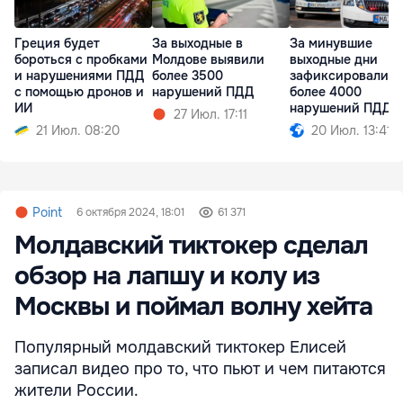
Греция будет
За выходные в
За минувшие
бороться с пробками
Молдове выявили
выходные дни
и нарушениями ПДД
более 3500
зафиксировали
с помощью дронов и
нарушений ПДД
более 4000
ИИ
нарушений ПДД
27 Июл. 17:11
21 Июл. 08:20
20 Июл. 13:41
Point
6 октября 2024, 18:01
61 371
Молдавский тиктокер сделал
обзор на лапшу и колу из
Москвы и поймал волну хейта
Популярный молдавский тиктокер Елисей
записал видео про то, что пьют и чем питаются
жители России.