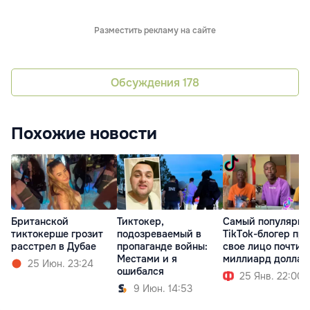
Разместить рекламу на сайте
Обсуждения
178
Похожие новости
Британской
Тиктокер,
Самый популярн
тиктокерше грозит
подозреваемый в
TikTok-блогер пр
расстрел в Дубае
пропаганде войны:
свое лицо почти з
Местами и я
миллиард доллар
25 Июн. 23:24
ошибался
25 Янв. 22:00
9 Июн. 14:53