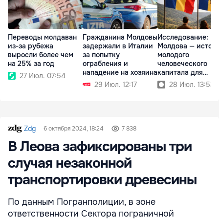
Переводы молдаван
Гражданина Молдовы
Исследование:
из-за рубежа
задержали в Италии
Молдова — источ
выросли более чем
за попытку
молодого
на 25% за год
ограбления и
человеческого
нападение на хозяина
капитала для
27 Июл. 07:54
Румынии
29 Июл. 12:17
28 Июл. 13:53
Zdg
6 октября 2024, 18:24
7 838
В Леова зафиксированы три
случая незаконной
транспортировки древесины
По данным Погранполиции, в зоне
ответственности Сектора пограничной