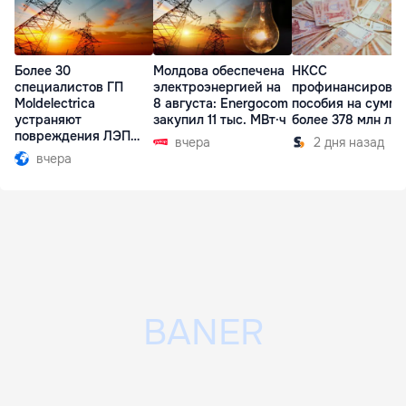
Более 30
Молдова обеспечена
НКСС
специалистов ГП
электроэнергией на
профинансирова
Moldelectrica
8 августа: Energocom
пособия на сумму
устраняют
закупил 11 тыс. МВт·ч
более 378 млн ле
повреждения ЛЭП
вчера
2 дня назад
Бельцы-Днестровск
вчера