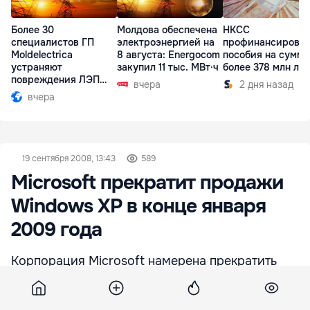
Более 30
Молдова обеспечена
НКСС
специалистов ГП
электроэнергией на
профинансирова
Moldelectrica
8 августа: Energocom
пособия на сумму
устраняют
закупил 11 тыс. МВт·ч
более 378 млн ле
повреждения ЛЭП
вчера
2 дня назад
Бельцы-Днестровск
вчера
19 сентября 2008, 13:43
589
Microsoft прекратит продажи
Windows ХР в конце января
2009 года
Корпорация Microsoft намерена прекратить
поставки операционной системы Windows ХР
фирмам-изготовителям комплектного