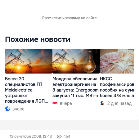
Разместить рекламу на сайте
Похожие новости
Более 30
Молдова обеспечена
НКСС
специалистов ГП
электроэнергией на
профинансирова
Moldelectrica
8 августа: Energocom
пособия на сумму
устраняют
закупил 11 тыс. МВт·ч
более 378 млн ле
повреждения ЛЭП
вчера
2 дня назад
Бельцы-Днестровск
вчера
19 сентября 2008, 13:43
454