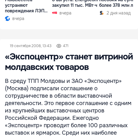
устраняют
закупил 11 тыс. МВт·ч
более 378 млн ле
повреждения ЛЭП
вчера
2 дня назад
Бельцы-Днестровск
вчера
19 сентября 2008, 13:43
471
«Экспоцентр» станет витриной
молдавских товаров
В среду ТПП Молдовы и ЗАО «Экспоцентр»
(Москва) подписали соглашение о
сотрудничестве в области выставочной
деятельности. Это первое соглашение с одним
из крупнейших выставочных центров
Российской Федерации. Ежегодно
«Экспоцентр» проводит более 100 различных
выставок и ярмарок. Среди них наиболее