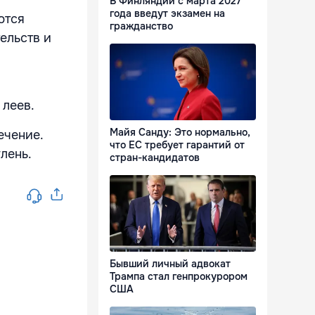
В Финляндии с марта 2027
года введут экзамен на
ются
гражданство
ельств и
 леев.
Майя Санду: Это нормально,
ечение.
что ЕС требует гарантий от
лень.
стран-кандидатов
Бывший личный адвокат
Трампа стал генпрокурором
США