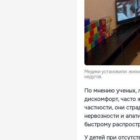
Медики установили: жизнь
недугов.
По мнению ученых, 
дискомфорт, часто 
частности, они стра
нервозности и апат
быстрому распрост
У детей при отсутс