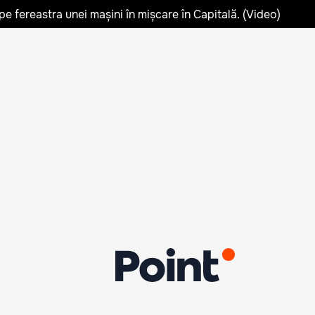
pe fereastra unei mașini în mișcare în Capitală. (Video)