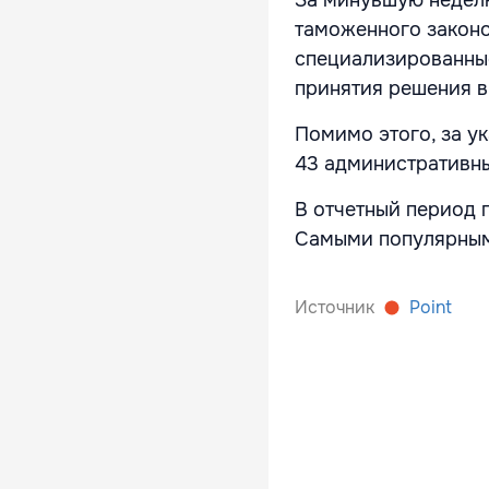
таможенного законо
специализированные
принятия решения в
Помимо этого, за у
43
административны
В отчетный период 
Самыми популярным
Источник
Point