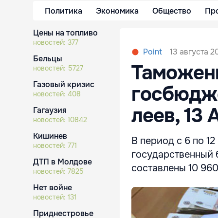
Политика
Экономика
Общество
Пр
Цены на топливо
новостей:
377
13 августа 20
Point
Бельцы
Таможенн
новостей:
5727
Газовый кризис
госбюдж
новостей:
408
леев, 13 
Гагаузия
новостей:
10842
Кишинев
В период с 6 по 1
новостей:
771
государственный б
ДТП в Молдове
составлены 10 960
новостей:
7825
Нет войне
новостей:
131
Приднестровье