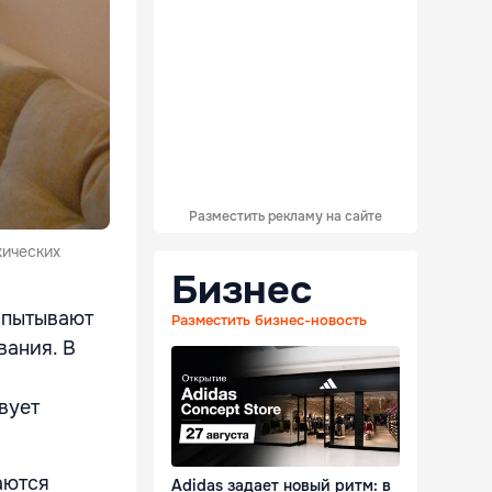
Разместить рекламу на сайте
хических
Бизнес
спытывают
Разместить бизнес-новость
вания. В
вует
аются
Adidas задает новый ритм: в