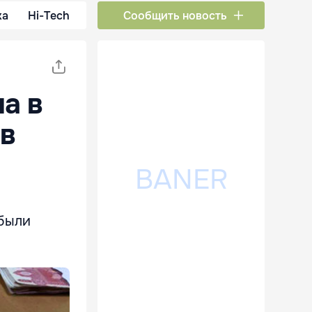
ка
Hi-Tech
Сообщить новость
а в
в
 были