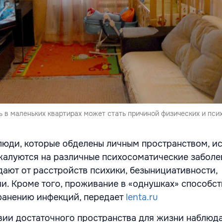
 в маленьких квартирах может стать причиной физических и пси
люди, которые обделены личным пространством, и
жалуются на различные психосоматические заболе
дают от расстройств психики, безынициативности,
ии. Кроме того, проживание в «однушках» способст
ранению инфекций, передает
lenta.ru
твии достаточного пространства для жизни наблюд