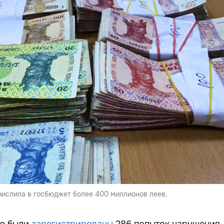
ислила в госбюджет более 400 миллионов леев.
лю были
зарегистрированы
286
попыток нарушения