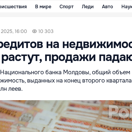
оисшествия
В мире
Спорт
Леди
Авто
Нау
 2025, 16:00
10 303
едитов на недвижимос
растут, продажи пада
 Национального банка Молдовы, общий объем
жимость, выданных на конец второго квартала 
лн леев.