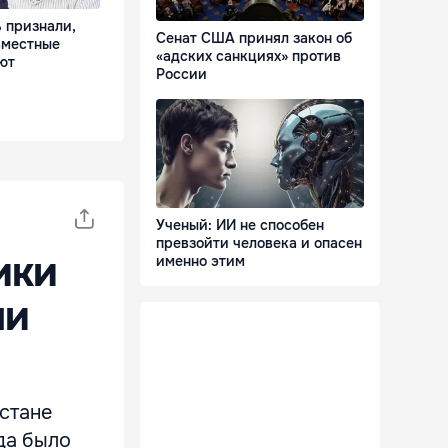
 признали,
Сенат США принял закон об
вместные
«адских санкциях» против
ют
России
Ученый: ИИ не способен
превзойти человека и опасен
ики
именно этим
ми
истане
ода было