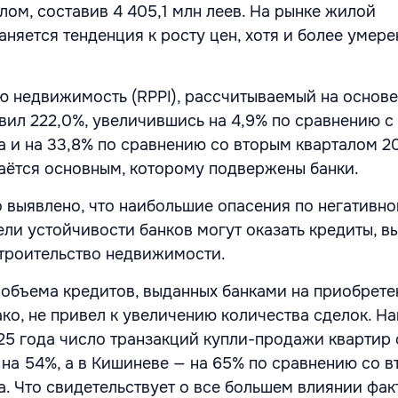
ом, составив 4 405,1 млн леев. На рынке жилой
няется тенденция к росту цен, хотя и более умер
ю недвижимость (RPPI), рассчитываемый на основе
вил 222,0%, увеличившись на 4,9% по сравнению с
а и на 33,8% по сравнению со вторым кварталом 20
аётся основным, которому подвержены банки.
о выявлено, что наибольшие опасения по негативн
ели устойчивости банков могут оказать кредиты, в
строительство недвижимости.
объема кредитов, выданных банками на приобрете
ко, не привел к увеличению количества сделок. На
25 года число транзакций купли-продажи квартир
 на 54%, а в Кишиневе — на 65% по сравнению со 
а. Что свидетельствует о все большем влиянии фак