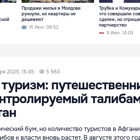
Продажи жилья в Молдове
Трубка и Кожухарь
рухнули, но квартиры не
что совершали со
сной
дешевеют
сделки, но отрица
партнерство
15 Июл. 09:52
9 Июл. 14:03
ря 2025, 15:45
5 563
туризм: путешественн
онтролируемый талиба
тан
ический бум, но количество туристов в Афган
ибов к власти вновь растет. В августе этого г