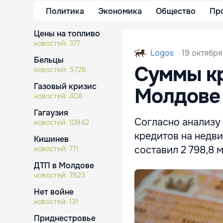
Политика
Экономика
Общество
Пр
Цены на топливо
новостей:
377
19 октября
Logos
Бельцы
Суммы кр
новостей:
5726
Газовый кризис
Молдове 
новостей:
408
Гагаузия
Согласно анализу
новостей:
10842
кредитов на недви
Кишинев
составил 2 798,8 м
новостей:
771
ДТП в Молдове
новостей:
7823
Нет войне
новостей:
131
Приднестровье