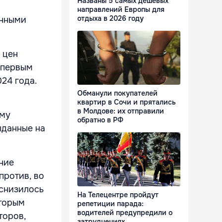
Названы 5 самых дешевых
направлений Европы для
отдыха в 2026 году
енными
 цен
 первым
24 года.
Обманули покупателей
квартир в Сочи и прятались
в Молдове: их отправили
ому
обратно в РФ
ыданные на
ние
против, во
 снизилось
На Телецентре пройдут
вторым
репетиции парада:
водителей предупредили о
торов,
затруднениях