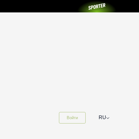
⌵
RU
Войти