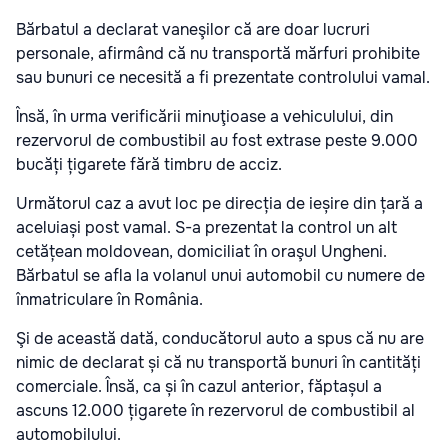
Bărbatul a declarat vaneşilor că are doar lucruri
personale, afirmând că nu transportă mărfuri prohibite
sau bunuri ce necesită a fi prezentate controlului vamal.
Însă, în urma verificării minuţioase a vehiculului, din
rezervorul de combustibil au fost extrase peste 9.000
bucăți țigarete fără timbru de acciz.
Următorul caz a avut loc pe direcția de ieșire din țară a
aceluiași post vamal. S-a prezentat la control un alt
cetățean moldovean, domiciliat în oraşul Ungheni.
Bărbatul se afla la volanul unui automobil cu numere de
înmatriculare în România.
Şi de această dată, conducătorul auto a spus că nu are
nimic de declarat și că nu transportă bunuri în cantități
comerciale. Însă, ca și în cazul anterior, făptașul a
ascuns 12.000 țigarete în rezervorul de combustibil al
automobilului.