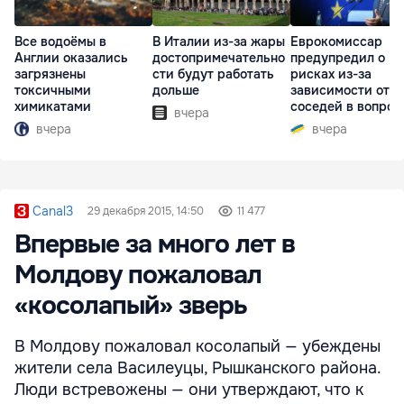
Все водоёмы в
В Италии из-за жары
Еврокомиссар
Англии оказались
достопримечательно
предупредил о
загрязнены
сти будут работать
рисках из-за
токсичными
дольше
зависимости от
химикатами
соседей в вопрос
вчера
границ
вчера
вчера
Canal3
29 декабря 2015, 14:50
11 477
Впервые за много лет в
Молдову пожаловал
«косолапый» зверь
В Молдову пожаловал косолапый — убеждены
жители села Василеуцы, Рышканского района.
Люди встревожены — они утверждают, что к