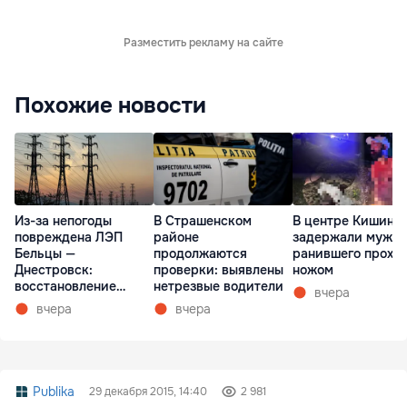
Разместить рекламу на сайте
Похожие новости
Из-за непогоды
В Страшенском
В центре Кишине
повреждена ЛЭП
районе
задержали мужчи
Бельцы —
продолжаются
ранившего прохо
Днестровск:
проверки: выявлены
ножом
восстановление
нетрезвые водители
вчера
займет более недели
вчера
вчера
Publika
29 декабря 2015, 14:40
2 981