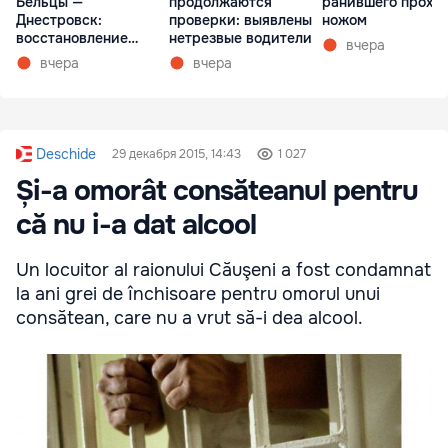
Бельцы —
продолжаются
ранившего прохо
Днестровск:
проверки: выявлены
ножом
восстановление
нетрезвые водители
вчера
займет более недели
вчера
вчера
Deschide
29 декабря 2015, 14:43
1 027
Și-a omorât consăteanul pentru
că nu i-a dat alcool
Un locuitor al raionului Căuşeni a fost condamnat
la ani grei de închisoare pentru omorul unui
consătean, care nu a vrut să-i dea alcool.