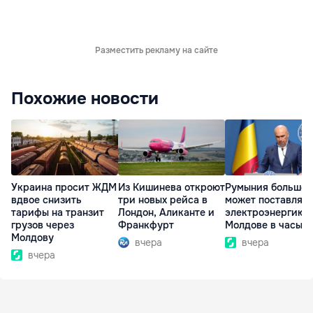
Разместить рекламу на сайте
Похожие новости
Украина просит ЖДМ
Из Кишинева откроют
Румыния больше 
вдвое снизить
три новых рейса в
может поставлять
тарифы на транзит
Лондон, Аликанте и
электроэнергию
грузов через
Франкфурт
Молдове в часы п
Молдову
вчера
вчера
вчера