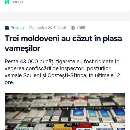
вчера
Publika
29 декабря 2015, 14:46
1 055
Trei moldoveni au căzut în plasa
vameşilor
Peste 43.000 bucăți țigarete au fost ridicate în
vederea confiscării de inspectorii posturilor
vamale Sculeni și Costești-Stînca, în ultimele 12
ore.