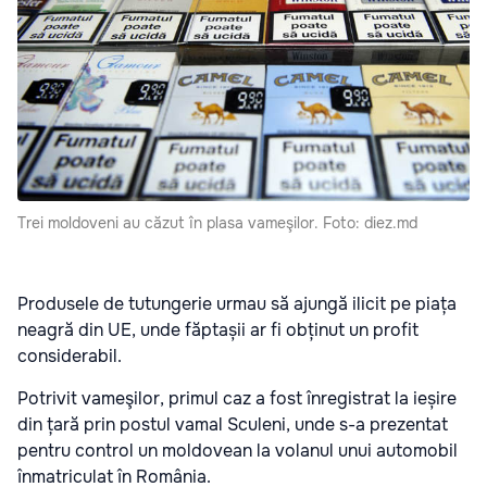
Trei moldoveni au căzut în plasa vameşilor. Foto: diez.md
Produsele de tutungerie urmau să ajungă ilicit pe piața
neagră din UE, unde făptașii ar fi obținut un profit
considerabil.
Potrivit vameşilor, primul caz a fost înregistrat la ieșire
din țară prin postul vamal Sculeni, unde s-a prezentat
pentru control un moldovean la volanul unui automobil
înmatriculat în România.