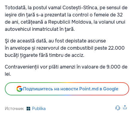
Totodată, la postul vamal Costești-Stînca, pe sensul de
ieșire din țară s-a prezentat la control o femeie de 32
de ani, cetățeană a Republicii Moldova, la volanul unui
autovehicul inmatriculat în ţară.
Şi de această dată, au fost depistate ascunse
în anvelope și rezervorul de combustibil peste 22.000
bucăți țigarete fără timbru de acciz.
Contravenienții vor plăti amenzi în valoare de 9.000 de
lei.
Подпишитесь на новости Point.md в Google
Источник
Publika