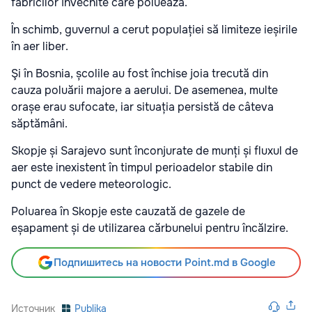
fabricilor învechite care poluează.
În schimb, guvernul a cerut populației să limiteze ieșirile
în aer liber.
Şi în Bosnia, școlile au fost închise joia trecută din
cauza poluării majore a aerului. De asemenea, multe
orașe erau sufocate, iar situația persistă de câteva
săptămâni.
Skopje și Sarajevo sunt înconjurate de munți și fluxul de
aer este inexistent în timpul perioadelor stabile din
punct de vedere meteorologic.
Poluarea în Skopje este cauzată de gazele de
eșapament și de utilizarea cărbunelui pentru încălzire.
Подпишитесь на новости Point.md в Google
Источник
Publika