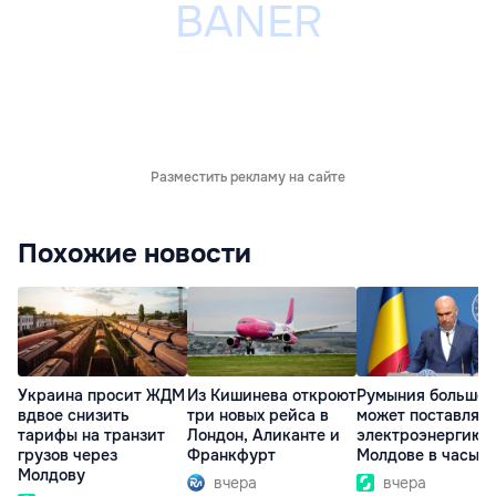
Разместить рекламу на сайте
Похожие новости
Украина просит ЖДМ
Из Кишинева откроют
Румыния больше 
вдвое снизить
три новых рейса в
может поставлять
тарифы на транзит
Лондон, Аликанте и
электроэнергию
грузов через
Франкфурт
Молдове в часы п
Молдову
вчера
вчера