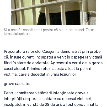
Și-a omorât consăteanul pentru că nu i-a dat alcool. Foto:
jurnalulolteniei.ro
Procuratura raionului Căuşeni a demonstrat prin probe
că, în iulie curent, inculpatul a venit în ospeţie la victimă
fiind în stare de ebrietate. Agresorul a cerut de la gazda
casei alcool. Primind refuz, acesta a luat la pumni
victima, care a decedat în urma leziunilor
grave cauzate.
Pentru comiterea vătămării intenţionate grave a
integrităţii corporale, soldate cu decesul victimei,
inculpatul, în vârstă de 29 de ani, a fost condamnat la