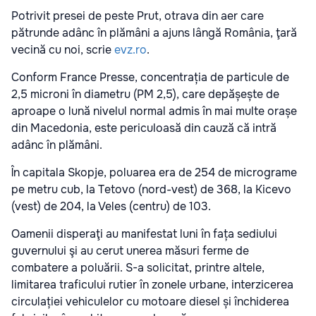
Potrivit presei de peste Prut, otrava din aer care
pătrunde adânc în plămâni a ajuns lângă România, ţară
vecină cu noi, scrie
evz.ro
.
Conform France Presse, concentrația de particule de
2,5 microni în diametru (PM 2,5), care depășește de
aproape o lună nivelul normal admis în mai multe orașe
din Macedonia, este periculoasă din cauză că intră
adânc în plămâni.
În capitala Skopje, poluarea era de 254 de micrograme
pe metru cub, la Tetovo (nord-vest) de 368, la Kicevo
(vest) de 204, la Veles (centru) de 103.
Oamenii disperaţi au manifestat luni în fața sediului
guvernului şi au cerut unerea măsuri ferme de
combatere a poluării. S-a solicitat, printre altele,
limitarea traficului rutier în zonele urbane, interzicerea
circulației vehiculelor cu motoare diesel și închiderea