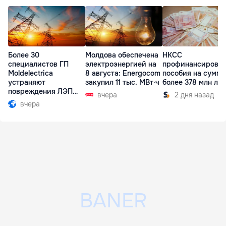
Более 30
Молдова обеспечена
НКСС
специалистов ГП
электроэнергией на
профинансирова
Moldelectrica
8 августа: Energocom
пособия на сумму
устраняют
закупил 11 тыс. МВт·ч
более 378 млн ле
повреждения ЛЭП
вчера
2 дня назад
Бельцы-Днестровск
вчера