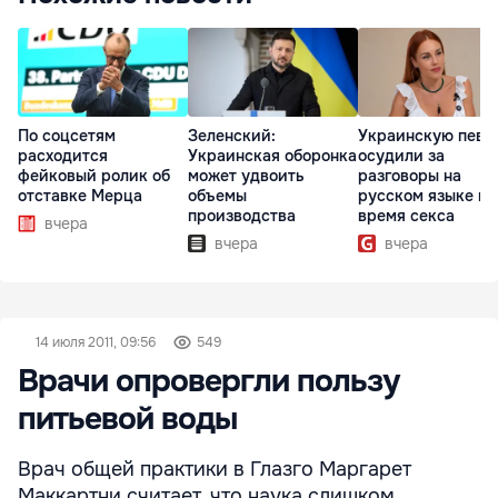
По соцсетям
Зеленский:
Украинскую певи
расходится
Украинская оборонка
осудили за
фейковый ролик об
может удвоить
разговоры на
отставке Мерца
объемы
русском языке во
производства
время секса
вчера
вчера
вчера
14 июля 2011, 09:56
549
Врачи опровергли пользу
питьевой воды
Врач общей практики в Глазго Маргарет
Маккартни считает, что наука слишком