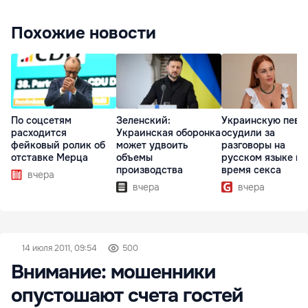
Похожие новости
По соцсетям
Зеленский:
Украинскую певи
расходится
Украинская оборонка
осудили за
фейковый ролик об
может удвоить
разговоры на
отставке Мерца
объемы
русском языке во
производства
время секса
вчера
вчера
вчера
14 июля 2011, 09:54
500
Внимание: мошенники
опустошают счета гостей