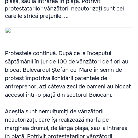
piașă, sau la intrarea în piață. Potrivit
protestatarilor vânzătorii neautorizați sunt cei
care le strică prețurile, ...
Protestele continuă. După ce la începutul
săptămânii în jur de 100 de vânzători de flori au
blocat Bulevardul Ștefan cel Mare în semn de
protest împotriva lichidării patentele de
antreprenor, azi câteva zeci de oameni au blocat
accesul într-o piață din sectorul Buiucani.
Aceștia sunt nemulțumiți de vânzătorii
neautorizați, care își realizează marfa pe
marginea drumul, de lângă piașă, sau la intrarea
în piață. Potrivit protestatarilor vânzătorii