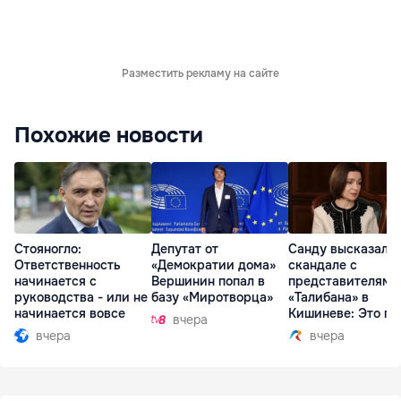
Разместить рекламу на сайте
Похожие новости
Стояногло:
Депутат от
Санду высказалас
Ответственность
«Демократии дома»
скандале с
начинается с
Вершинин попал в
представителями
руководства - или не
базу «Миротворца»
«Талибана» в
начинается вовсе
Кишиневе: Это по
вчера
вчера
вчера