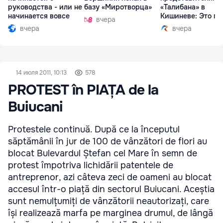
руководства - или не
базу «Миротворца»
«Талибана» в
начинается вовсе
Кишиневе: Это по
вчера
вчера
вчера
14 июля 2011, 10:13
578
PROTEST în PIAȚA de la
Buiucani
Protestele continuă. După ce la începutul
săptămânii în jur de 100 de vânzători de flori au
blocat Bulevardul Ștefan cel Mare în semn de
protest împotriva lichidării patentele de
antreprenor, azi câteva zeci de oameni au blocat
accesul într-o piață din sectorul Buiucani. Aceștia
sunt nemulțumiți de vânzătorii neautorizați, care
își realizează marfa pe marginea drumul, de lângă