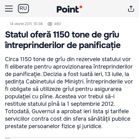
RU
14 июля 2011, 10:38
460
Statul oferă 1150 tone de grîu
întreprinderilor de panificație
Circa 1150 tone de grîu din rezervele statului vor
fi eliberate pentru aprovizionarea întreprinderilor
de panificaţie. Decizia a fost luată ieri, 13 iulie, la
ședința Cabinetului de Miniştri. Întreprinderile vor
fi obligate să utilizeze grîul pentru asigurarea
populaţiei cu pîine. Acestea vor trebui să-l
restituie statului pînă la 1 septembrie 2012.
Totodată, Guvernul a aprobat ieri lista şi tarifele
serviciilor contra cost din sfera sănătăţii publice
prestate persoanelor fizice şi juridice.