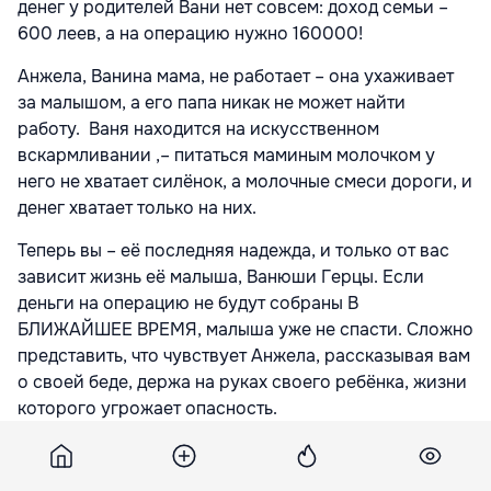
денег у родителей Вани нет совсем: доход семьи –
600 леев, а на операцию нужно 160000!
Анжела, Ванина мама, не работает – она ухаживает
за малышом, а его папа никак не может найти
работу. Ваня находится на искусственном
вскармливании ,– питаться маминым молочком у
него не хватает силёнок, а молочные смеси дороги, и
денег хватает только на них.
Теперь вы – её последняя надежда, и только от вас
зависит жизнь её малыша, Ванюши Герцы. Если
деньги на операцию не будут собраны В
БЛИЖАЙШЕЕ ВРЕМЯ, малыша уже не спасти. Сложно
представить, что чувствует Анжела, рассказывая вам
о своей беде, держа на руках своего ребёнка, жизни
которого угрожает опасность.
Ваня ещё совсем мал, чтобы понимать весь ужас
своего положения. Он пока не может ни понять, ни