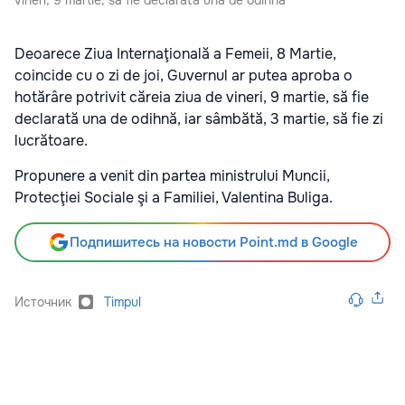
vineri, 9 martie, să fie declarată una de odihnă
Deoarece Ziua Internaţională a Femeii, 8 Martie,
coincide cu o zi de joi, Guvernul ar putea aproba o
hotărâre potrivit căreia ziua de vineri, 9 martie, să fie
declarată una de odihnă, iar sâmbătă, 3 martie, să fie zi
lucrătoare.
Propunere a venit din partea ministrului Muncii,
Protecţiei Sociale şi a Familiei, Valentina Buliga.
Подпишитесь на новости Point.md в Google
Источник
Timpul