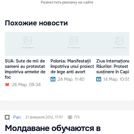
Разместить рекламу на сайте
Похожие новости
SUA: Sute de mii de
Polonia: Manifestații
Ziua Internațională
oameni au protestat
împotriva unui proiect
Râurilor: Protest d
împotriva armelor de
de lege anti avort
susținere în Capita
foc
24 Мар. 11:40
14 Мар. 10:55
26 Мар. 09:34
Pan
21 февраля 2012, 17:57
773
Молдаване обучаются в