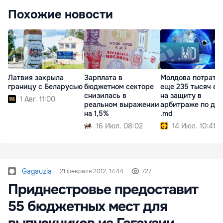
Похожие новости
Латвия закрыла
Зарплата в
Молдова потрати
границу с Беларусью
бюджетном секторе
еще 235 тысяч ев
снизилась в
на защиту в
1 Авг. 11:00
реальном выражении
арбитраже по до
на 1,5%
.md
16 Июл. 08:02
14 Июл. 10:41
Gagauzia
21 февраля 2012, 17:44
727
Приднестровье предоставит
55 бюджетных мест для