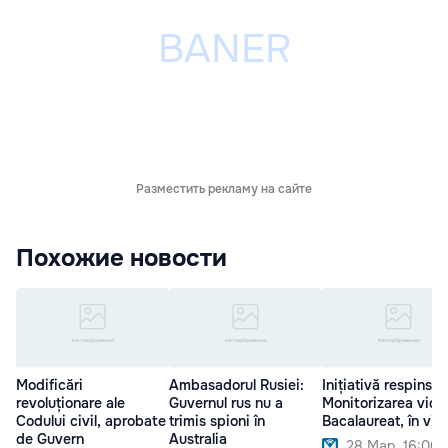
Разместить рекламу на сайте
Похожие новости
Modificări
Ambasadorul Rusiei:
Inițiativă respinsă:
revoluționare ale
Guvernul rus nu a
Monitorizarea vide
Codului civil, aprobate
trimis spioni în
Bacalaureat, în vig
de Guvern
Australia
28 Мар. 16:00