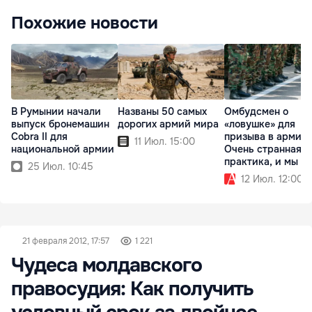
Похожие новости
В Румынии начали
Названы 50 самых
Омбудсмен о
выпуск бронемашин
дорогих армий мира
«ловушке» для
Cobra II для
призыва в армию:
11 Июл. 15:00
национальной армии
Очень странная
практика, и мы ее
25 Июл. 10:45
проверяем
12 Июл. 12:00
21 февраля 2012, 17:57
1 221
Чудеса молдавского
правосудия: Как получить