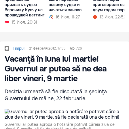
признать судью
новому судье и
приговорили еще
Веронику Купчу не
начаться заново
двум годам тюрь
прошедшей веттинг
16 Июл. 11:27
13 Июл. 22:52
15 Июл. 20:31
Timpul
21 февраля 2012, 17:55
726
Vacanţă în luna lui martie!
Guvernul ar putea să ne dea
liber vineri, 9 martie
Decizia urmează să fie discutată la şedinţa
Guvernului de mâine, 22 februarie.
Guvernul ar putea aproba o hotărâre potrivit căreia ziua de