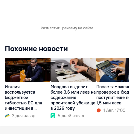
Разместить рекламу на сайте
Похожие новости
Италия
Молдова выделит
После таможенны
воспользуется
более 3,6 млн леев на
проверок в бюдж
бюджетной
содержание
поступит еще поч
гибкостью ЕС для
просителей убежища
1,5 млн леев
инвестиций в
в 2026 году
1 Авг. 17:00
энергетику и оборону
3 дня назад
5 дней назад