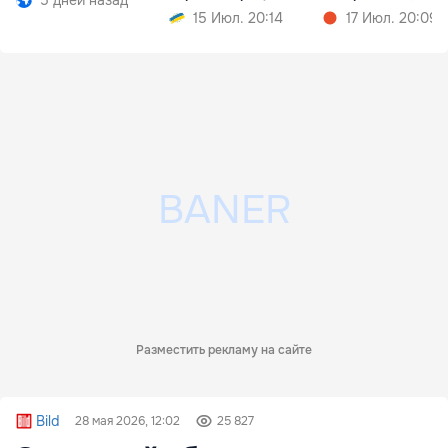
5 дней назад
которую можешь 
15 Июл. 20:14
17 Июл. 20:09
сдать
Разместить рекламу на сайте
Bild
28 мая 2026, 12:02
25 827