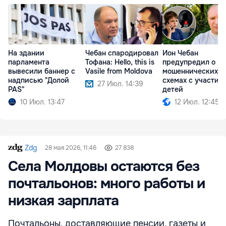
На здании
Чебан спародировал
Ион Чебан
парламента
Тофана: Hello, this is
предупредил о
вывесили баннер с
Vasile from Moldova
мошеннических
надписью "Долой
схемах с участие
27 Июл. 14:39
PAS"
детей
10 Июл. 13:47
12 Июл. 12:45
Zdg
28 мая 2026, 11:46
27 838
Села Молдовы остаются без
почтальонов: много работы и
низкая зарплата
Почтальоны, доставляющие пенсии, газеты и