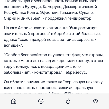
"Наибольшую обеспокоенность сейчас вызывают
вспышки в Бурунди, Камеруне, Демократической
Республике Конго, Эфиопии, Танзании, Судане,
Сирии и Зимбабве", - продолжил гендиректор.
На юге Африканского континента "был достигнут
значительный прогресс" в борьбе с этой болезнью,
однако "сезон дождей повышает риск серьезных
вспышек".
"Особое беспокойство внушает тот факт, что страны,
которые много лет назад искоренили холеру, в этом
году столкнулись с возвращением этого
заболевания", - констатировал Гебрейесус.
Он обратил внимание также на "серьезную нехватку
жизненно важных поставок, включая оральную
вакцину против холеры". Глава ВОЗ призвал
мировое сообщество откликнуться на призыв о
выделении $160 млн на борьбу с холерой.