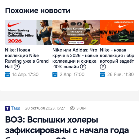
Похожие новости
Nike: Новая
Nike или Adidas: Что
Nike - новая
коллекция Nike
круче в 2026 - новые
коллекция : образ
Running уже в Grand
коллекции и скидка
который задаёт р
Hall Ⓟ
-10% онлайн Ⓟ
Ⓟ
14 Апр. 17:30
2 Апр. 17:00
26 Янв. 11:30
Tass
20 октября 2023, 15:27
3 084
ВОЗ: Вспышки холеры
зафиксированы с начала года