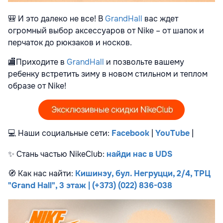
🎒
И это далеко не все! В
GrandHall
вас ждет
огромный выбор аксессуаров от Nike – от шапок и
перчаток до рюкзаков и носков.
🏬
Приходите в
GrandHall
и позвольте вашему
ребенку встретить зиму в новом стильном и теплом
образе от Nike!
💻
Наши социальные сети:
Facebook
|
YouTube
|
✨
Стань частью NikeClub:
найди нас в UDS
🧭
Как нас найти:
Кишинэу, бул. Негруцци, 2/4, ТРЦ
"Grand Hall", 3 этаж | (+373) (022) 836-038