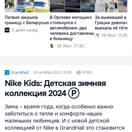
Латвия закрыла
В Оргееве мотоцикл
За выжившей в Д
границу с Беларусью
столкнулся с
Греции девочкой
автомобилем: два
выехала её тётя
5 дней назад
человека доставлены
19 Июл. 11:45
в больницу
26 Июл. 17:30
Grandhall
20 октября 2023, 15:30
6 593
Nike Kids: Детская зимняя
коллекция 2024 Ⓟ
Зима – время года, когда особенно важно
заботиться о тепле и комфорте наших
маленьких любимцев. И с новой детской
коллекцией от Nike в GrandHall это становится