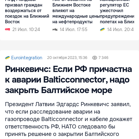
призвал граждан
Ближнем Востоке
регулятор ЕС
воздержаться от
влияют на
ужесточил
поездок на Ближний
международные цены
предупреждение 
Восток
на нефтепродукты
полетах на Ближн
Востоке
21 Июл. 10:24
14 Июл. 17:55
14 Июл. 20:49
Eurointegration
20 октября 2023, 15:36
7 346
Ринкевичс: Если РФ причастна
к аварии Balticconnector, надо
закрыть Балтийское море
Президент Латвии Эдгардс Ринкевичс заявил,
что если расследование аварии на
газопроводе Balticconnector и кабеле докажет
ответственность РФ, НАТО следовало бы
принять решение о закрытии Балтийского