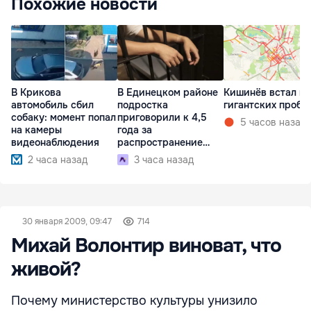
Похожие новости
В Крикова
В Единецком районе
Кишинёв встал в
автомобиль сбил
подростка
гигантских пробк
собаку: момент попал
приговорили к 4,5
5 часов назад
на камеры
года за
видеонаблюдения
распространение
наркотиков
2 часа назад
3 часа назад
30 января 2009, 09:47
714
Михай Волонтир виноват, что
живой?
Почему министерство культуры унизило