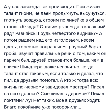
А у нас завсегда так происходит. При жизни
талант гноим, не даем продыхнуть, высунуться,
глотнуть воздуха, строим по линейке в общем
строю. «К-куда? С твоим рылом да в калашный
ряд? Равняйсь! Грудь четвертого видишь?» А
потом рыдаем над его изголовьем, несем
цветы, горестно поправляем траурный бархат
гроба. Звучат правильные речи о том, каким он
парнем был, друзей становится больше, чем в
списке Шиндлера, даже непонятно, когда
талант стал таковым, если только и делал, что
пил, да друзьям помогал. А кто ж тогда всю
жизнь по-черному завидовал мастеру? Писал
на него доносы? Смешивал с дерьмом? Пихал
локтями? Ау! Нет таких. Все в друзьях ходят.
Благо покойника уже похоронили...