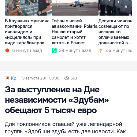
В Каушанах мужчина
Тофан о новой
Десятки чиновни
притворялся
авиакомпании Polaris:
совмещают по
инвалидом и
Нашли старый
несколько
«исцелился» при
самолет и хотят
оплачиваемых
виде карабинеров
летать в Египет
должностей в
госкомпаниях
6 минут назад
38 минут назад
46 минут наза
Kp
19 августа 2011, 09:30
563
За выступление на Дне
независимости «Здубам»
обещают 5 тысяч евро
Для поклонников ставшей уже легендарной
группы «Здоб ши здуб» есть две новости. Как