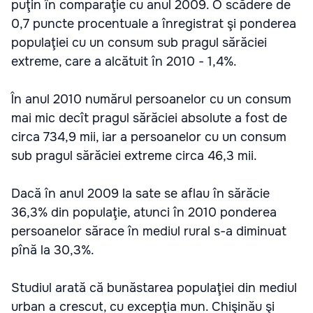
puţin în comparaţie cu anul 2009. O scădere de
0,7 puncte procentuale a înregistrat şi ponderea
populaţiei cu un consum sub pragul sărăciei
extreme, care a alcătuit în 2010 - 1,4%.
În anul 2010 numărul persoanelor cu un consum
mai mic decît pragul sărăciei absolute a fost de
circa 734,9 mii, iar a persoanelor cu un consum
sub pragul sărăciei extreme circa 46,3 mii.
Dacă în anul 2009 la sate se aflau în sărăcie
36,3% din populaţie, atunci în 2010 ponderea
persoanelor sărace în mediul rural s-a diminuat
pînă la 30,3%.
Studiul arată că bunăstarea populaţiei din mediul
urban a crescut, cu excepţia mun. Chişinău şi