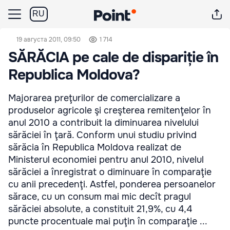
RU
19 августа 2011, 09:50
1 714
SĂRĂCIA pe cale de dispariție în
Republica Moldova?
Majorarea preţurilor de comercializare a
produselor agricole şi creşterea remitenţelor în
anul 2010 a contribuit la diminuarea nivelului
sărăciei în ţară. Conform unui studiu privind
sărăcia în Republica Moldova realizat de
Ministerul economiei pentru anul 2010, nivelul
sărăciei a înregistrat o diminuare în comparaţie
cu anii precedenţi. Astfel, ponderea persoanelor
sărace, cu un consum mai mic decît pragul
sărăciei absolute, a constituit 21,9%, cu 4,4
puncte procentuale mai puţin în comparaţie ...