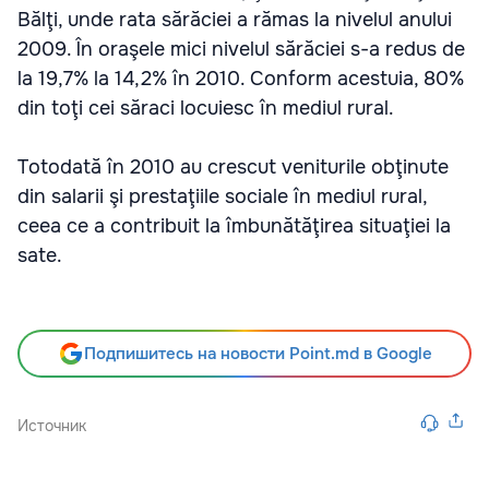
Bălţi, unde rata sărăciei a rămas la nivelul anului
2009. În oraşele mici nivelul sărăciei s-a redus de
la 19,7% la 14,2% în 2010. Conform acestuia, 80%
din toţi cei săraci locuiesc în mediul rural.
Totodată în 2010 au crescut veniturile obţinute
din salarii şi prestaţiile sociale în mediul rural,
ceea ce a contribuit la îmbunătăţirea situaţiei la
sate.
Подпишитесь на новости Point.md в Google
Источник