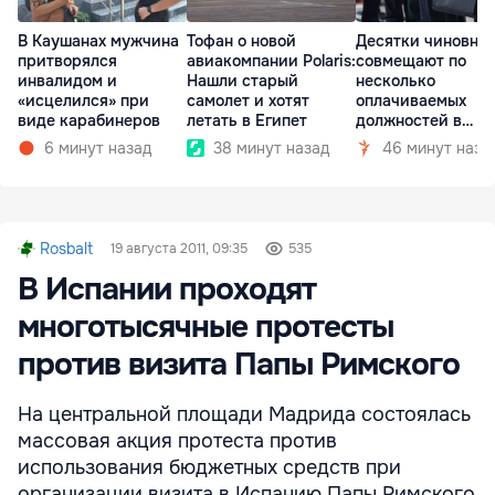
В Каушанах мужчина
Тофан о новой
Десятки чиновни
притворялся
авиакомпании Polaris:
совмещают по
инвалидом и
Нашли старый
несколько
«исцелился» при
самолет и хотят
оплачиваемых
виде карабинеров
летать в Египет
должностей в
госкомпаниях
6 минут назад
38 минут назад
46 минут наза
Rosbalt
19 августа 2011, 09:35
535
В Испании проходят
многотысячные протесты
против визита Папы Римского
На центральной площади Мадрида состоялась
массовая акция протеста против
использования бюджетных средств при
организации визита в Испанию Папы Римского