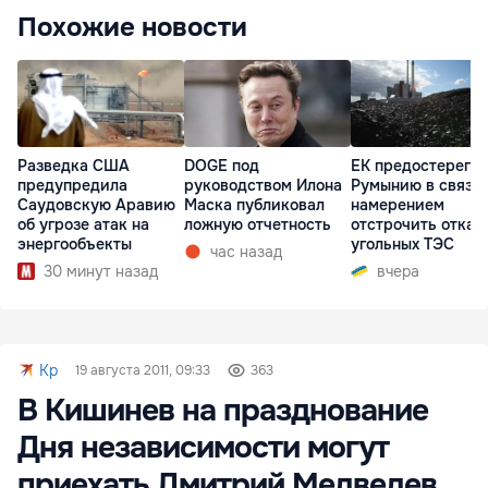
Похожие новости
Разведка США
DOGE под
ЕК предостерегла
предупредила
руководством Илона
Румынию в связи 
Саудовскую Аравию
Маска публиковал
намерением
об угрозе атак на
ложную отчетность
отстрочить отказ 
энергообъекты
угольных ТЭС
час назад
30 минут назад
вчера
Kp
19 августа 2011, 09:33
363
В Кишинев на празднование
Дня независимости могут
приехать Дмитрий Медведев,