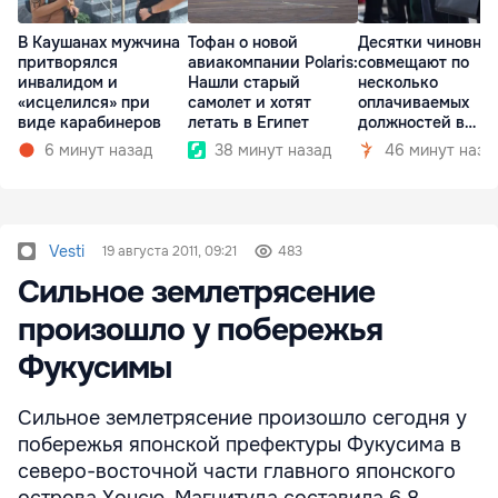
В Каушанах мужчина
Тофан о новой
Десятки чиновни
притворялся
авиакомпании Polaris:
совмещают по
инвалидом и
Нашли старый
несколько
«исцелился» при
самолет и хотят
оплачиваемых
виде карабинеров
летать в Египет
должностей в
госкомпаниях
6 минут назад
38 минут назад
46 минут наза
Vesti
19 августа 2011, 09:21
483
Сильное землетрясение
произошло у побережья
Фукусимы
Сильное землетрясение произошло сегодня у
побережья японской префектуры Фукусима в
северо-восточной части главного японского