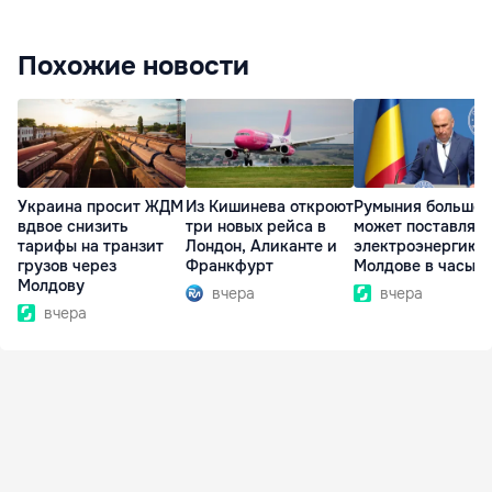
Похожие новости
Украина просит ЖДМ
Из Кишинева откроют
Румыния больше 
вдвое снизить
три новых рейса в
может поставлять
тарифы на транзит
Лондон, Аликанте и
электроэнергию
грузов через
Франкфурт
Молдове в часы п
Молдову
вчера
вчера
вчера