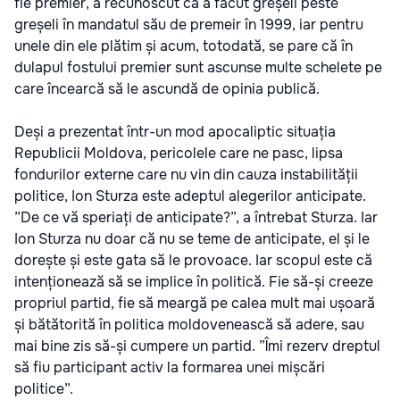
fie premier, a recunoscut că a făcut greșeli peste
greșeli în mandatul său de premeir în 1999, iar pentru
unele din ele plătim și acum, totodată, se pare că în
dulapul fostului premier sunt ascunse multe schelete pe
care încearcă să le ascundă de opinia publică.
Deși a prezentat într-un mod apocaliptic situația
Republicii Moldova, pericolele care ne pasc, lipsa
fondurilor externe care nu vin din cauza instabilității
politice, Ion Sturza este adeptul alegerilor anticipate.
”De ce vă speriați de anticipate?”, a întrebat Sturza. Iar
Ion Sturza nu doar că nu se teme de anticipate, el și le
dorește și este gata să le provoace. Iar scopul este că
intenționează să se implice în politică. Fie să-și creeze
propriul partid, fie să meargă pe calea mult mai ușoară
și bătătorită în politica moldovenească să adere, sau
mai bine zis să-și cumpere un partid. ”Îmi rezerv dreptul
să fiu participant activ la formarea unei mișcări
politice”.