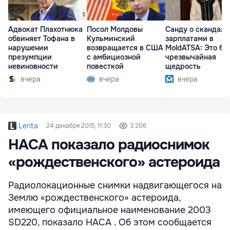
Адвокат Плахотнюка
Посол Молдовы
Санду о скандале
обвиняет Тофана в
Кульминский
зарплатами в
нарушении
возвращается в США
MoldATSA: Это бы
презумпции
с амбициозной
чрезвычайная
невиновности
повесткой
щедрость
вчера
вчера
вчера
Lenta
24 декабря 2015, 11:30
3 206
НАСА показало радиоснимок
«рождественского» астероида
Радиолокационные снимки надвигающегося на
Землю «рождественского» астероида,
имеющего официальное наименование 2003
SD220, показало НАСА . Об этом сообщается