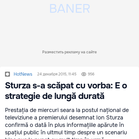
Разместить рекламу на сайте
HotNews
24 декабря 2015, 11:45
956
Sturza s-a scăpat cu vorba: E o
strategie de lungă durată
Prestația de miercuri seara la postul național de
televiziune a premierului desemnat Ion Sturza
confirmă o dată în plus informațiile apărute în
spațiul public în ultmul timp despre un scenariu