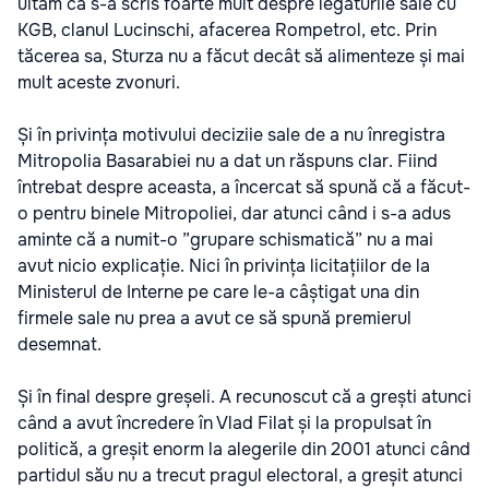
uităm că s-a scris foarte mult despre legăturile sale cu
KGB, clanul Lucinschi, afacerea Rompetrol, etc. Prin
tăcerea sa, Sturza nu a făcut decât să alimenteze și mai
mult aceste zvonuri.
Și în privința motivului deciziie sale de a nu înregistra
Mitropolia Basarabiei nu a dat un răspuns clar. Fiind
întrebat despre aceasta, a încercat să spună că a făcut-
o pentru binele Mitropoliei, dar atunci când i s-a adus
aminte că a numit-o ”grupare schismatică” nu a mai
avut nicio explicație. Nici în privința licitațiilor de la
Ministerul de Interne pe care le-a câștigat una din
firmele sale nu prea a avut ce să spună premierul
desemnat.
Și în final despre greșeli. A recunoscut că a grești atunci
când a avut încredere în Vlad Filat și la propulsat în
politică, a greșit enorm la alegerile din 2001 atunci când
partidul său nu a trecut pragul electoral, a greșit atunci