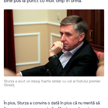
bine pus la punct cu mult timp în urmă.
Sturza a avut un mesaj foarte similar cu cel al fostului premier
Streleț.
În plus, Sturza a convins o dată în plus că nu merită să