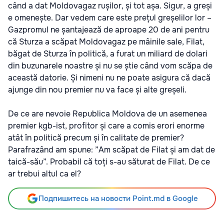
când a dat Moldovagaz rușilor, și tot așa. Sigur, a greși
e omenește. Dar vedem care este prețul greșelilor lor –
Gazpromul ne șantajează de aproape 20 de ani pentru
că Sturza a scăpat Moldovagaz pe mâinile sale, Filat,
băgat de Sturza în politică, a furat un miliard de dolari
din buzunarele noastre și nu se știe când vom scăpa de
această datorie. Și nimeni nu ne poate asigura că dacă
ajunge din nou premier nu va face și alte greșeli.
De ce are nevoie Republica Moldova de un asemenea
premier kgb-ist, profitor și care a comis erori enorme
atât în politică precum și în calitate de premier?
Parafrazând am spune: ”Am scăpat de Filat și am dat de
taică-său”. Probabil că toți s-au săturat de Filat. De ce
ar trebui altul ca el?
Подпишитесь на новости Point.md в Google