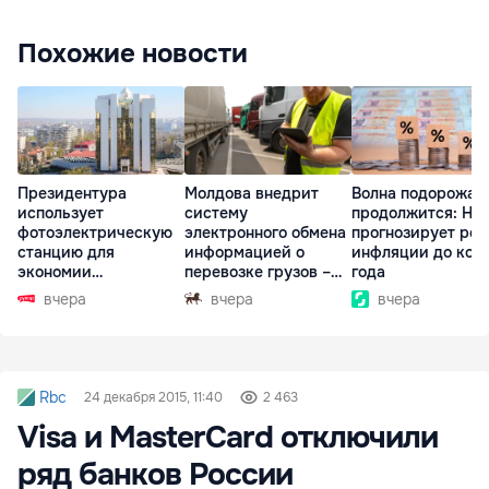
Похожие новости
Президентура
Молдова внедрит
Волна подорожан
использует
систему
продолжится: НБ
фотоэлектрическую
электронного обмена
прогнозирует рос
станцию для
информацией о
инфляции до кон
экономии
перевозке грузов –
года
электроэнергии
eFTI
вчера
вчера
вчера
Rbc
24 декабря 2015, 11:40
2 463
Visa и MasterCard отключили
ряд банков России