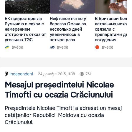
ЕК предостерегла
Нефтяное пятно у
В Британии более
Румынию в связи с
берегов Омана за
летальных исходо
намерением
несколько дней
связали с
отстрочить отказ от
увеличилось в
препаратами для
угольных ТЭС
четыре раза
похудения
вчера
вчера
вчера
Independent
24 декабря 2015, 11:38
761
Mesajul președintelui Nicolae
Timofti cu ocazia Crăciunului
Președintele Nicolae Timofti a adresat un mesaj
cetățenilor Republicii Moldova cu ocazia
Crăciunului.