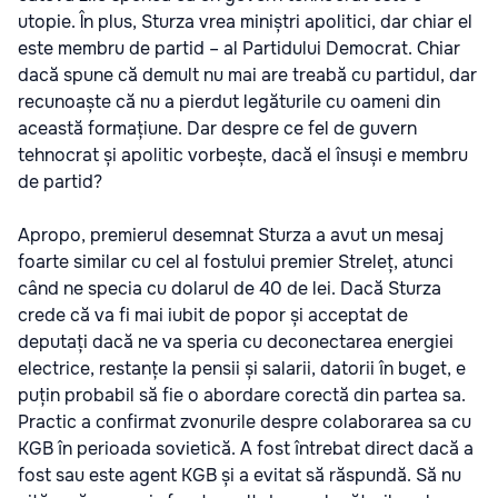
utopie. În plus, Sturza vrea miniștri apolitici, dar chiar el
este membru de partid – al Partidului Democrat. Chiar
dacă spune că demult nu mai are treabă cu partidul, dar
recunoaște că nu a pierdut legăturile cu oameni din
această formațiune. Dar despre ce fel de guvern
tehnocrat și apolitic vorbește, dacă el însuși e membru
de partid?
Apropo, premierul desemnat Sturza a avut un mesaj
foarte similar cu cel al fostului premier Streleț, atunci
când ne specia cu dolarul de 40 de lei. Dacă Sturza
crede că va fi mai iubit de popor și acceptat de
deputați dacă ne va speria cu deconectarea energiei
electrice, restanțe la pensii și salarii, datorii în buget, e
puțin probabil să fie o abordare corectă din partea sa.
Practic a confirmat zvonurile despre colaborarea sa cu
KGB în perioada sovietică. A fost întrebat direct dacă a
fost sau este agent KGB și a evitat să răspundă. Să nu