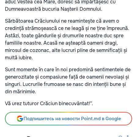
aduc Vestea cea Mare, doresc să împărtășesc cu
Dumneavoastră bucuria Nașterii Domnului.
Sărbătoarea Crăciunului ne reamintește că avem o
credință strămoșească ce ne leagă și ne ține împreună.
Astăzi, toate gândurile și drumurile noastre duc spre
familiile noastre. Acasă ne așteaptă oameni dragi,
mirosul de cozonac, alte lucruri pline de semnificații și
multă iubire.
Sunt momente în care în noi predomină sentimentele de
generozitate și compasiune față de oamenii nevoiași și
singuri. Lucrurile frumoase se nasc din intenții bune și
din mărinimie.
Vă urez tuturor Crăciun binecuvântat!”.
Подпишитесь на новости Point.md в Google