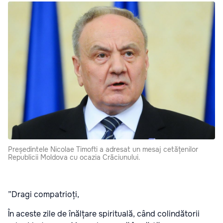
Președintele Nicolae Timofti a adresat un mesaj cetățenilor
Republicii Moldova cu ocazia Crăciunului.
”Dragi compatrioți,
În aceste zile de înălțare spirituală, când colindătorii