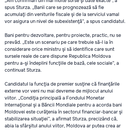
„Am confirmări din mai multe surse şi date exacte”, a
spus Sturza. „Banii care se prognozează să fie
acumulaţi din veniturile fiscale şi de la serviciul vamal
vor asigura un nivel de subexistenţă”, a spus candidatul.
Bani pentru dezvoltare, pentru proiecte, practic, nu se
prevăd. „Este un scenariu pe care trebuie să-l ia în
considerare orice ministru şi să identifice care sunt
sursele reale de care dispune Republica Moldova
pentru a-şi îndeplini funcţiile de bază, cele sociale”, a
continuat Sturza.
Candidatul la funcţia de premier susţine că finanţările
externe vor veni nu mai devreme de mijlocul anului
viitor. „Condiţia principală a Fondului Monetar
Internaţional şi a Băncii Mondiale pentru a acorda bani
Moldovei este curăţenia în sectorul financiar-bancar şi
stabilizarea situaţiei”, a afirmat Sturza, precizând că,
abia la sfârşitul anului viitor, Moldova ar putea crea ar