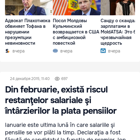
Адвокат Плахотнюка
Посол Молдовы
Санду о скандале
обвиняет Тофана в
Кульминский
зарплатами в
нарушении
возвращается в США
MoldATSA: Это бы
презумпции
с амбициозной
чрезвычайная
невиновности
повесткой
щедрость
вчера
вчера
вчера
24 декабря 2015, 11:40
697
Din februarie, există riscul
restanţelor salariale şi
întârzierilor la plata pensiilor
Ianuarie este ultima lună în care salariile şi
pensiile se vor plăti la timp. Declaraţia a fost
făcută de candidatul la funcţia de premier, Ion