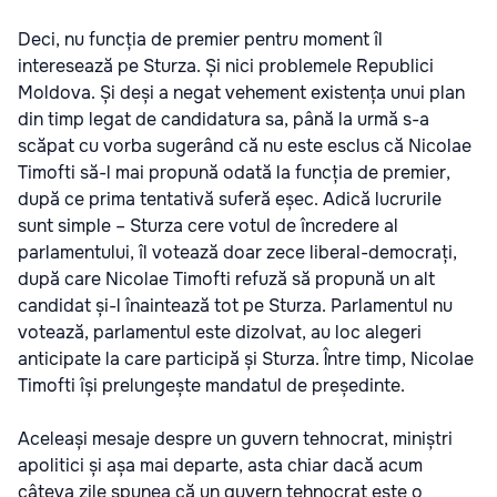
Deci, nu funcția de premier pentru moment îl
interesează pe Sturza. Și nici problemele Republici
Moldova. Și deși a negat vehement existența unui plan
din timp legat de candidatura sa, până la urmă s-a
scăpat cu vorba sugerând că nu este esclus că Nicolae
Timofti să-l mai propună odată la funcția de premier,
după ce prima tentativă suferă eșec. Adică lucrurile
sunt simple – Sturza cere votul de încredere al
parlamentului, îl votează doar zece liberal-democrați,
după care Nicolae Timofti refuză să propună un alt
candidat și-l înaintează tot pe Sturza. Parlamentul nu
votează, parlamentul este dizolvat, au loc alegeri
anticipate la care participă și Sturza. Între timp, Nicolae
Timofti își prelungește mandatul de președinte.
Aceleași mesaje despre un guvern tehnocrat, miniștri
apolitici și așa mai departe, asta chiar dacă acum
câteva zile spunea că un guvern tehnocrat este o