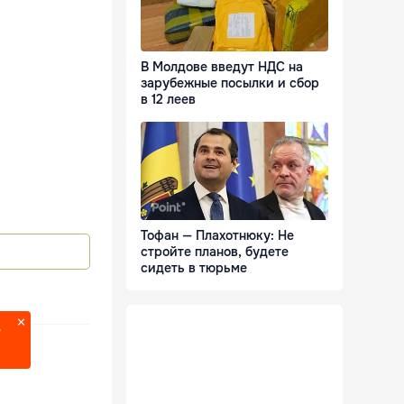
В Молдове введут НДС на
зарубежные посылки и сбор
в 12 леев
Тофан — Плахотнюку: Не
стройте планов, будете
сидеть в тюрьме
?