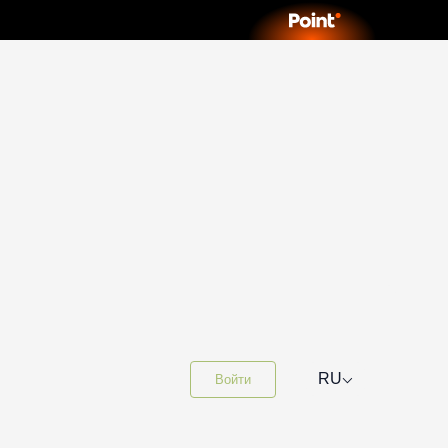
⌵
RU
Войти