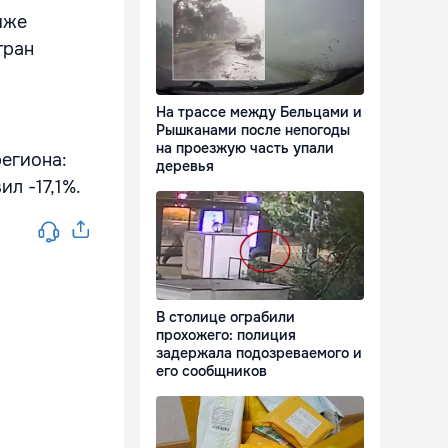
иже
тран
На трассе между Бельцами и
Рышканами после непогоды
на проезжую часть упали
региона:
деревья
ил -17,1%.
В столице ограбили
прохожего: полиция
задержала подозреваемого и
его сообщников