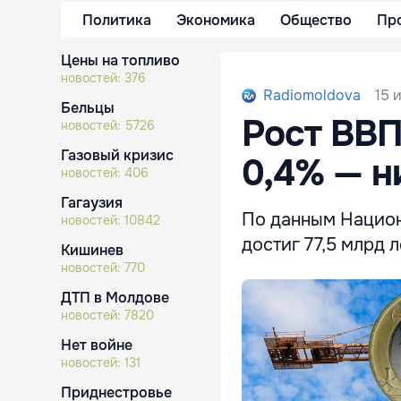
Политика
Экономика
Общество
Пр
Цены на топливо
новостей:
376
15 
Radiomoldova
Бельцы
Рост ВВ
новостей:
5726
Газовый кризис
0,4% — н
новостей:
406
Гагаузия
По данным Национ
новостей:
10842
достиг 77,5 млрд л
Кишинев
новостей:
770
ДТП в Молдове
новостей:
7820
Нет войне
новостей:
131
Приднестровье