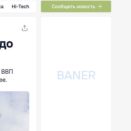
ка
Hi-Tech
Сообщить новость
до
м ВВП
ее.