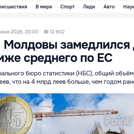
оисшествия
В мире
Спорт
Леди
Авто
Нау
июня 2026, 20:00
12 902
П Молдовы замедлился 
иже среднего по ЕС
ального бюро статистики (НБС), общий объё
еев, что на 4 млрд леев больше, чем годом ран