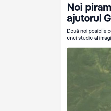
Noi piram
ajutorul 
Două noi posibile c
unui studiu al imagi