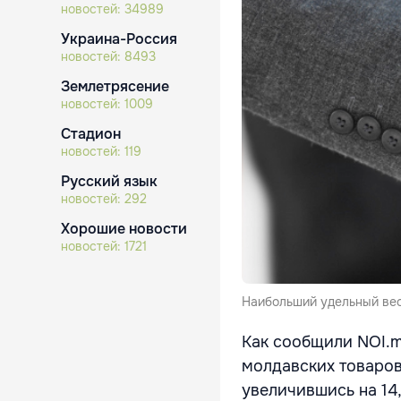
новостей:
34989
Украина-Россия
новостей:
8493
Землетрясение
новостей:
1009
Стадион
новостей:
119
Русский язык
новостей:
292
Хорошие новости
новостей:
1721
Наибольший удельный вес
Как сообщили NOI.m
молдавских товаров 
увеличившись на 14