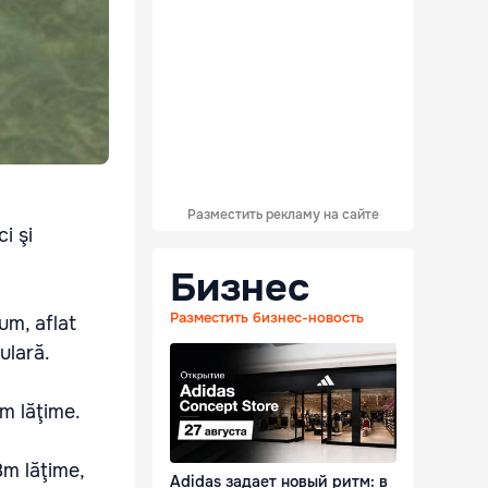
Разместить рекламу на сайте
i şi
Бизнес
Разместить бизнес-новость
um, aflat
ulară.
m lăţime.
8m lăţime,
Adidas задает новый ритм: в