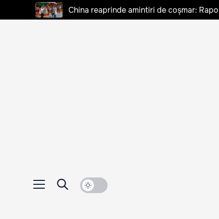
China reaprinde amintiri de coșmar: Rapo