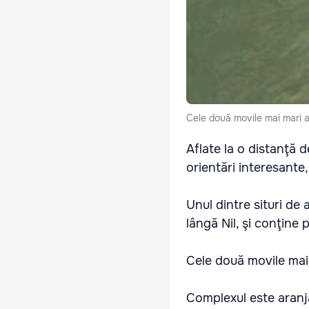
Cele două movile mai mari a
Aflate la o distanţă d
orientări interesante
Unul dintre situri de
lângă Nil, şi conţine
Cele două movile mai 
Complexul este aranjat