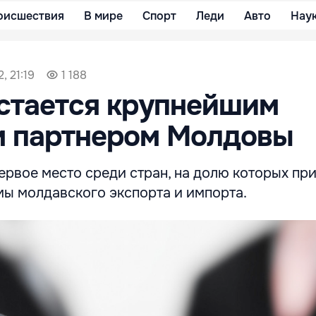
оисшествия
В мире
Спорт
Леди
Авто
Нау
, 21:19
1 188
стается крупнейшим
м партнером Молдовы
ервое место среди стран, на долю которых пр
ы молдавского экспорта и импорта.