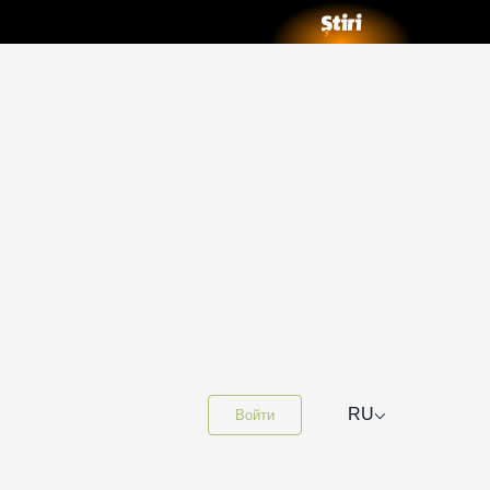
⌵
RU
Войти