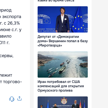
языке во время секса
период
о экспорта
г. с 26,3%
июне с.г. у
авило
Депутат от «Демократии
дома» Вершинин попал в базу
11 г.
«Миротворца»
сервы,
длежит
т торгово-
Иран потребовал от США
компенсаций для открытия
Ормузского пролива