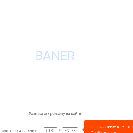
Разместить рекламу на сайте
Нашли ошибку в тексте
+
делите ее и нажмите
CTRL
ENTER
Сообщите нам!