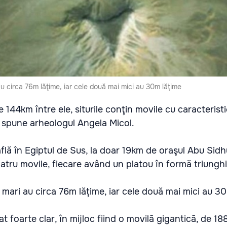
u circa 76m lăţime, iar cele două mai mici au 30m lăţime
e 144km între ele, siturile conţin movile cu caracteristic
, spune arheologul Angela Micol.
 află în Egiptul de Sus, la doar 19km de oraşul Abu Sidh
 patru movile, fiecare având un platou în formă triunghi
mari au circa 76m lăţime, iar cele două mai mici au 30
 foarte clar, în mijloc fiind o movilă gigantică, de 18