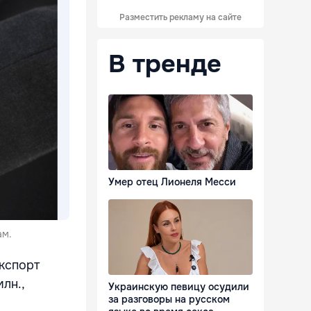
Разместить рекламу на сайте
В тренде
Умер отец Лионеля Месси
ам.
экспорт
лн.,
Украинскую певицу осудили
за разговоры на русском