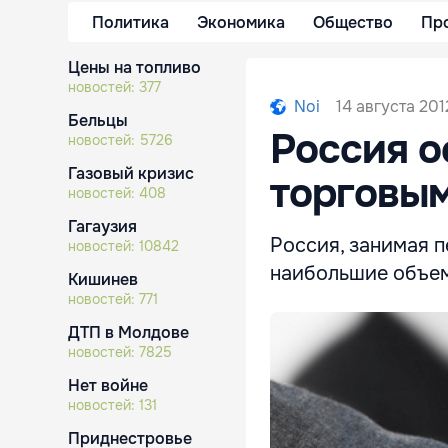
Политика
Экономика
Общество
Пр
Цены на топливо
новостей:
377
14 августа 2012
Noi
Бельцы
Россия о
новостей:
5726
Газовый кризис
торговы
новостей:
408
Гагаузия
Россия, занимая п
новостей:
10842
наибольшие объем
Кишинев
новостей:
771
ДТП в Молдове
новостей:
7825
Нет войне
новостей:
131
Приднестровье